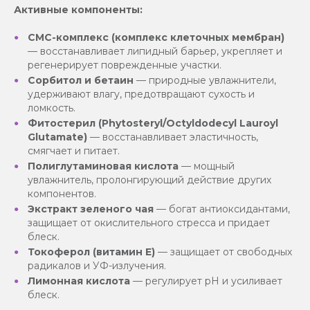
Активные компоненты:
СМС-комплекс (комплекс клеточных мембран)
— восстанавливает липидный барьер, укрепляет и
регенерирует поврежденные участки.
Сорбитол и бетаин
— природные увлажнители,
удерживают влагу, предотвращают сухость и
ломкость.
Фитостерил (Phytosteryl/Octyldodecyl Lauroyl
Glutamate)
— восстанавливает эластичность,
смягчает и питает.
Полиглутаминовая кислота
— мощный
увлажнитель, пролонгирующий действие других
компонентов.
Экстракт зеленого чая
— богат антиоксидантами,
защищает от окислительного стресса и придает
блеск.
Токоферол (витамин Е)
— защищает от свободных
радикалов и УФ-излучения.
Лимонная кислота
— регулирует pH и усиливает
блеск.