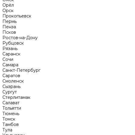
Орёл
Орск
Прокопьевск
Пермь
Пенза
Псков
Ростов-на-Дону
Рубцовск
Рязань
Саранск
Сочи
Самара
Санкт-Петербург
Саратов
Смоленск
Сызрань
Сургут
Стерлитамак
Салават
Тольятти
Тюмень
Томск
Тамбов
Тула