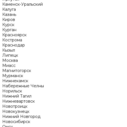
Каменск-Уральский
Калуга
Казань
Киров
Курск
Курган
Красноярск
Кострома
Краснодар
Кызыл
Липецк
Москва
Миасс
Магнитогорск
Мурманск
Нижнекамск
Набережные Челны
Норильск
Нижний Тагил
Нижневартовск
Новотроицк
Новокузнецк
Нижний Новгород
Новосибирск
Омск