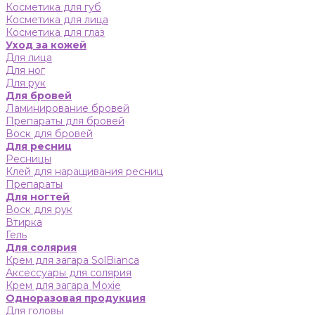
Косметика для губ
Косметика для лица
Косметика для глаз
Уход за кожей
Для лица
Для ног
Для рук
Для бровей
Ламинирование бровей
Препараты для бровей
Воск для бровей
Для ресниц
Ресницы
Клей для наращивания ресниц
Препараты
Для ногтей
Воск для рук
Втирка
Гель
Для солярия
Крем для загара SolBianca
Аксессуары для солярия
Крем для загара Moxie
Одноразовая продукция
Для головы