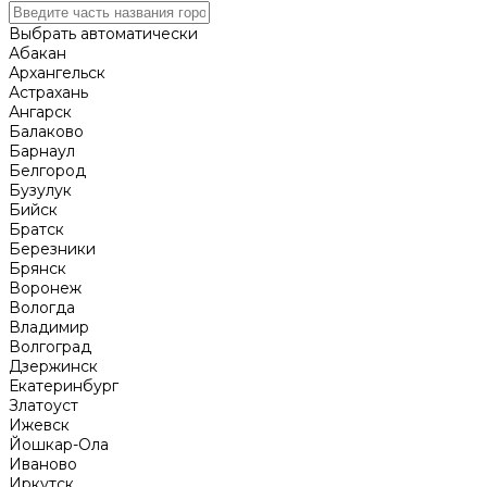
Выбрать автоматически
Абакан
Архангельск
Астрахань
Ангарск
Балаково
Барнаул
Белгород
Бузулук
Бийск
Братск
Березники
Брянск
Воронеж
Вологда
Владимир
Волгоград
Дзержинск
Екатеринбург
Златоуст
Ижевск
Йошкар-Ола
Иваново
Иркутск