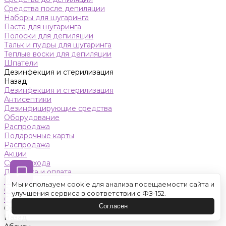
Средства после депиляции
Наборы для шугаринга
Паста для шугаринга
Полоски для депиляции
Тальк и пудры для шугаринга
Теплые воски для депиляции
Шпатели
Дезинфекция и стерилизация
Назад
Дезинфекция и стерилизация
Антисептики
Дезинфицирующие средства
Оборудование
Распродажа
Подарочные карты
Распродажа
Акции
Схемы ухода
Доставка и оплата
Контакты
Мы используем cookie для анализа посещаемости сайта и
Обучение
улучшения сервиса в соответствии с ФЗ-152.
Салон красоты
Согласен
Оренбург
Назад