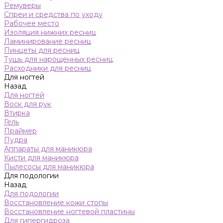
Ремуверы
Спреи и средства по уходу
Рабочее место
Изоляция нижних ресниц
Ламинирование ресниц
Пинцеты для ресниц
Тушь для нарощенных ресниц
Расходники для ресниц
Для ногтей
Назад
Для ногтей
Воск для рук
Втирка
Гель
Праймер
Пудра
Аппараты для маникюра
Кисти для маникюра
Пылесосы для маникюра
Для подологии
Назад
Для подологии
Восстановление кожи стопы
Восстановление ногтевой пластины
Для гипергидроза