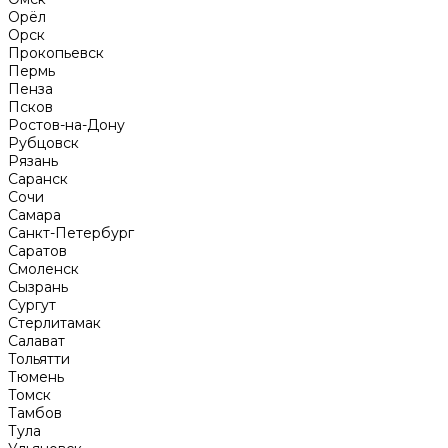
Орёл
Орск
Прокопьевск
Пермь
Пенза
Псков
Ростов-на-Дону
Рубцовск
Рязань
Саранск
Сочи
Самара
Санкт-Петербург
Саратов
Смоленск
Сызрань
Сургут
Стерлитамак
Салават
Тольятти
Тюмень
Томск
Тамбов
Тула