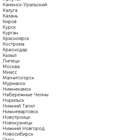
Каменск-Уральский
Калуга
Казань
Киров
Курск
Курган
Красноярск
Кострома
Краснодар
Кызыл
Липецк
Москва
Миасс
Магнитогорск
Мурманск
Нижнекамск
Набережные Челны
Норильск
Нижний Тагил
Нижневартовск
Новотроицк
Новокузнецк
Нижний Новгород
Новосибирск
Омск