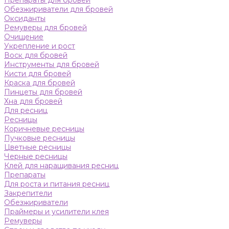
Препараты для бровей
Обезжириватели для бровей
Оксиданты
Ремуверы для бровей
Очищение
Укрепление и рост
Воск для бровей
Инструменты для бровей
Кисти для бровей
Краска для бровей
Пинцеты для бровей
Хна для бровей
Для ресниц
Ресницы
Коричневые ресницы
Пучковые ресницы
Цветные ресницы
Черные ресницы
Клей для наращивания ресниц
Препараты
Для роста и питания ресниц
Закрепители
Обезжириватели
Праймеры и усилители клея
Ремуверы