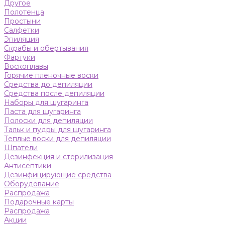
Другое
Полотенца
Простыни
Салфетки
Эпиляция
Скрабы и обертывания
Фартуки
Воскоплавы
Горячие пленочные воски
Средства до депиляции
Средства после депиляции
Наборы для шугаринга
Паста для шугаринга
Полоски для депиляции
Тальк и пудры для шугаринга
Теплые воски для депиляции
Шпатели
Дезинфекция и стерилизация
Антисептики
Дезинфицирующие средства
Оборудование
Распродажа
Подарочные карты
Распродажа
Акции