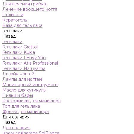
Для лечения грибка
Лечение вросшего ногтя
Полигели
Кератогель
База для гель лака
Гель лаки
Назад
Гель лаки
Гель лаки Grattol
Гель лаки Kukla
Гель лаки I Envy You
Гель лаки Atis Professional
Гель лаки Haruyama
Дизайн ногтей
Лампы для ногтей
Маникюрный инструмент
Масло для кутикулы
Пилки и бафы
Расходники для маникюра
Топ для гель лака
Фрезы для маникюра
Для солярия
Назад
Для солярия
Крем для загара SolBianca