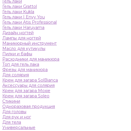
Гель лаки
Гель лаки Grattol
Гель лаки Kukla
Гель лаки I Envy You
Гель лаки Atis Professional
Гель лаки Haruyama
Дизайн ногтей
Лампы для ногтей
Маникюрный инструмент
Масло для кутикулы
Пилки и бафы
Расходники для маникюра
Топ для гель лака
Фрезы для маникюра
Для солярия
Крем для загара SolBianca
Аксессуары для солярия
Крем для загара Moxie
Крем для загара Soleo
Стикини
Одноразовая продукция
Для головы
Для рук и ног
Для тела
Универсальные