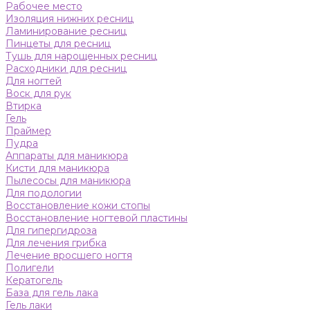
Рабочее место
Изоляция нижних ресниц
Ламинирование ресниц
Пинцеты для ресниц
Тушь для нарощенных ресниц
Расходники для ресниц
Для ногтей
Воск для рук
Втирка
Гель
Праймер
Пудра
Аппараты для маникюра
Кисти для маникюра
Пылесосы для маникюра
Для подологии
Восстановление кожи стопы
Восстановление ногтевой пластины
Для гипергидроза
Для лечения грибка
Лечение вросшего ногтя
Полигели
Кератогель
База для гель лака
Гель лаки