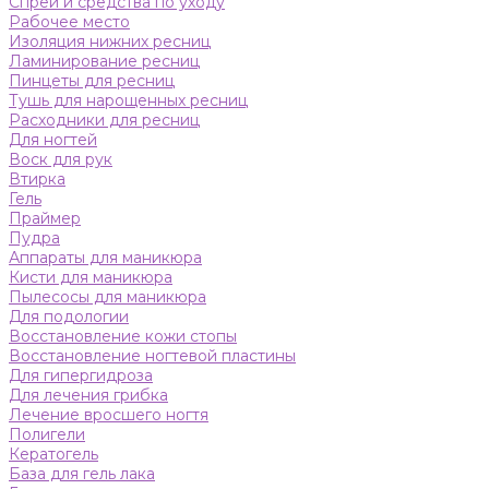
Спреи и средства по уходу
Рабочее место
Изоляция нижних ресниц
Ламинирование ресниц
Пинцеты для ресниц
Тушь для нарощенных ресниц
Расходники для ресниц
Для ногтей
Воск для рук
Втирка
Гель
Праймер
Пудра
Аппараты для маникюра
Кисти для маникюра
Пылесосы для маникюра
Для подологии
Восстановление кожи стопы
Восстановление ногтевой пластины
Для гипергидроза
Для лечения грибка
Лечение вросшего ногтя
Полигели
Кератогель
База для гель лака