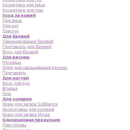
Косметика для лица
Косметика для глаз
Уход за кожей
Для лица
Для ног
Для рук
Для бровей
Ламинирование бровей
Препараты для бровей
Воск для бровей
Для ресниц
Ресницы
Клей для наращивания ресниц
Препараты
Для ногтей
Воск для рук
Втирка
Гель
Для солярия
Крем для загара SolBianca
Аксессуары для солярия
Крем для загара Moxie
Одноразовая продукция
Для головы