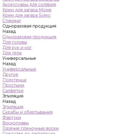
Аксессуары для солярия
Крем для загара Moxie
Крем для загара Soleo
Стикини
Одноразовая продукция
Назад
Одноразовая продукция
Для головы
Для рук и ног
Для тела
Универсальные
Назад
Универсальные
Другое
Полотенца
Простыни
Салфетки
Эпиляция
Назад
Эпиляция
Скрабы и обертывания
Фартуки
Воскоплавы
Горячие пленочные воски
Средства до депиляции