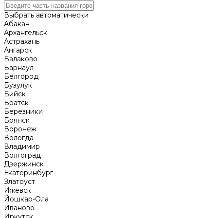
Выбрать автоматически
Абакан
Архангельск
Астрахань
Ангарск
Балаково
Барнаул
Белгород
Бузулук
Бийск
Братск
Березники
Брянск
Воронеж
Вологда
Владимир
Волгоград
Дзержинск
Екатеринбург
Златоуст
Ижевск
Йошкар-Ола
Иваново
Иркутск