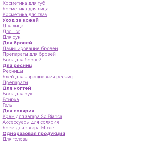
Косметика для губ
Косметика для лица
Косметика для глаз
Уход за кожей
Для лица
Для ног
Для рук
Для бровей
Ламинирование бровей
Препараты для бровей
Воск для бровей
Для ресниц
Ресницы
Клей для наращивания ресниц
Препараты
Для ногтей
Воск для рук
Втирка
Гель
Для солярия
Крем для загара SolBianca
Аксессуары для солярия
Крем для загара Moxie
Одноразовая продукция
Для головы