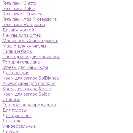
Гель лаки Grattol
Гель лаки Kukla
Гель лаки I Envy You
Гель лаки Atis Professional
Гель лаки Haruyama
Дизайн ногтей
Лампы для ногтей
Маникюрный инструмент
Масло для кутикулы
Пилки и бафы
Расходники для маникюра
Топ для гель лака
Фрезы для маникюра
Для солярия
Крем для загара SolBianca
Аксессуары для солярия
Крем для загара Moxie
Крем для загара Soleo
Стикини
Одноразовая продукция
Для головы
Для рук и ног
Для тела
Универсальные
Другое