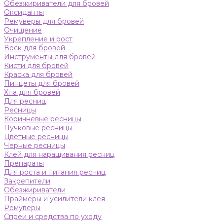
Обезжириватели для бровей
Оксиданты
Ремуверы для бровей
Очищение
Укрепление и рост
Воск для бровей
Инструменты для бровей
Кисти для бровей
Краска для бровей
Пинцеты для бровей
Хна для бровей
Для ресниц
Ресницы
Коричневые ресницы
Пучковые ресницы
Цветные ресницы
Черные ресницы
Клей для наращивания ресниц
Препараты
Для роста и питания ресниц
Закрепители
Обезжириватели
Праймеры и усилители клея
Ремуверы
Спреи и средства по уходу