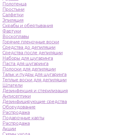
Полотенца
Простыни
Салфетки
Эпиляция
Скрабы и обертывания
Фартуки
Воскоплавы
Горячие пленочные воски
Средства до депиляции
Средства после депиляции
Наборы для шугаринга
Паста для шугаринга
Полоски для депиляции
Тальк и пудры для шугаринга
Теплые воски для депиляции
Шпатели
Дезинфекция и стерилизация
Антисептики
Дезинфицирующие средства
Оборудование
Распродажа
Подарочные карты
Распродажа
Акции
Схемы ухода