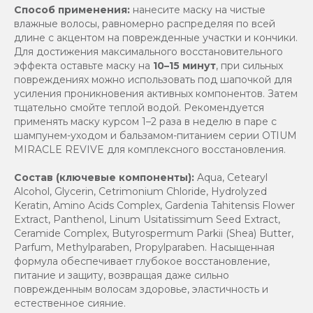
Способ применения:
нанесите маску на чистые
влажные волосы, равномерно распределяя по всей
длине с акцентом на поврежденные участки и кончики.
Для достижения максимального восстановительного
эффекта оставьте маску на
10–15 минут
, при сильных
повреждениях можно использовать под шапочкой для
усиления проникновения активных компонентов. Затем
тщательно смойте теплой водой. Рекомендуется
применять маску курсом 1–2 раза в неделю в паре с
шампунем-уходом и бальзамом-питанием серии OTIUM
MIRACLE REVIVE для комплексного восстановления.
Состав (ключевые компоненты):
Aqua, Cetearyl
Alcohol, Glycerin, Cetrimonium Chloride, Hydrolyzed
Keratin, Amino Acids Complex, Gardenia Tahitensis Flower
Extract, Panthenol, Linum Usitatissimum Seed Extract,
Ceramide Complex, Butyrospermum Parkii (Shea) Butter,
Parfum, Methylparaben, Propylparaben. Насыщенная
формула обеспечивает глубокое восстановление,
питание и защиту, возвращая даже сильно
поврежденным волосам здоровье, эластичность и
естественное сияние.