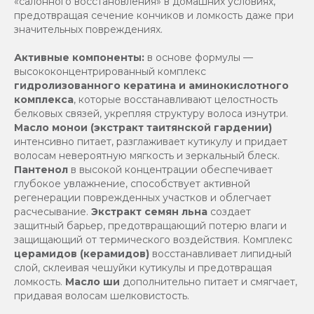
«салонного восстановления» в домашних условиях,
предотвращая сечение кончиков и ломкость даже при
значительных повреждениях.
Активные компоненты:
в основе формулы —
высококонцентрированный комплекс
гидролизованного кератина и аминокислотного
комплекса
, которые восстанавливают целостность
белковых связей, укрепляя структуру волоса изнутри.
Масло монои (экстракт таитянской гардении)
интенсивно питает, разглаживает кутикулу и придает
волосам невероятную мягкость и зеркальный блеск.
Пантенол
в высокой концентрации обеспечивает
глубокое увлажнение, способствует активной
регенерации поврежденных участков и облегчает
расчесывание.
Экстракт семян льна
создает
защитный барьер, предотвращающий потерю влаги и
защищающий от термического воздействия. Комплекс
церамидов (керамидов)
восстанавливает липидный
слой, склеивая чешуйки кутикулы и предотвращая
ломкость.
Масло ши
дополнительно питает и смягчает,
придавая волосам шелковистость.