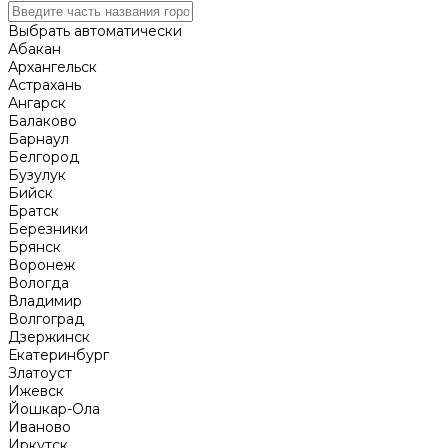
Выбрать автоматически
Абакан
Архангельск
Астрахань
Ангарск
Балаково
Барнаул
Белгород
Бузулук
Бийск
Братск
Березники
Брянск
Воронеж
Вологда
Владимир
Волгоград
Дзержинск
Екатеринбург
Златоуст
Ижевск
Йошкар-Ола
Иваново
Иркутск