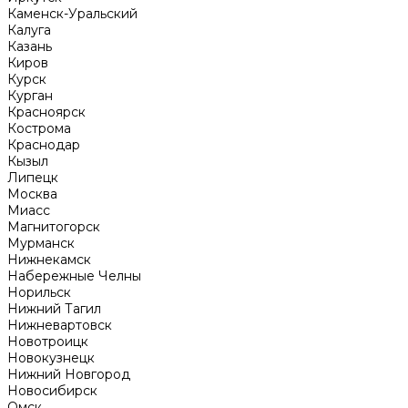
Каменск-Уральский
Калуга
Казань
Киров
Курск
Курган
Красноярск
Кострома
Краснодар
Кызыл
Липецк
Москва
Миасс
Магнитогорск
Мурманск
Нижнекамск
Набережные Челны
Норильск
Нижний Тагил
Нижневартовск
Новотроицк
Новокузнецк
Нижний Новгород
Новосибирск
Омск