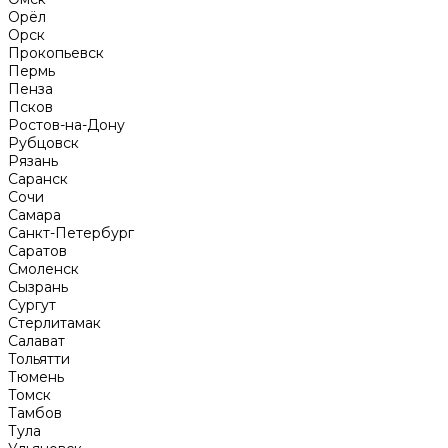
Орёл
Орск
Прокопьевск
Пермь
Пенза
Псков
Ростов-на-Дону
Рубцовск
Рязань
Саранск
Сочи
Самара
Санкт-Петербург
Саратов
Смоленск
Сызрань
Сургут
Стерлитамак
Салават
Тольятти
Тюмень
Томск
Тамбов
Тула