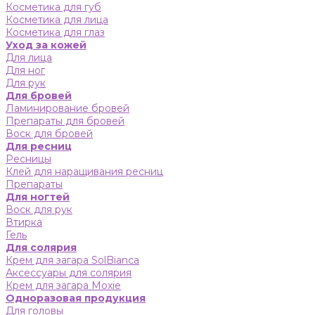
Косметика для губ
Косметика для лица
Косметика для глаз
Уход за кожей
Для лица
Для ног
Для рук
Для бровей
Ламинирование бровей
Препараты для бровей
Воск для бровей
Для ресниц
Ресницы
Клей для наращивания ресниц
Препараты
Для ногтей
Воск для рук
Втирка
Гель
Для солярия
Крем для загара SolBianca
Аксессуары для солярия
Крем для загара Moxie
Одноразовая продукция
Для головы