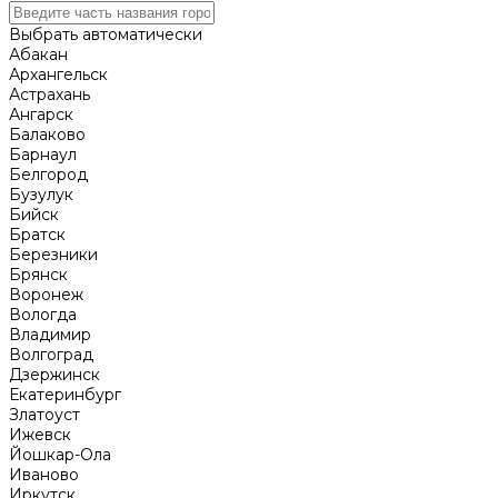
Выбрать автоматически
Абакан
Архангельск
Астрахань
Ангарск
Балаково
Барнаул
Белгород
Бузулук
Бийск
Братск
Березники
Брянск
Воронеж
Вологда
Владимир
Волгоград
Дзержинск
Екатеринбург
Златоуст
Ижевск
Йошкар-Ола
Иваново
Иркутск