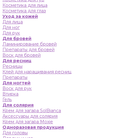
Косметика для лица
Косметика для глаз
Уход за кожей
Для лица
Для ног
Для рук
Для бровей
Ламинирование бровей
Препараты для бровей
Воск для бровей
Для ресниц
Ресницы
Клей для наращивания ресниц
Препараты
Для ногтей
Воск для рук
Втирка
Гель
Для солярия
Крем для загара SolBianca
Аксессуары для солярия
Крем для загара Moxie
Одноразовая продукция
Для головы