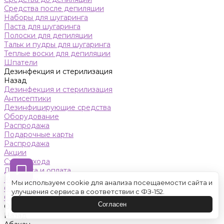
Средства после депиляции
Наборы для шугаринга
Паста для шугаринга
Полоски для депиляции
Тальк и пудры для шугаринга
Теплые воски для депиляции
Шпатели
Дезинфекция и стерилизация
Назад
Дезинфекция и стерилизация
Антисептики
Дезинфицирующие средства
Оборудование
Распродажа
Подарочные карты
Распродажа
Акции
Схемы ухода
Доставка и оплата
Контакты
Мы используем cookie для анализа посещаемости сайта и
Обучение
улучшения сервиса в соответствии с ФЗ-152.
Салон красоты
Согласен
Оренбург
Назад