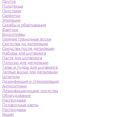
Другое
Полотенца
Простыни
Салфетки
Эпиляция
Скрабы и обертывания
Фартуки
Воскоплавы
Горячие пленочные воски
Средства до депиляции
Средства после депиляции
Наборы для шугаринга
Паста для шугаринга
Полоски для депиляции
Тальк и пудры для шугаринга
Теплые воски для депиляции
Шпатели
Дезинфекция и стерилизация
Антисептики
Дезинфицирующие средства
Оборудование
Распродажа
Подарочные карты
Распродажа
Акции