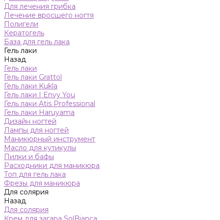
Для лечения грибка
Лечение вросшего ногтя
Полигели
Кератогель
База для гель лака
Гель лаки
Назад
Гель лаки
Гель лаки Grattol
Гель лаки Kukla
Гель лаки I Envy You
Гель лаки Atis Professional
Гель лаки Haruyama
Дизайн ногтей
Лампы для ногтей
Маникюрный инструмент
Масло для кутикулы
Пилки и бафы
Расходники для маникюра
Топ для гель лака
Фрезы для маникюра
Для солярия
Назад
Для солярия
Крем для загара SolBianca