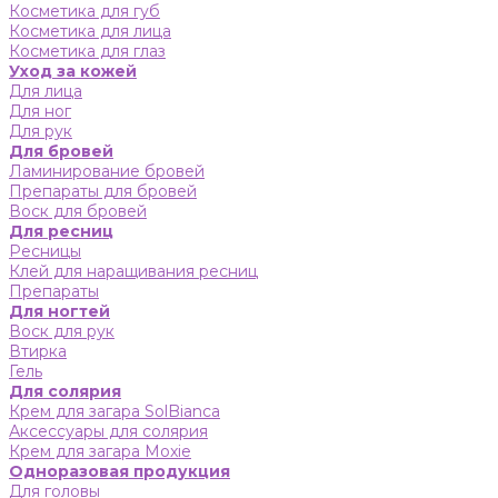
Косметика для губ
Косметика для лица
Косметика для глаз
Уход за кожей
Для лица
Для ног
Для рук
Для бровей
Ламинирование бровей
Препараты для бровей
Воск для бровей
Для ресниц
Ресницы
Клей для наращивания ресниц
Препараты
Для ногтей
Воск для рук
Втирка
Гель
Для солярия
Крем для загара SolBianca
Аксессуары для солярия
Крем для загара Moxie
Одноразовая продукция
Для головы