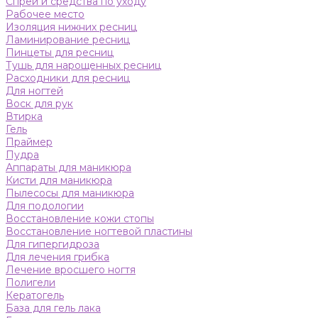
Спреи и средства по уходу
Рабочее место
Изоляция нижних ресниц
Ламинирование ресниц
Пинцеты для ресниц
Тушь для нарощенных ресниц
Расходники для ресниц
Для ногтей
Воск для рук
Втирка
Гель
Праймер
Пудра
Аппараты для маникюра
Кисти для маникюра
Пылесосы для маникюра
Для подологии
Восстановление кожи стопы
Восстановление ногтевой пластины
Для гипергидроза
Для лечения грибка
Лечение вросшего ногтя
Полигели
Кератогель
База для гель лака