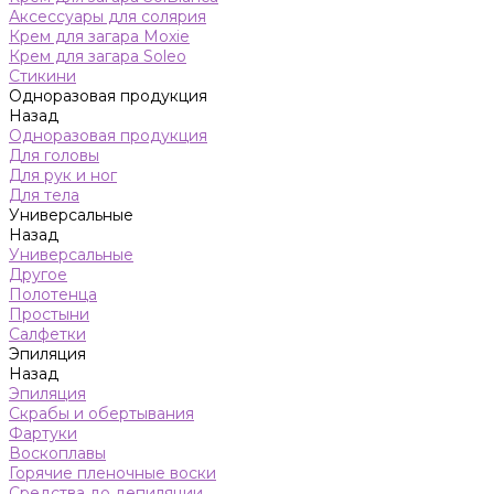
Аксессуары для солярия
Крем для загара Moxie
Крем для загара Soleo
Стикини
Одноразовая продукция
Назад
Одноразовая продукция
Для головы
Для рук и ног
Для тела
Универсальные
Назад
Универсальные
Другое
Полотенца
Простыни
Салфетки
Эпиляция
Назад
Эпиляция
Скрабы и обертывания
Фартуки
Воскоплавы
Горячие пленочные воски
Средства до депиляции