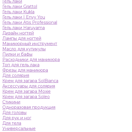
Гель лаки
Гель лаки Grattol
Гель лаки Kukla
Гель лаки I Envy You
Гель лаки Atis Professional
Гель лаки Haruyama
Дизайн ногтей
Лампы для ногтей
Маникюрный инструмент
Масло для кутикулы
Пилки и бафы
Расходники для маникюра
Топ для гель лака
Фрезы для маникюра
Для солярия
Крем для загара SolBianca
Аксессуары для солярия
Крем для загара Moxie
Крем для загара Soleo
Стикини
Одноразовая продукция
Для головы
Для рук и ног
Для тела
Универсальные