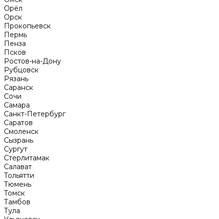
Орёл
Орск
Прокопьевск
Пермь
Пенза
Псков
Ростов-на-Дону
Рубцовск
Рязань
Саранск
Сочи
Самара
Санкт-Петербург
Саратов
Смоленск
Сызрань
Сургут
Стерлитамак
Салават
Тольятти
Тюмень
Томск
Тамбов
Тула