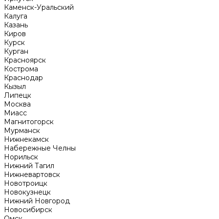
Каменск-Уральский
Калуга
Казань
Киров
Курск
Курган
Красноярск
Кострома
Краснодар
Кызыл
Липецк
Москва
Миасс
Магнитогорск
Мурманск
Нижнекамск
Набережные Челны
Норильск
Нижний Тагил
Нижневартовск
Новотроицк
Новокузнецк
Нижний Новгород
Новосибирск
Омск