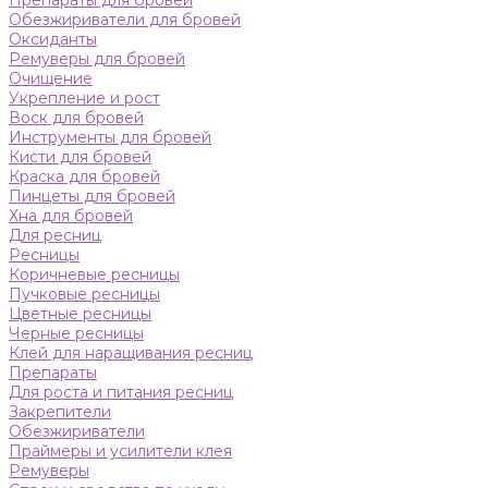
Препараты для бровей
Обезжириватели для бровей
Оксиданты
Ремуверы для бровей
Очищение
Укрепление и рост
Воск для бровей
Инструменты для бровей
Кисти для бровей
Краска для бровей
Пинцеты для бровей
Хна для бровей
Для ресниц
Ресницы
Коричневые ресницы
Пучковые ресницы
Цветные ресницы
Черные ресницы
Клей для наращивания ресниц
Препараты
Для роста и питания ресниц
Закрепители
Обезжириватели
Праймеры и усилители клея
Ремуверы