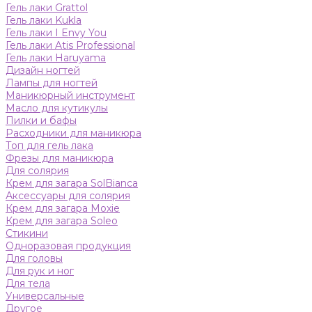
Гель лаки Grattol
Гель лаки Kukla
Гель лаки I Envy You
Гель лаки Atis Professional
Гель лаки Haruyama
Дизайн ногтей
Лампы для ногтей
Маникюрный инструмент
Масло для кутикулы
Пилки и бафы
Расходники для маникюра
Топ для гель лака
Фрезы для маникюра
Для солярия
Крем для загара SolBianca
Аксессуары для солярия
Крем для загара Moxie
Крем для загара Soleo
Стикини
Одноразовая продукция
Для головы
Для рук и ног
Для тела
Универсальные
Другое