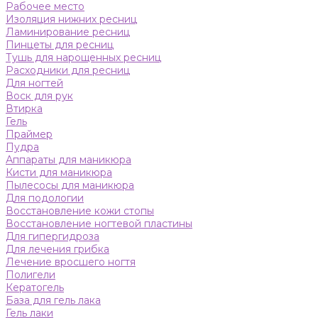
Рабочее место
Изоляция нижних ресниц
Ламинирование ресниц
Пинцеты для ресниц
Тушь для нарощенных ресниц
Расходники для ресниц
Для ногтей
Воск для рук
Втирка
Гель
Праймер
Пудра
Аппараты для маникюра
Кисти для маникюра
Пылесосы для маникюра
Для подологии
Восстановление кожи стопы
Восстановление ногтевой пластины
Для гипергидроза
Для лечения грибка
Лечение вросшего ногтя
Полигели
Кератогель
База для гель лака
Гель лаки