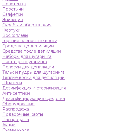
Полотенца
Простыни
Салфетки
Эпиляция
Скрабы и обертывания
Фартуки
Воскоплавы
Горячие пленочные воски
Средства до депиляции
Средства после депиляции
Наборы для шугаринга
Паста для шугаринга
Полоски для депиляции
Тальк и пудры для шугаринга
Теплые воски для депиляции
Шпатели
Дезинфекция и стерилизация
Антисептики
Дезинфицирующие средства
Оборудование
Распродажа
Подарочные карты
Распродажа
Акции
Схемы ухода