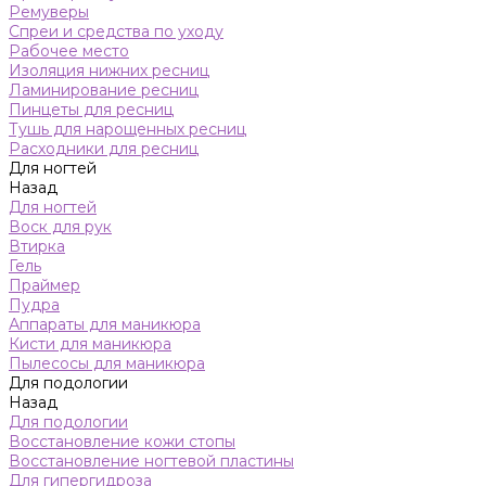
Ремуверы
Спреи и средства по уходу
Рабочее место
Изоляция нижних ресниц
Ламинирование ресниц
Пинцеты для ресниц
Тушь для нарощенных ресниц
Расходники для ресниц
Для ногтей
Назад
Для ногтей
Воск для рук
Втирка
Гель
Праймер
Пудра
Аппараты для маникюра
Кисти для маникюра
Пылесосы для маникюра
Для подологии
Назад
Для подологии
Восстановление кожи стопы
Восстановление ногтевой пластины
Для гипергидроза