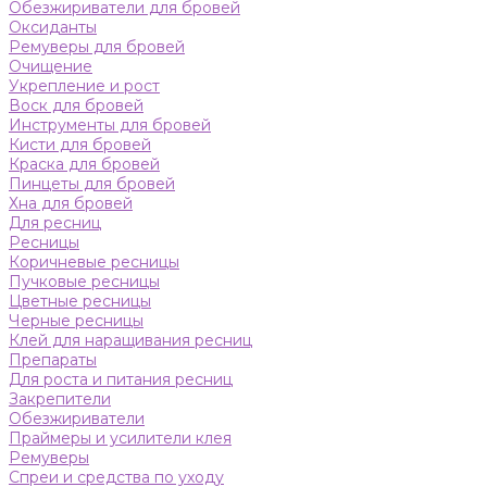
Обезжириватели для бровей
Оксиданты
Ремуверы для бровей
Очищение
Укрепление и рост
Воск для бровей
Инструменты для бровей
Кисти для бровей
Краска для бровей
Пинцеты для бровей
Хна для бровей
Для ресниц
Ресницы
Коричневые ресницы
Пучковые ресницы
Цветные ресницы
Черные ресницы
Клей для наращивания ресниц
Препараты
Для роста и питания ресниц
Закрепители
Обезжириватели
Праймеры и усилители клея
Ремуверы
Спреи и средства по уходу