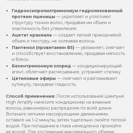
Гидроксипропилтримониум гидролизованный
протеин пшеницы
— укрепляет и уплотняет
структуру тонких волос, придавая им объем и
эластичность без утяжеления.
Ацетат крахмала
— создает легкий прикорневой
объем и текстуру, не склеивая волосы.
Пантенол (провитамин В5)
— увлажняет, смягчает
и способствует восстановлению, придавая мягкость
и блеск.
Бехентримониум хлорид
— кондиционирующий
агент, облегчает расчесывание, устраняет статику.
Цетиловые эфиры
— смягчают и разглаживают
кутикулу, придавая гладкость.
Способ применения:
После использования шампуня
High Amplify нанесите кондиционер на влажные
волосы, равномерно распределяя по всей длине.
Вспеньте легкими массирующими движениями,
оставьте на 1–2 минуты, затем тщательно смойте теплой
водой. При попадании в глаза немедленно промойте
их водой. Для достижения максимального объема