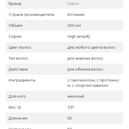
Бренд
Matrix
Страна производитель
Испания
Объем
300 мл
Серия
High amplify
Цвет волос
для любого цвета волос
Тип волос
для жирных волос
Действие
для объема волос
Ингредиенты
с пантенолом, с протеино
м, с хлоргексидином
Для кого
женский
Вес гр
337
Длина мм
50
Ширина мм
50