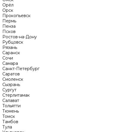
Орёл
Орск
Прокопьевск
Пермь
Пенза
Псков
Ростов-на-Дону
Рубцовск
Рязань
Саранск
Сочи
Самара
Санкт-Петербург
Саратов
Смоленск
Сызрань
Сургут
Стерлитамак
Салават
Тольятти
Тюмень
Томск
Тамбов
Тула