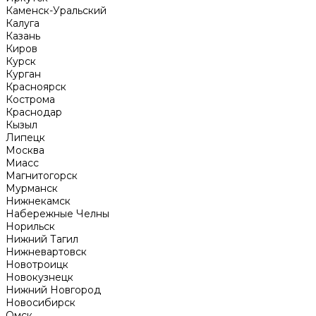
Каменск-Уральский
Калуга
Казань
Киров
Курск
Курган
Красноярск
Кострома
Краснодар
Кызыл
Липецк
Москва
Миасс
Магнитогорск
Мурманск
Нижнекамск
Набережные Челны
Норильск
Нижний Тагил
Нижневартовск
Новотроицк
Новокузнецк
Нижний Новгород
Новосибирск
Омск