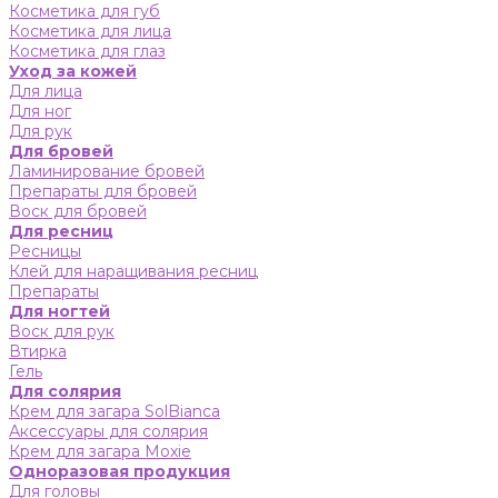
Косметика для губ
Косметика для лица
Косметика для глаз
Уход за кожей
Для лица
Для ног
Для рук
Для бровей
Ламинирование бровей
Препараты для бровей
Воск для бровей
Для ресниц
Ресницы
Клей для наращивания ресниц
Препараты
Для ногтей
Воск для рук
Втирка
Гель
Для солярия
Крем для загара SolBianca
Аксессуары для солярия
Крем для загара Moxie
Одноразовая продукция
Для головы