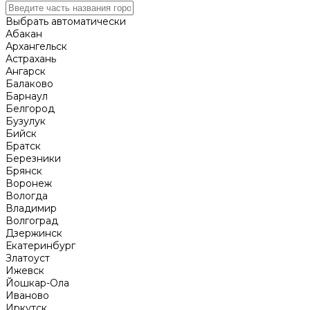
Выбрать автоматически
Абакан
Архангельск
Астрахань
Ангарск
Балаково
Барнаул
Белгород
Бузулук
Бийск
Братск
Березники
Брянск
Воронеж
Вологда
Владимир
Волгоград
Дзержинск
Екатеринбург
Златоуст
Ижевск
Йошкар-Ола
Иваново
Иркутск