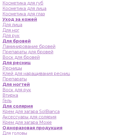
Косметика для губ
Косметика для лица
Косметика для глаз
Уход за кожей
Для лица
Для ног
Для рук
Для бровей
Ламинирование бровей
Препараты для бровей
Воск для бровей
Для ресниц
Ресницы
Клей для наращивания ресниц
Препараты
Для ногтей
Воск для рук
Втирка
Гель
Для солярия
Крем для загара SolBianca
Аксессуары для солярия
Крем для загара Moxie
Одноразовая продукция
Для головы