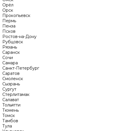
Орёл
Орск
Прокопьевск
Пермь
Пенза
Псков
Ростов-на-Дону
Рубцовск
Рязань
Саранск
Сочи
Самара
Санкт-Петербург
Саратов
Смоленск
Сызрань
Сургут
Стерлитамак
Салават
Тольятти
Тюмень
Томск
Тамбов
Тула