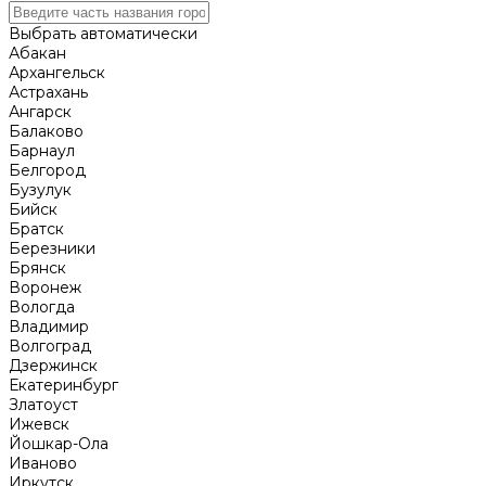
Выбрать автоматически
Абакан
Архангельск
Астрахань
Ангарск
Балаково
Барнаул
Белгород
Бузулук
Бийск
Братск
Березники
Брянск
Воронеж
Вологда
Владимир
Волгоград
Дзержинск
Екатеринбург
Златоуст
Ижевск
Йошкар-Ола
Иваново
Иркутск