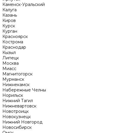
Каменск-Уральский
Калуга
Казань
Киров
Курск
Курган
Красноярск
Кострома
Краснодар
Кызыл
Липецк
Москва
Миасс
Магнитогорск
Мурманск
Нижнекамск
Набережные Челны
Норильск
Нижний Тагил
Нижневартовск
Новотроицк
Новокузнецк
Нижний Новгород
Новосибирск
Омск