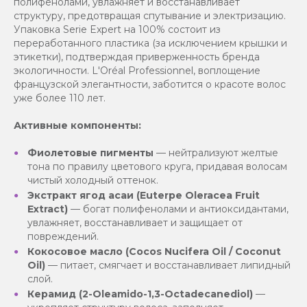
полифенолами, увлажняет и восстанавливает
структуру, предотвращая спутывание и электризацию.
Упаковка Serie Expert на 100% состоит из
переработанного пластика (за исключением крышки и
этикетки), подтверждая приверженность бренда
экологичности. L'Oréal Professionnel, воплощение
французской элегантности, заботится о красоте волос
уже более 110 лет.
Активные компоненты:
Фиолетовые пигменты
— нейтрализуют желтые
тона по правилу цветового круга, придавая волосам
чистый холодный оттенок.
Экстракт ягод асаи (Euterpe Oleracea Fruit
Extract)
— богат полифенолами и антиоксидантами,
увлажняет, восстанавливает и защищает от
повреждений.
Кокосовое масло (Cocos Nucifera Oil / Coconut
Oil)
— питает, смягчает и восстанавливает липидный
слой.
Керамид (2-Oleamido-1,3-Octadecanediol)
—