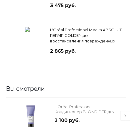
волос, 300 мл
3 475 руб.
L'Oréal Professional Маска ABSOLUT
REPAIR GOLDEN для
восстановления поврежденных
волос, 250 мл
2 865 руб.
Вы смотрели
L'Oréal Professional
Кондиционер BLONDIFIER для
для осветленных и
2 100 руб.
мелированных волос, 200 мл