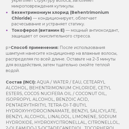
укрепляет структуру волоса, заполняет
микроповреждения кутикулы.
Бехентримониум хлорид (Behentrimonium
Chloride)
— кондиционирует, облегчает
расчесывание и устраняет статику.
Токоферол (витамин Е)
— мощный антиоксидант,
защищает от окислительного стресса.
p>
Способ применения:
После использования
шампуня нанесите кондиционер на влажные волосы,
распределяя по всей длине. Оставьте на 2–3 минуты
для воздействия, затем тщательно смойте теплой
водой.
Состав (INCI):
AQUA / WATER / EAU, CETEARYL
ALCOHOL, BEHENTRIMONIUM CHLORIDE, CETYL
ESTERS, COCOS NUCIFERA OIL / COCONUT OIL,
ISOPROPYL ALCOHOL, BENZOIC ACID,
PENTAERYTHRITYL TETRA-DI-T-BUTYL
HYDROXYHYDROCINNAMATE, BENZYL SALICYLATE,
BENZYL ALCOHOL, LINALOOL, LIMONENE, SODIUM
HYDROXIDE, HYDROXYCITRONELLAL, CITRONELLOL,
2-OLEAMIDO-1,3-OCTADECANEDIOL, TOCOPHEROL,