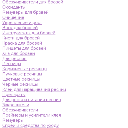
Обезжириватели для бровей
Оксиданты
Ремуверы для бровей
Очищение
Укрепление и рост
Воск для бровей
Инструменты для бровей
Кисти для бровей
Краска для бровей
Пинцеты для бровей
Хна для бровей
Для ресниц
Ресницы
Коричневые ресницы
Пучковые ресницы
Цветные ресницы
Черные ресницы
Клей для наращивания ресниц
Препараты
Для роста и питания ресниц
Закрепители
Обезжириватели
Праймеры и усилители клея
Ремуверы
Спреи и средства по уходу