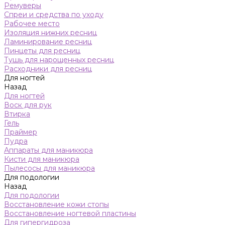
Ремуверы
Спреи и средства по уходу
Рабочее место
Изоляция нижних ресниц
Ламинирование ресниц
Пинцеты для ресниц
Тушь для нарощенных ресниц
Расходники для ресниц
Для ногтей
Назад
Для ногтей
Воск для рук
Втирка
Гель
Праймер
Пудра
Аппараты для маникюра
Кисти для маникюра
Пылесосы для маникюра
Для подологии
Назад
Для подологии
Восстановление кожи стопы
Восстановление ногтевой пластины
Для гипергидроза