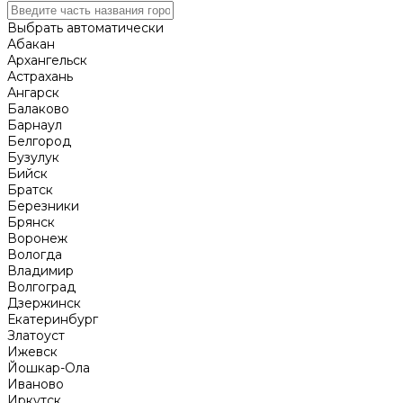
Выбрать автоматически
Абакан
Архангельск
Астрахань
Ангарск
Балаково
Барнаул
Белгород
Бузулук
Бийск
Братск
Березники
Брянск
Воронеж
Вологда
Владимир
Волгоград
Дзержинск
Екатеринбург
Златоуст
Ижевск
Йошкар-Ола
Иваново
Иркутск