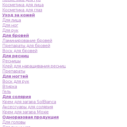
Косметика для лица
Косметика для глаз
Уход за кожей
Для лица
Для ног
Для рук
Для бровей
Ламинирование бровей
Препараты для бровей
Воск для бровей
Для ресниц
Ресницы
Клей для наращивания ресниц
Препараты
Для ногтей
Воск для рук
Втирка
Гель
Для солярия
Крем для загара SolBianca
Аксессуары для солярия
Крем для загара Moxie
Одноразовая продукция
Для головы