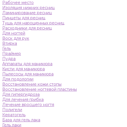
Рабочее место
Изоляция нижних ресниц
Ламинирование ресниц
Пинцеты для ресниц
Тушь для нарощенных ресниц
Расходники для ресниц
Для ногтей
Воск для рук
Втирка
Гель
Праймер
Пудра
Аппараты для маникюра
Кисти для маникюра
Пылесосы для маникюра
Для подологии
Восстановление кожи стопы
Восстановление ногтевой пластины
Для гипергидроза
Для лечения грибка
Лечение вросшего ногтя
Полигели
Кератогель
База для гель лака
Гель лаки