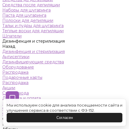
Средства после депиляции
Наборы для шугаринга
Паста для шугаринга
Полоски для депиляции
Тальк и пудры для шугаринга
Теплые воски для депиляции
Шпатели
Дезинфекция и стерилизация
Назад
Дезинфекция и стерилизация
Антисептики
Дезинфицирующие средства
Оборудование
Распродажа
Подарочные карты
Распродажа
Акции
Схемы ухода
Доставка и оплата
Контакты
Мы используем cookie для анализа посещаемости сайта и
Обучение
улучшения сервиса в соответствии с ФЗ-152.
Салон красоты
Согласен
Оренбург
Назад