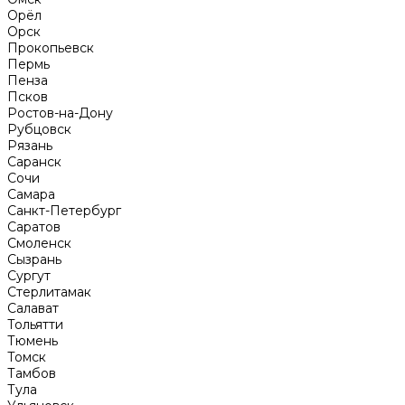
Орёл
Орск
Прокопьевск
Пермь
Пенза
Псков
Ростов-на-Дону
Рубцовск
Рязань
Саранск
Сочи
Самара
Санкт-Петербург
Саратов
Смоленск
Сызрань
Сургут
Стерлитамак
Салават
Тольятти
Тюмень
Томск
Тамбов
Тула