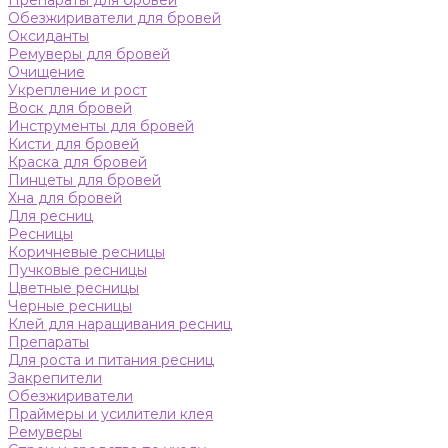
Препараты для бровей
Обезжириватели для бровей
Оксиданты
Ремуверы для бровей
Очищение
Укрепление и рост
Воск для бровей
Инструменты для бровей
Кисти для бровей
Краска для бровей
Пинцеты для бровей
Хна для бровей
Для ресниц
Ресницы
Коричневые ресницы
Пучковые ресницы
Цветные ресницы
Черные ресницы
Клей для наращивания ресниц
Препараты
Для роста и питания ресниц
Закрепители
Обезжириватели
Праймеры и усилители клея
Ремуверы