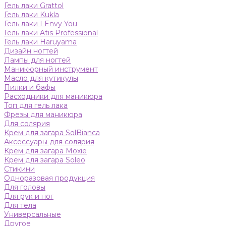
Гель лаки Grattol
Гель лаки Kukla
Гель лаки I Envy You
Гель лаки Atis Professional
Гель лаки Haruyama
Дизайн ногтей
Лампы для ногтей
Маникюрный инструмент
Масло для кутикулы
Пилки и бафы
Расходники для маникюра
Топ для гель лака
Фрезы для маникюра
Для солярия
Крем для загара SolBianca
Аксессуары для солярия
Крем для загара Moxie
Крем для загара Soleo
Стикини
Одноразовая продукция
Для головы
Для рук и ног
Для тела
Универсальные
Другое