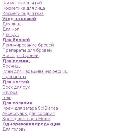
Косметика для губ
Косметика для лица
Косметика для глаз
Уход за кожей
Для лица
Для ног
Для рук
Для бровей
Ламинирование бровей
Препараты для бровей
Воск для бровей
Для ресниц
Ресницы
Клей для наращивания ресниц
Препараты
Для ногтей
Воск для рук
Втирка
Гель
Для солярия
Крем для загара SolBianca
Аксессуары для солярия
Крем для загара Moxie
Одноразовая продукция
Для головы