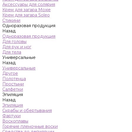
Аксессуары для солярия
Крем для загара Moxie
Крем для загара Soleo
Стикини
Одноразовая продукция
Назад
Одноразовая продукция
Для головы
Для рук и ног
Для тела
Универсальные
Назад
Универсальные
Другое
Полотенца
Простыни
Салфетки
Эпиляция
Назад
Эпиляция
Скрабы и обертывания
Фартуки
Воскоплавы
Горячие пленочные воски
Средства до депиляции