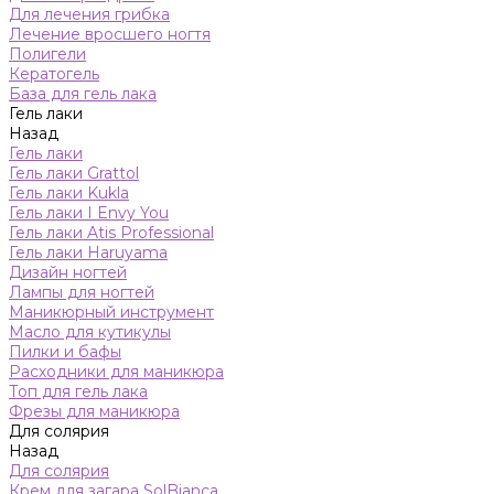
Для лечения грибка
Лечение вросшего ногтя
Полигели
Кератогель
База для гель лака
Гель лаки
Назад
Гель лаки
Гель лаки Grattol
Гель лаки Kukla
Гель лаки I Envy You
Гель лаки Atis Professional
Гель лаки Haruyama
Дизайн ногтей
Лампы для ногтей
Маникюрный инструмент
Масло для кутикулы
Пилки и бафы
Расходники для маникюра
Топ для гель лака
Фрезы для маникюра
Для солярия
Назад
Для солярия
Крем для загара SolBianca