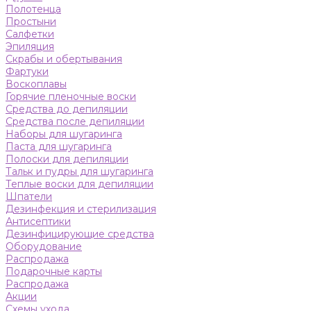
Полотенца
Простыни
Салфетки
Эпиляция
Скрабы и обертывания
Фартуки
Воскоплавы
Горячие пленочные воски
Средства до депиляции
Средства после депиляции
Наборы для шугаринга
Паста для шугаринга
Полоски для депиляции
Тальк и пудры для шугаринга
Теплые воски для депиляции
Шпатели
Дезинфекция и стерилизация
Антисептики
Дезинфицирующие средства
Оборудование
Распродажа
Подарочные карты
Распродажа
Акции
Схемы ухода