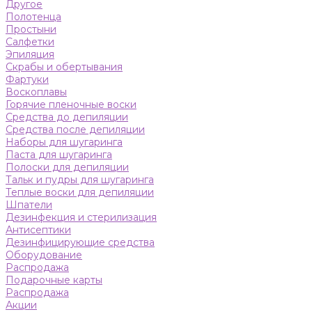
Другое
Полотенца
Простыни
Салфетки
Эпиляция
Скрабы и обертывания
Фартуки
Воскоплавы
Горячие пленочные воски
Средства до депиляции
Средства после депиляции
Наборы для шугаринга
Паста для шугаринга
Полоски для депиляции
Тальк и пудры для шугаринга
Теплые воски для депиляции
Шпатели
Дезинфекция и стерилизация
Антисептики
Дезинфицирующие средства
Оборудование
Распродажа
Подарочные карты
Распродажа
Акции