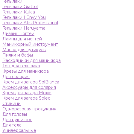
Гель лаки
Гель лаки Grattol
Гель лаки Kukla
Гель лаки I Envy You
Гель лаки Atis Professional
Гель лаки Haruyama
Дизайн ногтей
Лампы для ногтей
Маникюрный инструмент
Масло для кутикулы
Пилки и бафы
Расходники для маникюра
Топ для гель лака
Фрезы для маникюра
Для солярия
Крем для загара SolBianca
Аксессуары для солярия
Крем для загара Moxie
Крем для загара Soleo
Стикини
Одноразовая продукция
Для головы
Для рук и ног
Для тела
Универсальные