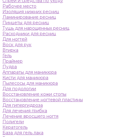
Спреи и средства по уходу
Рабочее место
Изоляция нижних ресниц
Ламинирование ресниц
Пинцеты для ресниц
Тушь для нарощенных ресниц
Расходники для ресниц
Для ногтей
Воск для рук
Втирка
Гель
Праймер
Пудра
Аппараты для маникюра
Кисти для маникюра
Пылесосы для маникюра
Для подологии
Восстановление кожи стопы
Восстановление ногтевой пластины
Для гипергидроза
Для лечения грибка
Лечение вросшего ногтя
Полигели
Кератогель
База для гель лака