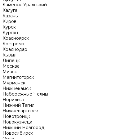
Каменск-Уральский
Калуга
Казань
Киров
Курск
Курган
Красноярск
Кострома
Краснодар
Кызыл
Липецк
Москва
Миасс
Магнитогорск
Мурманск
Нижнекамск
Набережные Челны
Норильск
Нижний Тагил
Нижневартовск
Новотроицк
Новокузнецк
Нижний Новгород
Новосибирск
Омск