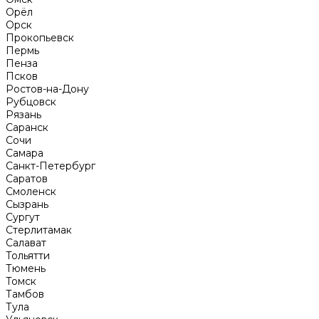
Орёл
Орск
Прокопьевск
Пермь
Пенза
Псков
Ростов-на-Дону
Рубцовск
Рязань
Саранск
Сочи
Самара
Санкт-Петербург
Саратов
Смоленск
Сызрань
Сургут
Стерлитамак
Салават
Тольятти
Тюмень
Томск
Тамбов
Тула