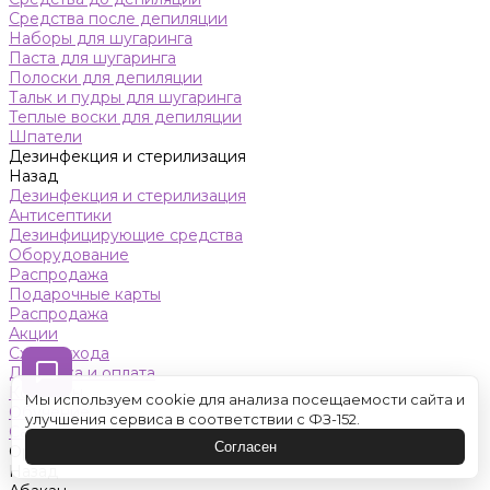
Средства после депиляции
Наборы для шугаринга
Паста для шугаринга
Полоски для депиляции
Тальк и пудры для шугаринга
Теплые воски для депиляции
Шпатели
Дезинфекция и стерилизация
Назад
Дезинфекция и стерилизация
Антисептики
Дезинфицирующие средства
Оборудование
Распродажа
Подарочные карты
Распродажа
Акции
Схемы ухода
Доставка и оплата
Контакты
Мы используем cookie для анализа посещаемости сайта и
Обучение
улучшения сервиса в соответствии с ФЗ-152.
Салон красоты
Согласен
Оренбург
Назад