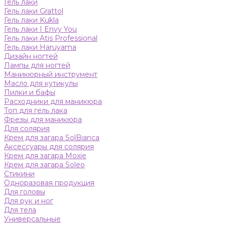
Гель лаки
Гель лаки Grattol
Гель лаки Kukla
Гель лаки I Envy You
Гель лаки Atis Professional
Гель лаки Haruyama
Дизайн ногтей
Лампы для ногтей
Маникюрный инструмент
Масло для кутикулы
Пилки и бафы
Расходники для маникюра
Топ для гель лака
Фрезы для маникюра
Для солярия
Крем для загара SolBianca
Аксессуары для солярия
Крем для загара Moxie
Крем для загара Soleo
Стикини
Одноразовая продукция
Для головы
Для рук и ног
Для тела
Универсальные