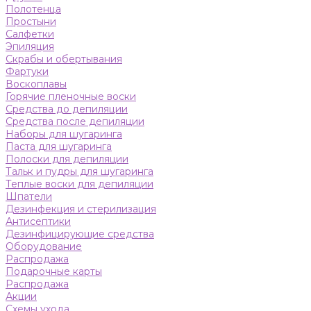
Полотенца
Простыни
Салфетки
Эпиляция
Скрабы и обертывания
Фартуки
Воскоплавы
Горячие пленочные воски
Средства до депиляции
Средства после депиляции
Наборы для шугаринга
Паста для шугаринга
Полоски для депиляции
Тальк и пудры для шугаринга
Теплые воски для депиляции
Шпатели
Дезинфекция и стерилизация
Антисептики
Дезинфицирующие средства
Оборудование
Распродажа
Подарочные карты
Распродажа
Акции
Схемы ухода