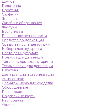
Другое
Полотенца
Простыни
Салфетки
Эпиляция
Скрабы и обертывания
Фартуки
Воскоплавы
Горячие пленочные воски
Средства до депиляции
Средства после депиляции
Наборы для шугаринга
Паста для шугаринга
Полоски для депиляции
Тальк и пудры для шугаринга
Теплые воски для депиляции
Шпатели
Дезинфекция и стерилизация
Антисептики
Дезинфицирующие средства
Оборудование
Распродажа
Подарочные карты
Распродажа
Акции