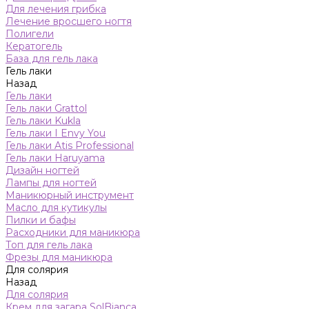
Для лечения грибка
Лечение вросшего ногтя
Полигели
Кератогель
База для гель лака
Гель лаки
Назад
Гель лаки
Гель лаки Grattol
Гель лаки Kukla
Гель лаки I Envy You
Гель лаки Atis Professional
Гель лаки Haruyama
Дизайн ногтей
Лампы для ногтей
Маникюрный инструмент
Масло для кутикулы
Пилки и бафы
Расходники для маникюра
Топ для гель лака
Фрезы для маникюра
Для солярия
Назад
Для солярия
Крем для загара SolBianca