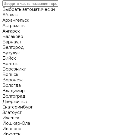
Выбрать автоматически
Абакан
Архангельск
Астрахань
Ангарск
Балаково
Барнаул
Белгород
Бузулук
Бийск
Братск
Березники
Брянск
Воронеж
Вологда
Владимир
Волгоград
Дзержинск
Екатеринбург
Златоуст
Ижевск
Йошкар-Ола
Иваново
Иркутск