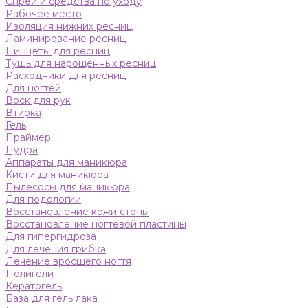
Спреи и средства по уходу
Рабочее место
Изоляция нижних ресниц
Ламинирование ресниц
Пинцеты для ресниц
Тушь для нарощенных ресниц
Расходники для ресниц
Для ногтей
Воск для рук
Втирка
Гель
Праймер
Пудра
Аппараты для маникюра
Кисти для маникюра
Пылесосы для маникюра
Для подологии
Восстановление кожи стопы
Восстановление ногтевой пластины
Для гипергидроза
Для лечения грибка
Лечение вросшего ногтя
Полигели
Кератогель
База для гель лака