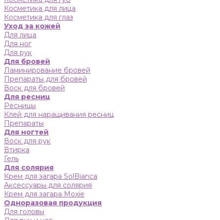
Косметика для лица
Косметика для глаз
Уход за кожей
Для лица
Для ног
Для рук
Для бровей
Ламинирование бровей
Препараты для бровей
Воск для бровей
Для ресниц
Ресницы
Клей для наращивания ресниц
Препараты
Для ногтей
Воск для рук
Втирка
Гель
Для солярия
Крем для загара SolBianca
Аксессуары для солярия
Крем для загара Moxie
Одноразовая продукция
Для головы