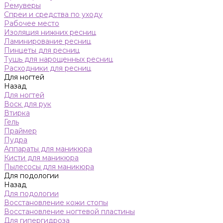
Ремуверы
Спреи и средства по уходу
Рабочее место
Изоляция нижних ресниц
Ламинирование ресниц
Пинцеты для ресниц
Тушь для нарощенных ресниц
Расходники для ресниц
Для ногтей
Назад
Для ногтей
Воск для рук
Втирка
Гель
Праймер
Пудра
Аппараты для маникюра
Кисти для маникюра
Пылесосы для маникюра
Для подологии
Назад
Для подологии
Восстановление кожи стопы
Восстановление ногтевой пластины
Для гипергидроза