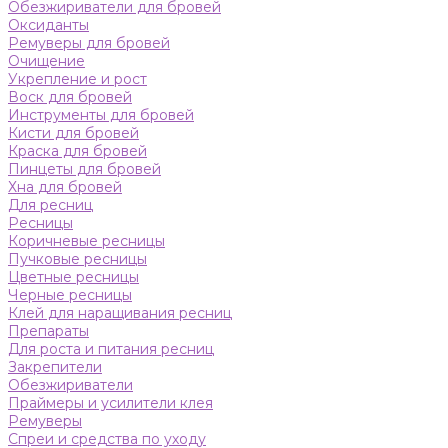
Обезжириватели для бровей
Оксиданты
Ремуверы для бровей
Очищение
Укрепление и рост
Воск для бровей
Инструменты для бровей
Кисти для бровей
Краска для бровей
Пинцеты для бровей
Хна для бровей
Для ресниц
Ресницы
Коричневые ресницы
Пучковые ресницы
Цветные ресницы
Черные ресницы
Клей для наращивания ресниц
Препараты
Для роста и питания ресниц
Закрепители
Обезжириватели
Праймеры и усилители клея
Ремуверы
Спреи и средства по уходу