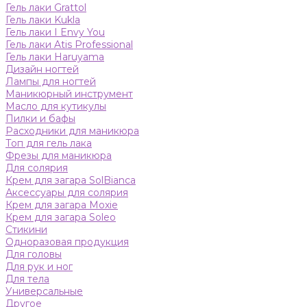
Гель лаки Grattol
Гель лаки Kukla
Гель лаки I Envy You
Гель лаки Atis Professional
Гель лаки Haruyama
Дизайн ногтей
Лампы для ногтей
Маникюрный инструмент
Масло для кутикулы
Пилки и бафы
Расходники для маникюра
Топ для гель лака
Фрезы для маникюра
Для солярия
Крем для загара SolBianca
Аксессуары для солярия
Крем для загара Moxie
Крем для загара Soleo
Стикини
Одноразовая продукция
Для головы
Для рук и ног
Для тела
Универсальные
Другое