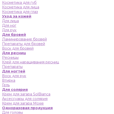
Косметика для губ
Косметика для лица
Косметика для глаз
Уход за кожей
Для лица
Для ног
Для рук
Для бровей
Ламинирование бровей
Препараты для бровей
Воск для бровей
Для ресниц
Ресницы
Клей для наращивания ресниц
Препараты
Для ногтей
Воск для рук
Втирка
Гель
Для солярия
Крем для загара SolBianca
Аксессуары для солярия
Крем для загара Moxie
Одноразовая продукция
Для головы