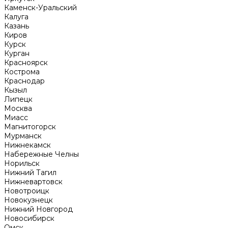
Каменск-Уральский
Калуга
Казань
Киров
Курск
Курган
Красноярск
Кострома
Краснодар
Кызыл
Липецк
Москва
Миасс
Магнитогорск
Мурманск
Нижнекамск
Набережные Челны
Норильск
Нижний Тагил
Нижневартовск
Новотроицк
Новокузнецк
Нижний Новгород
Новосибирск
Омск