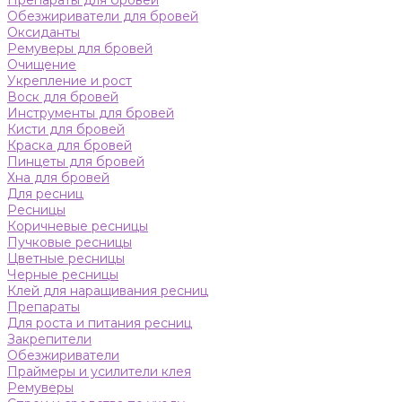
Препараты для бровей
Обезжириватели для бровей
Оксиданты
Ремуверы для бровей
Очищение
Укрепление и рост
Воск для бровей
Инструменты для бровей
Кисти для бровей
Краска для бровей
Пинцеты для бровей
Хна для бровей
Для ресниц
Ресницы
Коричневые ресницы
Пучковые ресницы
Цветные ресницы
Черные ресницы
Клей для наращивания ресниц
Препараты
Для роста и питания ресниц
Закрепители
Обезжириватели
Праймеры и усилители клея
Ремуверы