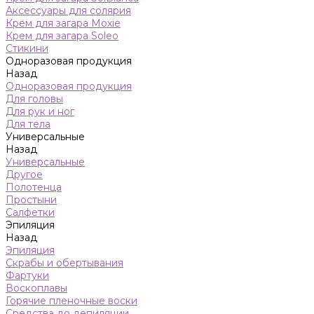
Аксессуары для солярия
Крем для загара Moxie
Крем для загара Soleo
Стикини
Одноразовая продукция
Назад
Одноразовая продукция
Для головы
Для рук и ног
Для тела
Универсальные
Назад
Универсальные
Другое
Полотенца
Простыни
Салфетки
Эпиляция
Назад
Эпиляция
Скрабы и обертывания
Фартуки
Воскоплавы
Горячие пленочные воски
Средства до депиляции