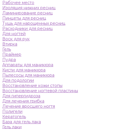
Рабочее место
Изоляция нижних ресниц
Ламинирование ресниц
Пинцеты для ресниц
Тушь для нарощенных ресниц
Расходники для ресниц
Для ногтей
Воск для рук
Втирка
Гель
Праймер
Пудра
Аппараты для маникюра
Кисти для маникюра
Пылесосы для маникюра
Для подологии
Восстановление кожи стопы
Восстановление ногтевой пластины
Для гипергидроза
Для лечения грибка
Лечение вросшего ногтя
Полигели
Кератогель
База для гель лака
Гель лаки