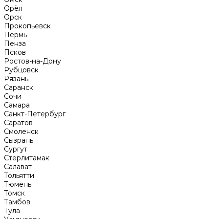
Орёл
Орск
Прокопьевск
Пермь
Пенза
Псков
Ростов-на-Дону
Рубцовск
Рязань
Саранск
Сочи
Самара
Санкт-Петербург
Саратов
Смоленск
Сызрань
Сургут
Стерлитамак
Салават
Тольятти
Тюмень
Томск
Тамбов
Тула