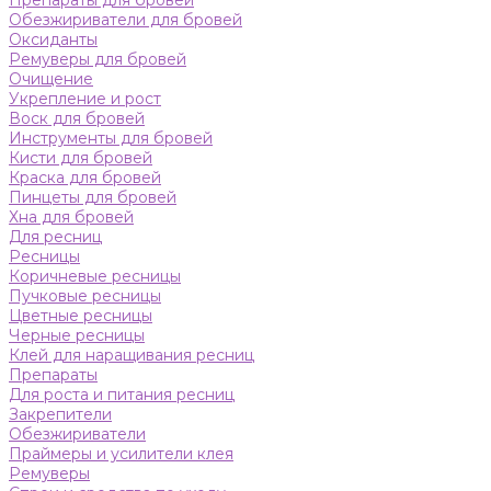
Препараты для бровей
Обезжириватели для бровей
Оксиданты
Ремуверы для бровей
Очищение
Укрепление и рост
Воск для бровей
Инструменты для бровей
Кисти для бровей
Краска для бровей
Пинцеты для бровей
Хна для бровей
Для ресниц
Ресницы
Коричневые ресницы
Пучковые ресницы
Цветные ресницы
Черные ресницы
Клей для наращивания ресниц
Препараты
Для роста и питания ресниц
Закрепители
Обезжириватели
Праймеры и усилители клея
Ремуверы