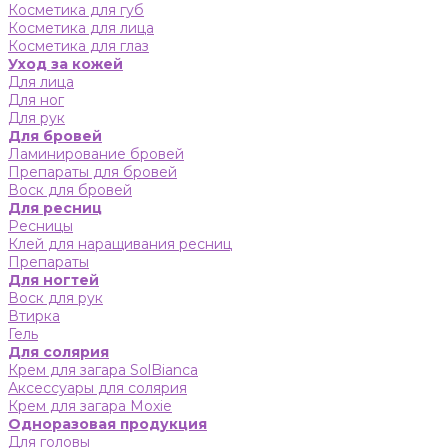
Косметика для губ
Косметика для лица
Косметика для глаз
Уход за кожей
Для лица
Для ног
Для рук
Для бровей
Ламинирование бровей
Препараты для бровей
Воск для бровей
Для ресниц
Ресницы
Клей для наращивания ресниц
Препараты
Для ногтей
Воск для рук
Втирка
Гель
Для солярия
Крем для загара SolBianca
Аксессуары для солярия
Крем для загара Moxie
Одноразовая продукция
Для головы