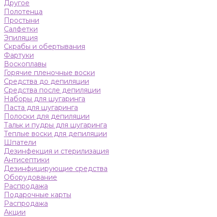
Другое
Полотенца
Простыни
Салфетки
Эпиляция
Скрабы и обертывания
Фартуки
Воскоплавы
Горячие пленочные воски
Средства до депиляции
Средства после депиляции
Наборы для шугаринга
Паста для шугаринга
Полоски для депиляции
Тальк и пудры для шугаринга
Теплые воски для депиляции
Шпатели
Дезинфекция и стерилизация
Антисептики
Дезинфицирующие средства
Оборудование
Распродажа
Подарочные карты
Распродажа
Акции