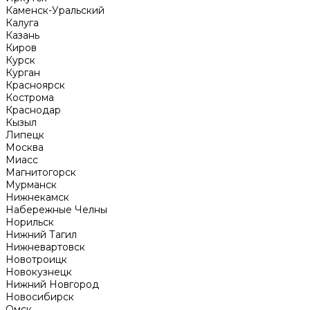
Каменск-Уральский
Калуга
Казань
Киров
Курск
Курган
Красноярск
Кострома
Краснодар
Кызыл
Липецк
Москва
Миасс
Магнитогорск
Мурманск
Нижнекамск
Набережные Челны
Норильск
Нижний Тагил
Нижневартовск
Новотроицк
Новокузнецк
Нижний Новгород
Новосибирск
Омск