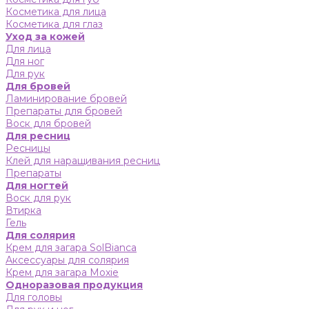
Косметика для лица
Косметика для глаз
Уход за кожей
Для лица
Для ног
Для рук
Для бровей
Ламинирование бровей
Препараты для бровей
Воск для бровей
Для ресниц
Ресницы
Клей для наращивания ресниц
Препараты
Для ногтей
Воск для рук
Втирка
Гель
Для солярия
Крем для загара SolBianca
Аксессуары для солярия
Крем для загара Moxie
Одноразовая продукция
Для головы