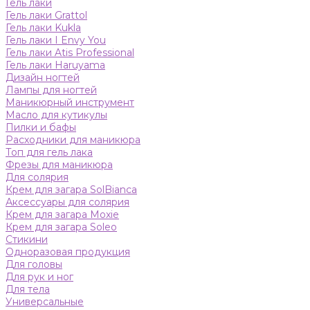
Гель лаки
Гель лаки Grattol
Гель лаки Kukla
Гель лаки I Envy You
Гель лаки Atis Professional
Гель лаки Haruyama
Дизайн ногтей
Лампы для ногтей
Маникюрный инструмент
Масло для кутикулы
Пилки и бафы
Расходники для маникюра
Топ для гель лака
Фрезы для маникюра
Для солярия
Крем для загара SolBianca
Аксессуары для солярия
Крем для загара Moxie
Крем для загара Soleo
Стикини
Одноразовая продукция
Для головы
Для рук и ног
Для тела
Универсальные