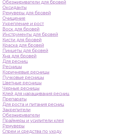
Обезжириватели для бровей
Оксиданты
Ремуверы для бровей
Очищение
Укрепление и рост
Воск для бровей
Инструменты для бровей
Кисти для бровей
Краска для бровей
Пинцеты для бровей
Хна для бровей
Для ресниц
Ресницы
Коричневые ресницы
Пучковые ресницы
Цветные ресницы
Черные ресницы
Клей для наращивания ресниц
Препараты
Для роста и питания ресниц
Закрепители
Обезжириватели
Праймеры и усилители клея
Ремуверы
Спреи и средства по уходу