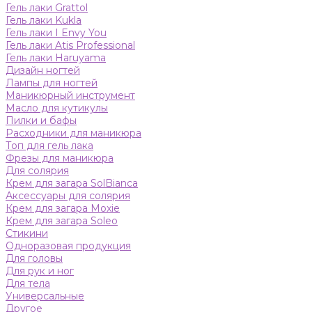
Гель лаки Grattol
Гель лаки Kukla
Гель лаки I Envy You
Гель лаки Atis Professional
Гель лаки Haruyama
Дизайн ногтей
Лампы для ногтей
Маникюрный инструмент
Масло для кутикулы
Пилки и бафы
Расходники для маникюра
Топ для гель лака
Фрезы для маникюра
Для солярия
Крем для загара SolBianca
Аксессуары для солярия
Крем для загара Moxie
Крем для загара Soleo
Стикини
Одноразовая продукция
Для головы
Для рук и ног
Для тела
Универсальные
Другое