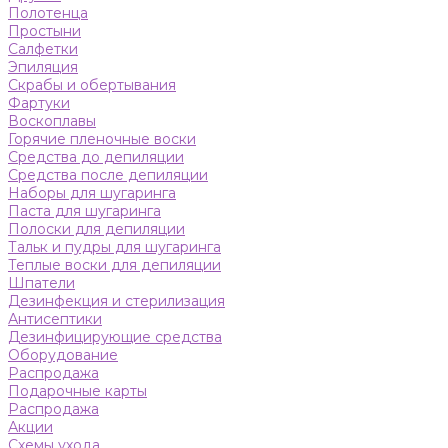
Полотенца
Простыни
Салфетки
Эпиляция
Скрабы и обертывания
Фартуки
Воскоплавы
Горячие пленочные воски
Средства до депиляции
Средства после депиляции
Наборы для шугаринга
Паста для шугаринга
Полоски для депиляции
Тальк и пудры для шугаринга
Теплые воски для депиляции
Шпатели
Дезинфекция и стерилизация
Антисептики
Дезинфицирующие средства
Оборудование
Распродажа
Подарочные карты
Распродажа
Акции
Схемы ухода