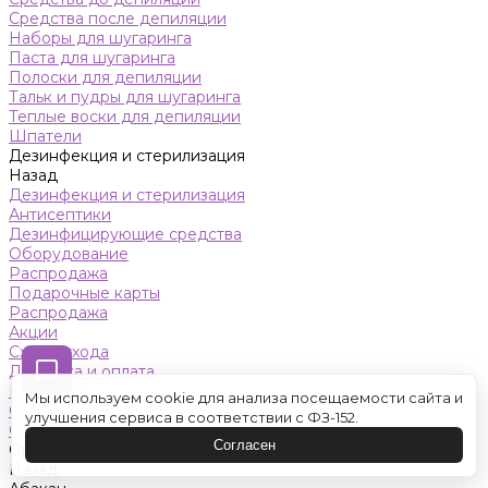
Средства после депиляции
Наборы для шугаринга
Паста для шугаринга
Полоски для депиляции
Тальк и пудры для шугаринга
Теплые воски для депиляции
Шпатели
Дезинфекция и стерилизация
Назад
Дезинфекция и стерилизация
Антисептики
Дезинфицирующие средства
Оборудование
Распродажа
Подарочные карты
Распродажа
Акции
Схемы ухода
Доставка и оплата
Контакты
Мы используем cookie для анализа посещаемости сайта и
Обучение
улучшения сервиса в соответствии с ФЗ-152.
Салон красоты
Согласен
Оренбург
Назад