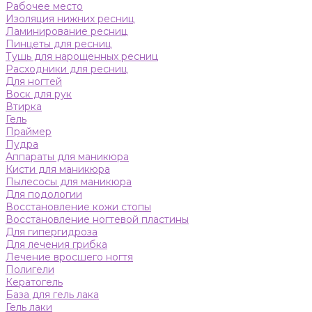
Рабочее место
Изоляция нижних ресниц
Ламинирование ресниц
Пинцеты для ресниц
Тушь для нарощенных ресниц
Расходники для ресниц
Для ногтей
Воск для рук
Втирка
Гель
Праймер
Пудра
Аппараты для маникюра
Кисти для маникюра
Пылесосы для маникюра
Для подологии
Восстановление кожи стопы
Восстановление ногтевой пластины
Для гипергидроза
Для лечения грибка
Лечение вросшего ногтя
Полигели
Кератогель
База для гель лака
Гель лаки