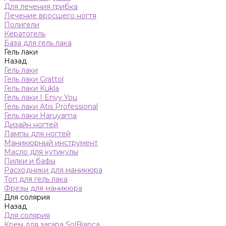
Для лечения грибка
Лечение вросшего ногтя
Полигели
Кератогель
База для гель лака
Гель лаки
Назад
Гель лаки
Гель лаки Grattol
Гель лаки Kukla
Гель лаки I Envy You
Гель лаки Atis Professional
Гель лаки Haruyama
Дизайн ногтей
Лампы для ногтей
Маникюрный инструмент
Масло для кутикулы
Пилки и бафы
Расходники для маникюра
Топ для гель лака
Фрезы для маникюра
Для солярия
Назад
Для солярия
Крем для загара SolBianca