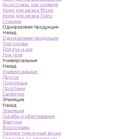
Аксессуары для солярия
Крем для загара Moxie
Крем для загара Soleo
Стикини
Одноразовая продукция
Назад
Одноразовая продукция
Для головы
Для рук и ног
Для тела
Универсальные
Назад
Универсальные
Другое
Полотенца
Простыни
Салфетки
Эпиляция
Назад
Эпиляция
Скрабы и обертывания
Фартуки
Воскоплавы
Горячие пленочные воски
Средства до депиляции