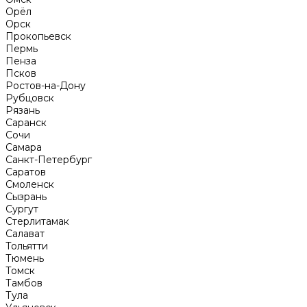
Орёл
Орск
Прокопьевск
Пермь
Пенза
Псков
Ростов-на-Дону
Рубцовск
Рязань
Саранск
Сочи
Самара
Санкт-Петербург
Саратов
Смоленск
Сызрань
Сургут
Стерлитамак
Салават
Тольятти
Тюмень
Томск
Тамбов
Тула