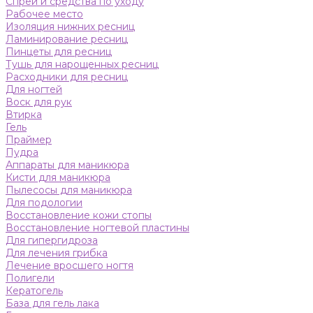
Спреи и средства по уходу
Рабочее место
Изоляция нижних ресниц
Ламинирование ресниц
Пинцеты для ресниц
Тушь для нарощенных ресниц
Расходники для ресниц
Для ногтей
Воск для рук
Втирка
Гель
Праймер
Пудра
Аппараты для маникюра
Кисти для маникюра
Пылесосы для маникюра
Для подологии
Восстановление кожи стопы
Восстановление ногтевой пластины
Для гипергидроза
Для лечения грибка
Лечение вросшего ногтя
Полигели
Кератогель
База для гель лака