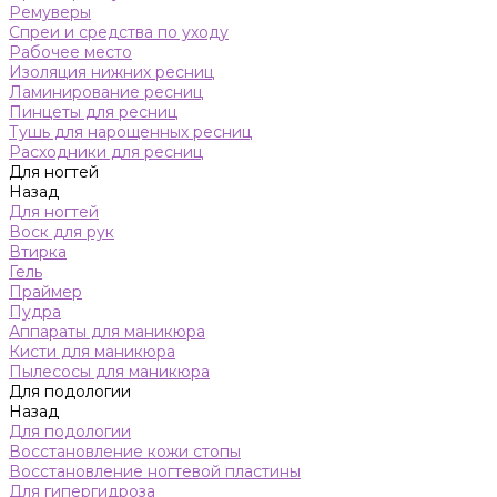
Ремуверы
Спреи и средства по уходу
Рабочее место
Изоляция нижних ресниц
Ламинирование ресниц
Пинцеты для ресниц
Тушь для нарощенных ресниц
Расходники для ресниц
Для ногтей
Назад
Для ногтей
Воск для рук
Втирка
Гель
Праймер
Пудра
Аппараты для маникюра
Кисти для маникюра
Пылесосы для маникюра
Для подологии
Назад
Для подологии
Восстановление кожи стопы
Восстановление ногтевой пластины
Для гипергидроза