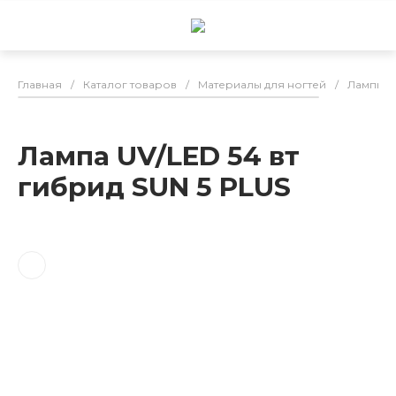
Главная
/
Каталог товаров
/
Материалы для ногтей
/
Лампы д
Лампа UV/LED 54 вт
гибрид SUN 5 PLUS