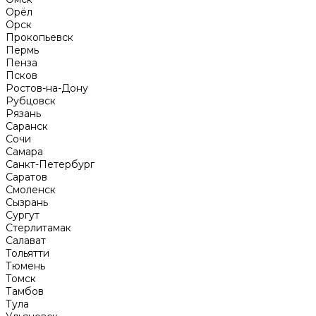
Орёл
Орск
Прокопьевск
Пермь
Пенза
Псков
Ростов-на-Дону
Рубцовск
Рязань
Саранск
Сочи
Самара
Санкт-Петербург
Саратов
Смоленск
Сызрань
Сургут
Стерлитамак
Салават
Тольятти
Тюмень
Томск
Тамбов
Тула