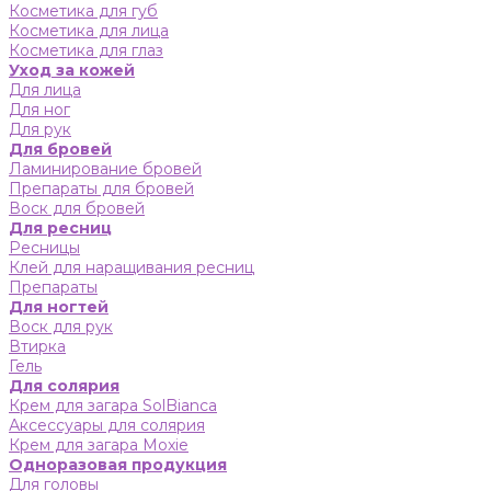
Косметика для губ
Косметика для лица
Косметика для глаз
Уход за кожей
Для лица
Для ног
Для рук
Для бровей
Ламинирование бровей
Препараты для бровей
Воск для бровей
Для ресниц
Ресницы
Клей для наращивания ресниц
Препараты
Для ногтей
Воск для рук
Втирка
Гель
Для солярия
Крем для загара SolBianca
Аксессуары для солярия
Крем для загара Moxie
Одноразовая продукция
Для головы