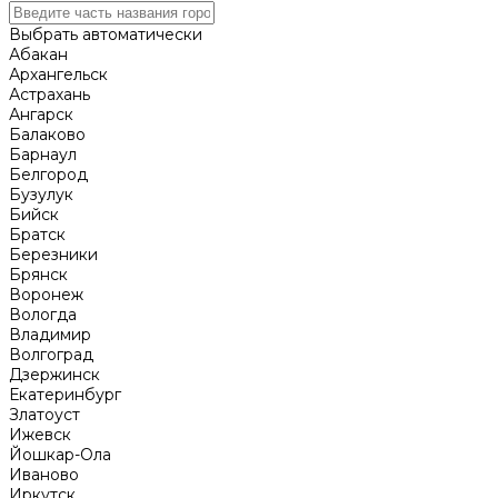
Выбрать автоматически
Абакан
Архангельск
Астрахань
Ангарск
Балаково
Барнаул
Белгород
Бузулук
Бийск
Братск
Березники
Брянск
Воронеж
Вологда
Владимир
Волгоград
Дзержинск
Екатеринбург
Златоуст
Ижевск
Йошкар-Ола
Иваново
Иркутск