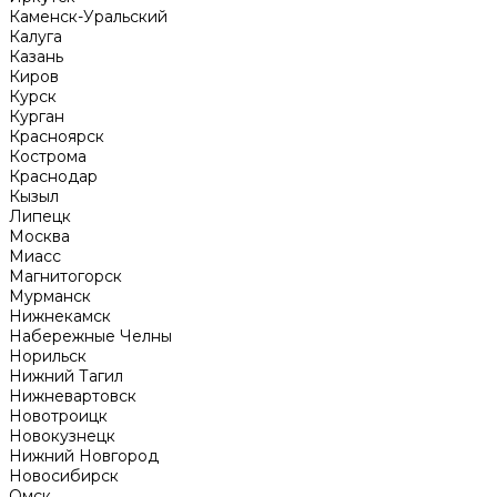
Каменск-Уральский
Калуга
Казань
Киров
Курск
Курган
Красноярск
Кострома
Краснодар
Кызыл
Липецк
Москва
Миасс
Магнитогорск
Мурманск
Нижнекамск
Набережные Челны
Норильск
Нижний Тагил
Нижневартовск
Новотроицк
Новокузнецк
Нижний Новгород
Новосибирск
Омск