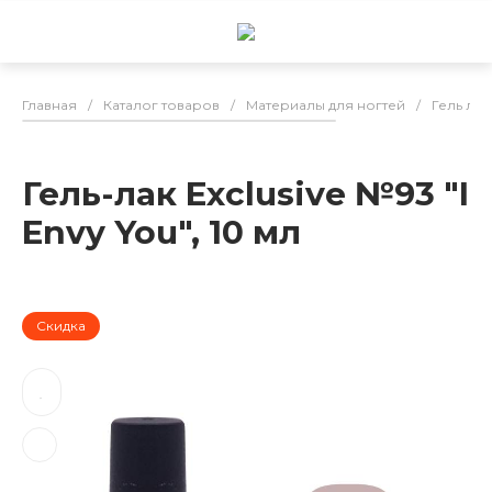
Главная
/
Каталог товаров
/
Материалы для ногтей
/
Гель лак
Гель-лак Exclusive №93 "I
Envy You", 10 мл
Скидка