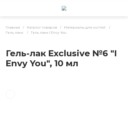
Главная
/
Каталог товаров
/
Материалы для ногтей
/
Гель лаки
/
Гель лаки I Envy You
Гель-лак Exclusive №6 "I
Envy You", 10 мл