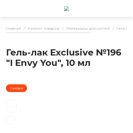
Главная
/
Каталог товаров
/
Материалы для ногтей
/
Гель лак
Гель-лак Exclusive №196
"I Envy You", 10 мл
Скидка