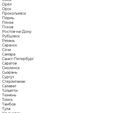
Орёл
Орск
Прокопьевск
Пермь
Пенза
Псков
Ростов-на-Дону
Рубцовск
Рязань
Саранск
Сочи
Самара
Санкт-Петербург
Саратов
Смоленск
Сызрань
Сургут
Стерлитамак
Салават
Тольятти
Тюмень
Томск
Тамбов
Тула