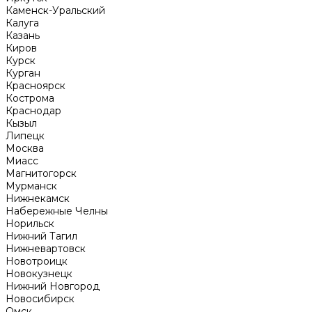
Каменск-Уральский
Калуга
Казань
Киров
Курск
Курган
Красноярск
Кострома
Краснодар
Кызыл
Липецк
Москва
Миасс
Магнитогорск
Мурманск
Нижнекамск
Набережные Челны
Норильск
Нижний Тагил
Нижневартовск
Новотроицк
Новокузнецк
Нижний Новгород
Новосибирск
Омск