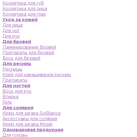
Косметика для губ
Косметика для лица
Косметика для глаз
Уход за кожей
Для лица
Для ног
Для рук
Для бровей
Ламинирование бровей
Препараты для бровей
Воск для бровей
Для ресниц
Ресницы
Клей для наращивания ресниц
Препараты
Для ногтей
Воск для рук
Втирка
Гель
Для солярия
Крем для загара SolBianca
Аксессуары для солярия
Крем для загара Moxie
Одноразовая продукция
Для головы