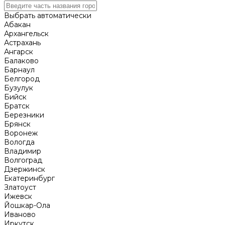
Выбрать автоматически
Абакан
Архангельск
Астрахань
Ангарск
Балаково
Барнаул
Белгород
Бузулук
Бийск
Братск
Березники
Брянск
Воронеж
Вологда
Владимир
Волгоград
Дзержинск
Екатеринбург
Златоуст
Ижевск
Йошкар-Ола
Иваново
Иркутск