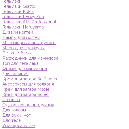
Гель лаки
Гель лаки Grattol
Гель лаки Kukla
Гель лаки I Envy You
Гель лаки Atis Professional
Гель лаки Haruyama
Дизайн ногтей
Лампы для ногтей
Маникюрный инструмент
Масло для кутикулы
Пилки и бафы
Расходники для маникюра
Топ для гель лака
Фрезы для маникюра
Для солярия
Крем для загара SolBianca
Аксессуары для солярия
Крем для загара Moxie
Крем для загара Soleo
Стикини
Одноразовая продукция
Для головы
Для рук и ног
Для тела
Универсальные