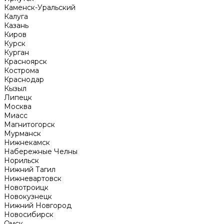
Каменск-Уральский
Калуга
Казань
Киров
Курск
Курган
Красноярск
Кострома
Краснодар
Кызыл
Липецк
Москва
Миасс
Магнитогорск
Мурманск
Нижнекамск
Набережные Челны
Норильск
Нижний Тагил
Нижневартовск
Новотроицк
Новокузнецк
Нижний Новгород
Новосибирск
Омск