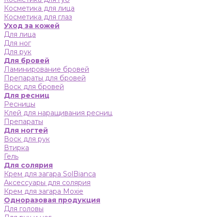
Косметика для лица
Косметика для глаз
Уход за кожей
Для лица
Для ног
Для рук
Для бровей
Ламинирование бровей
Препараты для бровей
Воск для бровей
Для ресниц
Ресницы
Клей для наращивания ресниц
Препараты
Для ногтей
Воск для рук
Втирка
Гель
Для солярия
Крем для загара SolBianca
Аксессуары для солярия
Крем для загара Moxie
Одноразовая продукция
Для головы