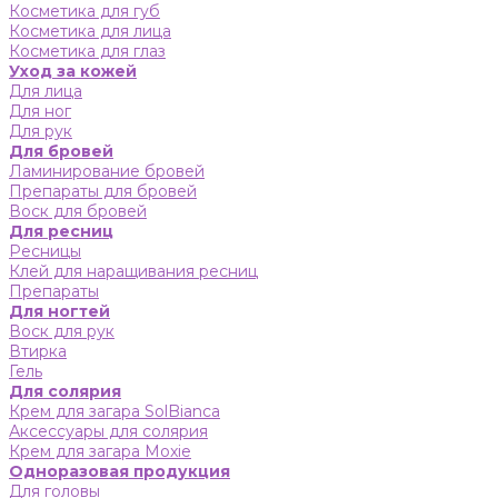
Косметика для губ
Косметика для лица
Косметика для глаз
Уход за кожей
Для лица
Для ног
Для рук
Для бровей
Ламинирование бровей
Препараты для бровей
Воск для бровей
Для ресниц
Ресницы
Клей для наращивания ресниц
Препараты
Для ногтей
Воск для рук
Втирка
Гель
Для солярия
Крем для загара SolBianca
Аксессуары для солярия
Крем для загара Moxie
Одноразовая продукция
Для головы