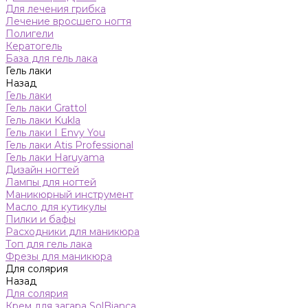
Для лечения грибка
Лечение вросшего ногтя
Полигели
Кератогель
База для гель лака
Гель лаки
Назад
Гель лаки
Гель лаки Grattol
Гель лаки Kukla
Гель лаки I Envy You
Гель лаки Atis Professional
Гель лаки Haruyama
Дизайн ногтей
Лампы для ногтей
Маникюрный инструмент
Масло для кутикулы
Пилки и бафы
Расходники для маникюра
Топ для гель лака
Фрезы для маникюра
Для солярия
Назад
Для солярия
Крем для загара SolBianca