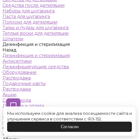
Средства после депиляции
Наборы для шугаринга
Паста для шугаринга
Полоски для депиляции
Тальк и пудры для шугаринга
Теплые воски для депиляции
Шпатели
Дезинфекция и стерилизация
Назад
Дезинфекция и стерилизация
Антисептики
Дезинфицирующие средства
Оборудование
Распродажа
Подарочные карты
Распродажа
Акции
Схемы ухода
Доставка и оплата
Контакты
Мы используем cookie для анализа посещаемости сайта и
Обучение
улучшения сервиса в соответствии с ФЗ-152.
Салон красоты
Согласен
Оренбург
Назад