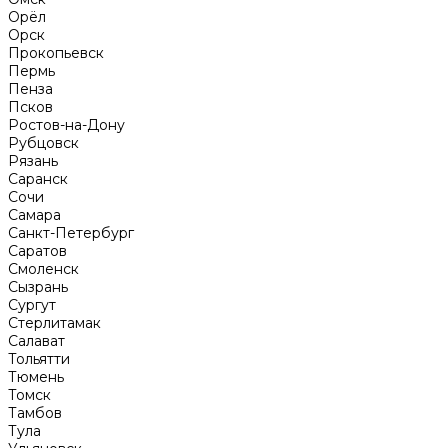
Орёл
Орск
Прокопьевск
Пермь
Пенза
Псков
Ростов-на-Дону
Рубцовск
Рязань
Саранск
Сочи
Самара
Санкт-Петербург
Саратов
Смоленск
Сызрань
Сургут
Стерлитамак
Салават
Тольятти
Тюмень
Томск
Тамбов
Тула