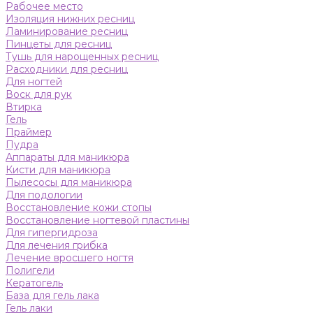
Рабочее место
Изоляция нижних ресниц
Ламинирование ресниц
Пинцеты для ресниц
Тушь для нарощенных ресниц
Расходники для ресниц
Для ногтей
Воск для рук
Втирка
Гель
Праймер
Пудра
Аппараты для маникюра
Кисти для маникюра
Пылесосы для маникюра
Для подологии
Восстановление кожи стопы
Восстановление ногтевой пластины
Для гипергидроза
Для лечения грибка
Лечение вросшего ногтя
Полигели
Кератогель
База для гель лака
Гель лаки