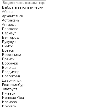
Выбрать автоматически
Абакан
Архангельск
Астрахань
Ангарск
Балаково
Барнаул
Белгород
Бузулук
Бийск
Братск
Березники
Брянск
Воронеж
Вологда
Владимир
Волгоград
Дзержинск
Екатеринбург
Златоуст
Ижевск
Йошкар-Ола
Иваново
Иркутск