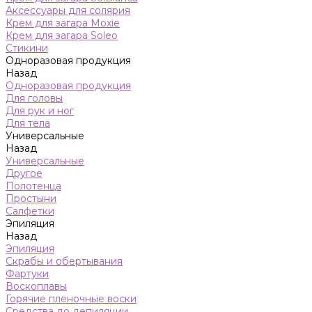
Аксессуары для солярия
Крем для загара Moxie
Крем для загара Soleo
Стикини
Одноразовая продукция
Назад
Одноразовая продукция
Для головы
Для рук и ног
Для тела
Универсальные
Назад
Универсальные
Другое
Полотенца
Простыни
Салфетки
Эпиляция
Назад
Эпиляция
Скрабы и обертывания
Фартуки
Воскоплавы
Горячие пленочные воски
Средства до депиляции