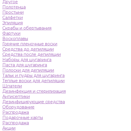
Другое
Полотенца
Простыни
Салфетки
Эпиляция
Скрабы и обертывания
Фартуки
Воскоплавы
Горячие пленочные воски
Средства до депиляции
Средства после депиляции
Наборы для шугаринга
Паста для шугаринга
Полоски для депиляции
Тальк и пудры для шугаринга
Теплые воски для депиляции
Шпатели
Дезинфекция и стерилизация
Антисептики
Дезинфицирующие средства
Оборудование
Распродажа
Подарочные карты
Распродажа
Акции