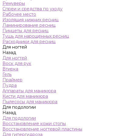
Ремуверы
Спреи и средства по уходу
Рабочее место
Изоляция нижних ресниц
Ламинирование ресниц
Пинцеты для ресниц
Тушь для нарощенных ресниц
Расходники для ресниц
Для ногтей
Назад
Для ногтей
Воск для рук
Втирка
Гель
Праймер
Пудра
Аппараты для маникюра
Кисти для маникюра
Пылесосы для маникюра
Для подологии
Назад
Для подологии
Восстановление кожи стопы
Восстановление ногтевой пластины
Для гипергидроза