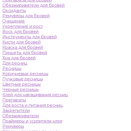
Препараты для бровей
Обезжириватели для бровей
Оксиданты
Ремуверы для бровей
Очищение
Укрепление и рост
Воск для бровей
Инструменты для бровей
Кисти для бровей
Краска для бровей
Пинцеты для бровей
Хна для бровей
Для ресниц
Ресницы
Коричневые ресницы
Пучковые ресницы
Цветные ресницы
Черные ресницы
Клей для наращивания ресниц
Препараты
Для роста и питания ресниц
Закрепители
Обезжириватели
Праймеры и усилители клея
Ремуверы