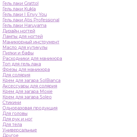
Гель лаки Grattol
Гель лаки Kukla
Гель лаки I Envy You
Гель лаки Atis Professional
Гель лаки Haruyama
Дизайн ногтей
Лампы для ногтей
Маникюрный инструмент
Масло для кутикулы
Пилки и бафы
Расходники для маникюра
Топ для гель лака
Фрезы для маникюра
Для солярия
Крем для загара SolBianca
Аксессуары для солярия
Крем для загара Moxie
Крем для загара Soleo
Стикини
Одноразовая продукция
Для головы
Для рук и ног
Для тела
Универсальные
Другое