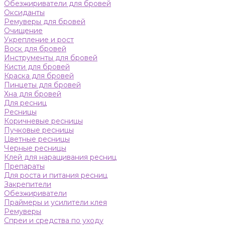
Обезжириватели для бровей
Оксиданты
Ремуверы для бровей
Очищение
Укрепление и рост
Воск для бровей
Инструменты для бровей
Кисти для бровей
Краска для бровей
Пинцеты для бровей
Хна для бровей
Для ресниц
Ресницы
Коричневые ресницы
Пучковые ресницы
Цветные ресницы
Черные ресницы
Клей для наращивания ресниц
Препараты
Для роста и питания ресниц
Закрепители
Обезжириватели
Праймеры и усилители клея
Ремуверы
Спреи и средства по уходу