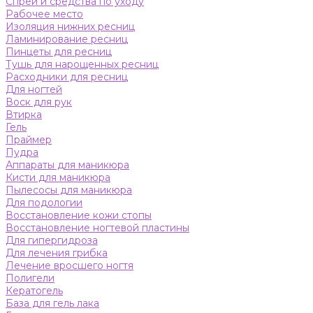
Спреи и средства по уходу
Рабочее место
Изоляция нижних ресниц
Ламинирование ресниц
Пинцеты для ресниц
Тушь для нарощенных ресниц
Расходники для ресниц
Для ногтей
Воск для рук
Втирка
Гель
Праймер
Пудра
Аппараты для маникюра
Кисти для маникюра
Пылесосы для маникюра
Для подологии
Восстановление кожи стопы
Восстановление ногтевой пластины
Для гипергидроза
Для лечения грибка
Лечение вросшего ногтя
Полигели
Кератогель
База для гель лака