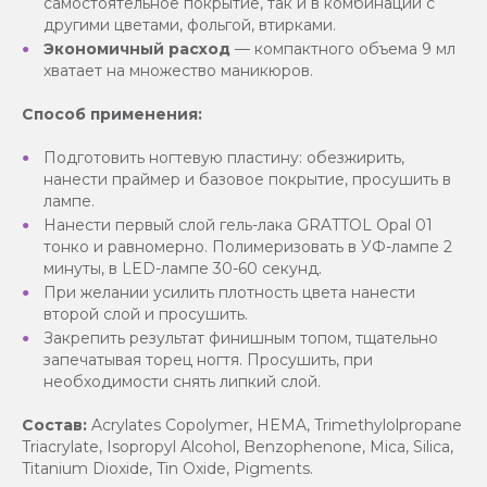
самостоятельное покрытие, так и в комбинации с
другими цветами, фольгой, втирками.
Экономичный расход
— компактного объема 9 мл
хватает на множество маникюров.
Способ применения:
Подготовить ногтевую пластину: обезжирить,
нанести праймер и базовое покрытие, просушить в
лампе.
Нанести первый слой гель-лака GRATTOL Opal 01
тонко и равномерно. Полимеризовать в УФ-лампе 2
минуты, в LED-лампе 30-60 секунд.
При желании усилить плотность цвета нанести
второй слой и просушить.
Закрепить результат финишным топом, тщательно
запечатывая торец ногтя. Просушить, при
необходимости снять липкий слой.
Состав:
Acrylates Copolymer, HEMA, Trimethylolpropane
Triacrylate, Isopropyl Alcohol, Benzophenone, Mica, Silica,
Titanium Dioxide, Tin Oxide, Pigments.