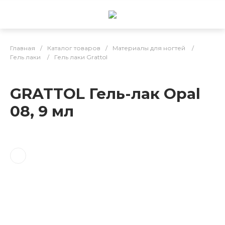
Главная
/
Каталог товаров
/
Материалы для ногтей
/
Гель лаки
/
Гель лаки Grattol
GRATTOL Гель-лак Opal
08, 9 мл