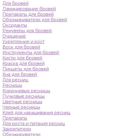
Для бровей
Ламинирование бровей
Препараты для бровей
Обезжириватели для бровей
Оксиданты
Ремуверы для бровей
Очищение
Укрепление и рост
Воск для бровей
Инструменты для бровей
Кисти для бровей
Краска для бровей
Пинцеты для бровей
Хна для бровей
Для ресниц
Ресницы
Коричневые ресницы
Пучковые ресницы
Цветные ресницы
Черные ресницы
Клей для наращивания ресниц
Препараты
Для роста и питания ресниц
Закрепители
Обезжириватели