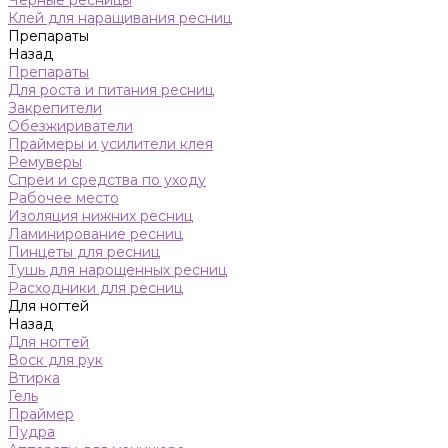
Черные ресницы
Клей для наращивания ресниц
Препараты
Назад
Препараты
Для роста и питания ресниц
Закрепители
Обезжириватели
Праймеры и усилители клея
Ремуверы
Спреи и средства по уходу
Рабочее место
Изоляция нижних ресниц
Ламинирование ресниц
Пинцеты для ресниц
Тушь для нарощенных ресниц
Расходники для ресниц
Для ногтей
Назад
Для ногтей
Воск для рук
Втирка
Гель
Праймер
Пудра