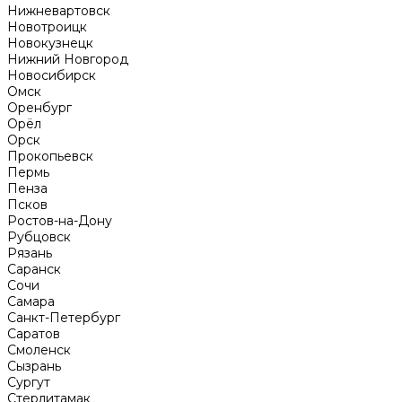
Нижневартовск
Новотроицк
Новокузнецк
Нижний Новгород
Новосибирск
Омск
Оренбург
Орёл
Орск
Прокопьевск
Пермь
Пенза
Псков
Ростов-на-Дону
Рубцовск
Рязань
Саранск
Сочи
Самара
Санкт-Петербург
Саратов
Смоленск
Сызрань
Сургут
Стерлитамак