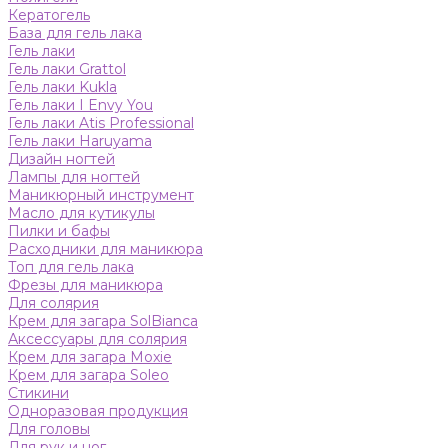
Кератогель
База для гель лака
Гель лаки
Гель лаки Grattol
Гель лаки Kukla
Гель лаки I Envy You
Гель лаки Atis Professional
Гель лаки Haruyama
Дизайн ногтей
Лампы для ногтей
Маникюрный инструмент
Масло для кутикулы
Пилки и бафы
Расходники для маникюра
Топ для гель лака
Фрезы для маникюра
Для солярия
Крем для загара SolBianca
Аксессуары для солярия
Крем для загара Moxie
Крем для загара Soleo
Стикини
Одноразовая продукция
Для головы
Для рук и ног