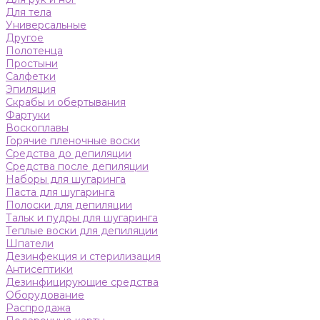
Для тела
Универсальные
Другое
Полотенца
Простыни
Салфетки
Эпиляция
Скрабы и обертывания
Фартуки
Воскоплавы
Горячие пленочные воски
Средства до депиляции
Средства после депиляции
Наборы для шугаринга
Паста для шугаринга
Полоски для депиляции
Тальк и пудры для шугаринга
Теплые воски для депиляции
Шпатели
Дезинфекция и стерилизация
Антисептики
Дезинфицирующие средства
Оборудование
Распродажа