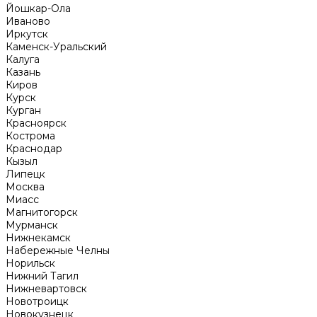
Йошкар-Ола
Иваново
Иркутск
Каменск-Уральский
Калуга
Казань
Киров
Курск
Курган
Красноярск
Кострома
Краснодар
Кызыл
Липецк
Москва
Миасс
Магнитогорск
Мурманск
Нижнекамск
Набережные Челны
Норильск
Нижний Тагил
Нижневартовск
Новотроицк
Новокузнецк