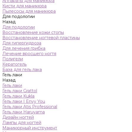
Аппараты для маникюра
Кисти для маникюра
Пылесосы для маникюра
Для подологии
Назад
Для подологии
Восстановление кожи стопы
Восстановление ногтевой пластины
Для гипергидроза
Для лечения грибка
Лечение вросшего ногтя
Полигели
Кератогель
База для гель лака
Гель лаки
Назад
Гель лаки
Гель лаки Grattol
Гель лаки Kukla
Гель лаки I Envy You
Гель лаки Atis Professional
Гель лаки Haruyama
Дизайн ногтей
Лампы для ногтей
Маникюрный инструмент