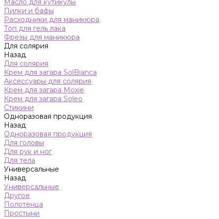
Масло для кутикулы
Пилки и бафы
Расходники для маникюра
Топ для гель лака
Фрезы для маникюра
Для солярия
Назад
Для солярия
Крем для загара SolBianca
Аксессуары для солярия
Крем для загара Moxie
Крем для загара Soleo
Стикини
Одноразовая продукция
Назад
Одноразовая продукция
Для головы
Для рук и ног
Для тела
Универсальные
Назад
Универсальные
Другое
Полотенца
Простыни