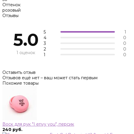
Оттенок
розовый
Отзывы
5
1
5.0
4
0
3
0
2
0
1 оценок
1
0
Оставить отзыв
Отзывов ещё нет – ваш может стать первым
Похожие товары
Воск для рук "I envy you", персик
240 руб.