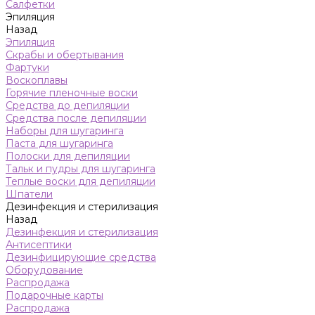
Салфетки
Эпиляция
Назад
Эпиляция
Скрабы и обертывания
Фартуки
Воскоплавы
Горячие пленочные воски
Средства до депиляции
Средства после депиляции
Наборы для шугаринга
Паста для шугаринга
Полоски для депиляции
Тальк и пудры для шугаринга
Теплые воски для депиляции
Шпатели
Дезинфекция и стерилизация
Назад
Дезинфекция и стерилизация
Антисептики
Дезинфицирующие средства
Оборудование
Распродажа
Подарочные карты
Распродажа