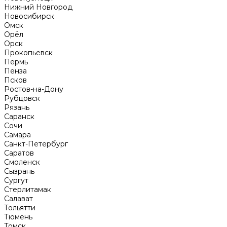
Нижний Новгород
Новосибирск
Омск
Орёл
Орск
Прокопьевск
Пермь
Пенза
Псков
Ростов-на-Дону
Рубцовск
Рязань
Саранск
Сочи
Самара
Санкт-Петербург
Саратов
Смоленск
Сызрань
Сургут
Стерлитамак
Салават
Тольятти
Тюмень
Томск