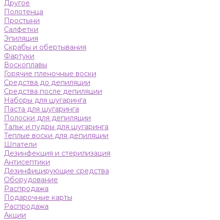
Другое
Полотенца
Простыни
Салфетки
Эпиляция
Скрабы и обертывания
Фартуки
Воскоплавы
Горячие пленочные воски
Средства до депиляции
Средства после депиляции
Наборы для шугаринга
Паста для шугаринга
Полоски для депиляции
Тальк и пудры для шугаринга
Теплые воски для депиляции
Шпатели
Дезинфекция и стерилизация
Антисептики
Дезинфицирующие средства
Оборудование
Распродажа
Подарочные карты
Распродажа
Акции