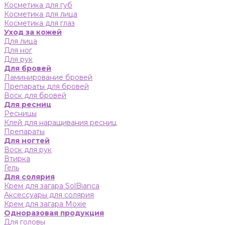
Косметика для губ
Косметика для лица
Косметика для глаз
Уход за кожей
Для лица
Для ног
Для рук
Для бровей
Ламинирование бровей
Препараты для бровей
Воск для бровей
Для ресниц
Ресницы
Клей для наращивания ресниц
Препараты
Для ногтей
Воск для рук
Втирка
Гель
Для солярия
Крем для загара SolBianca
Аксессуары для солярия
Крем для загара Moxie
Одноразовая продукция
Для головы