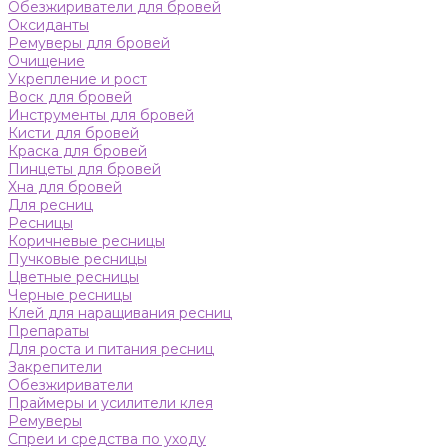
Обезжириватели для бровей
Оксиданты
Ремуверы для бровей
Очищение
Укрепление и рост
Воск для бровей
Инструменты для бровей
Кисти для бровей
Краска для бровей
Пинцеты для бровей
Хна для бровей
Для ресниц
Ресницы
Коричневые ресницы
Пучковые ресницы
Цветные ресницы
Черные ресницы
Клей для наращивания ресниц
Препараты
Для роста и питания ресниц
Закрепители
Обезжириватели
Праймеры и усилители клея
Ремуверы
Спреи и средства по уходу