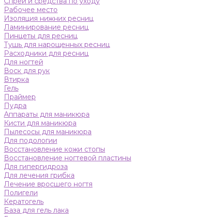
Спреи и средства по уходу
Рабочее место
Изоляция нижних ресниц
Ламинирование ресниц
Пинцеты для ресниц
Тушь для нарощенных ресниц
Расходники для ресниц
Для ногтей
Воск для рук
Втирка
Гель
Праймер
Пудра
Аппараты для маникюра
Кисти для маникюра
Пылесосы для маникюра
Для подологии
Восстановление кожи стопы
Восстановление ногтевой пластины
Для гипергидроза
Для лечения грибка
Лечение вросшего ногтя
Полигели
Кератогель
База для гель лака