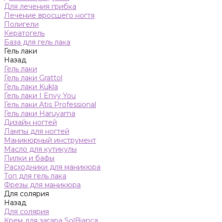
Для лечения грибка
Лечение вросшего ногтя
Полигели
Кератогель
База для гель лака
Гель лаки
Назад
Гель лаки
Гель лаки Grattol
Гель лаки Kukla
Гель лаки I Envy You
Гель лаки Atis Professional
Гель лаки Haruyama
Дизайн ногтей
Лампы для ногтей
Маникюрный инструмент
Масло для кутикулы
Пилки и бафы
Расходники для маникюра
Топ для гель лака
Фрезы для маникюра
Для солярия
Назад
Для солярия
Крем для загара SolBianca