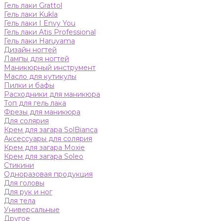
Гель лаки Grattol
Гель лаки Kukla
Гель лаки I Envy You
Гель лаки Atis Professional
Гель лаки Haruyama
Дизайн ногтей
Лампы для ногтей
Маникюрный инструмент
Масло для кутикулы
Пилки и бафы
Расходники для маникюра
Топ для гель лака
Фрезы для маникюра
Для солярия
Крем для загара SolBianca
Аксессуары для солярия
Крем для загара Moxie
Крем для загара Soleo
Стикини
Одноразовая продукция
Для головы
Для рук и ног
Для тела
Универсальные
Другое