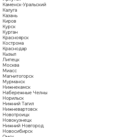
Каменск-Уральский
Калуга
Казань
Киров
Курск
Курган
Красноярск
Кострома
Краснодар
Кызыл
Липецк
Москва
Миасс
Магнитогорск
Мурманск
Нижнекамск
Набережные Челны
Норильск
Нижний Тагил
Нижневартовск
Новотроицк
Новокузнецк
Нижний Новгород
Новосибирск
Омск