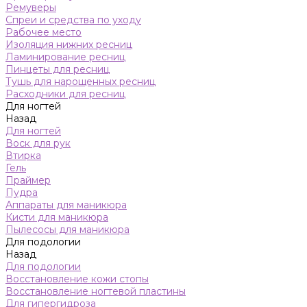
Ремуверы
Спреи и средства по уходу
Рабочее место
Изоляция нижних ресниц
Ламинирование ресниц
Пинцеты для ресниц
Тушь для нарощенных ресниц
Расходники для ресниц
Для ногтей
Назад
Для ногтей
Воск для рук
Втирка
Гель
Праймер
Пудра
Аппараты для маникюра
Кисти для маникюра
Пылесосы для маникюра
Для подологии
Назад
Для подологии
Восстановление кожи стопы
Восстановление ногтевой пластины
Для гипергидроза