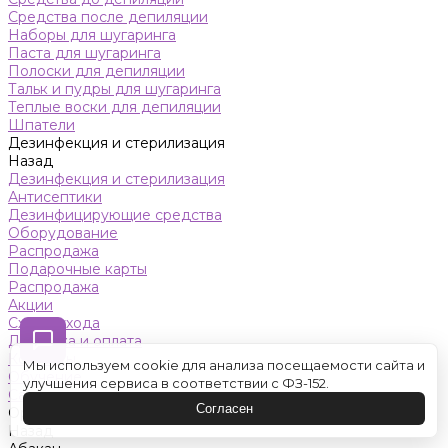
Средства после депиляции
Наборы для шугаринга
Паста для шугаринга
Полоски для депиляции
Тальк и пудры для шугаринга
Теплые воски для депиляции
Шпатели
Дезинфекция и стерилизация
Назад
Дезинфекция и стерилизация
Антисептики
Дезинфицирующие средства
Оборудование
Распродажа
Подарочные карты
Распродажа
Акции
Схемы ухода
Доставка и оплата
Контакты
Мы используем cookie для анализа посещаемости сайта и
Обучение
улучшения сервиса в соответствии с ФЗ-152.
Салон красоты
Согласен
Оренбург
Назад