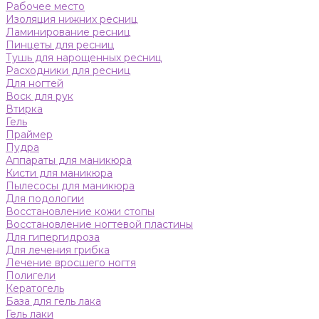
Рабочее место
Изоляция нижних ресниц
Ламинирование ресниц
Пинцеты для ресниц
Тушь для нарощенных ресниц
Расходники для ресниц
Для ногтей
Воск для рук
Втирка
Гель
Праймер
Пудра
Аппараты для маникюра
Кисти для маникюра
Пылесосы для маникюра
Для подологии
Восстановление кожи стопы
Восстановление ногтевой пластины
Для гипергидроза
Для лечения грибка
Лечение вросшего ногтя
Полигели
Кератогель
База для гель лака
Гель лаки