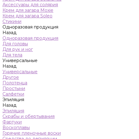
Аксессуары для солярия
Крем для загара Moxie
Крем для загара Soleo
Стикини
Одноразовая продукция
Назад
Одноразовая продукция
Для головы
Для рук и ног
Для тела
Универсальные
Назад
Универсальные
Другое
Полотенца
Простыни
Салфетки
Эпиляция
Назад
Эпиляция
Скрабы и обертывания
Фартуки
Воскоплавы
Горячие пленочные воски
Средства до депиляции