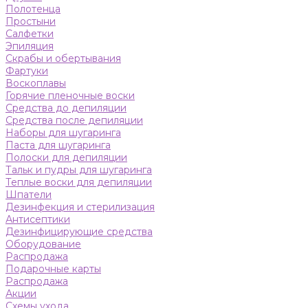
Полотенца
Простыни
Салфетки
Эпиляция
Скрабы и обертывания
Фартуки
Воскоплавы
Горячие пленочные воски
Средства до депиляции
Средства после депиляции
Наборы для шугаринга
Паста для шугаринга
Полоски для депиляции
Тальк и пудры для шугаринга
Теплые воски для депиляции
Шпатели
Дезинфекция и стерилизация
Антисептики
Дезинфицирующие средства
Оборудование
Распродажа
Подарочные карты
Распродажа
Акции
Схемы ухода