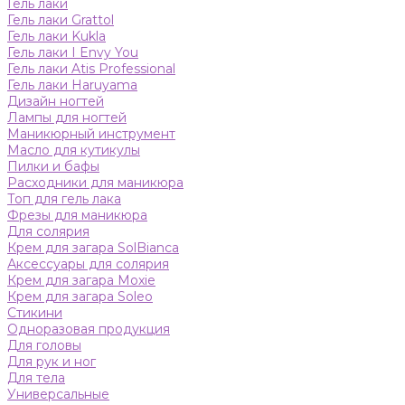
Гель лаки
Гель лаки Grattol
Гель лаки Kukla
Гель лаки I Envy You
Гель лаки Atis Professional
Гель лаки Haruyama
Дизайн ногтей
Лампы для ногтей
Маникюрный инструмент
Масло для кутикулы
Пилки и бафы
Расходники для маникюра
Топ для гель лака
Фрезы для маникюра
Для солярия
Крем для загара SolBianca
Аксессуары для солярия
Крем для загара Moxie
Крем для загара Soleo
Стикини
Одноразовая продукция
Для головы
Для рук и ног
Для тела
Универсальные