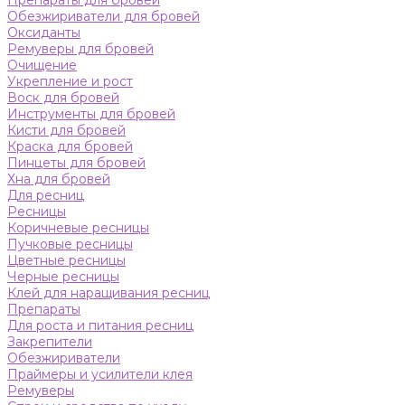
Препараты для бровей
Обезжириватели для бровей
Оксиданты
Ремуверы для бровей
Очищение
Укрепление и рост
Воск для бровей
Инструменты для бровей
Кисти для бровей
Краска для бровей
Пинцеты для бровей
Хна для бровей
Для ресниц
Ресницы
Коричневые ресницы
Пучковые ресницы
Цветные ресницы
Черные ресницы
Клей для наращивания ресниц
Препараты
Для роста и питания ресниц
Закрепители
Обезжириватели
Праймеры и усилители клея
Ремуверы