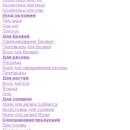
Косметика для лица
Косметика для глаз
Уход за кожей
Для лица
Для ног
Для рук
Для бровей
Ламинирование бровей
Препараты для бровей
Воск для бровей
Для ресниц
Ресницы
Клей для наращивания ресниц
Препараты
Для ногтей
Воск для рук
Втирка
Гель
Для солярия
Крем для загара SolBianca
Аксессуары для солярия
Крем для загара Moxie
Одноразовая продукция
Для головы