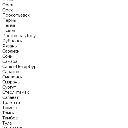
Орёл
Орск
Прокопьевск
Пермь
Пенза
Псков
Ростов-на-Дону
Рубцовск
Рязань
Саранск
Сочи
Самара
Санкт-Петербург
Саратов
Смоленск
Сызрань
Сургут
Стерлитамак
Салават
Тольятти
Тюмень
Томск
Тамбов
Тула