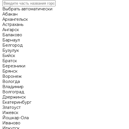
Выбрать автоматически
Абакан
Архангельск
Астрахань
Ангарск
Балаково
Барнаул
Белгород
Бузулук
Бийск
Братск
Березники
Брянск
Воронеж
Вологда
Владимир
Волгоград
Дзержинск
Екатеринбург
Златоуст
Ижевск
Йошкар-Ола
Иваново
Иркутск