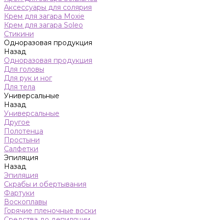
Аксессуары для солярия
Крем для загара Moxie
Крем для загара Soleo
Стикини
Одноразовая продукция
Назад
Одноразовая продукция
Для головы
Для рук и ног
Для тела
Универсальные
Назад
Универсальные
Другое
Полотенца
Простыни
Салфетки
Эпиляция
Назад
Эпиляция
Скрабы и обертывания
Фартуки
Воскоплавы
Горячие пленочные воски
Средства до депиляции