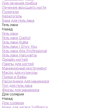
Для лечения грибка
Лечение вросшего ногтя
Полигели
Кератогель
База для гель лака
Гель лаки
Назад
Гель лаки
Гель лаки Grattol
Гель лаки Kukla
Гель лаки I Envy You
Гель лаки Atis Professional
Гель лаки Haruyama
Дизайн ногтей
Лампы для ногтей
Маникюрный инструмент
Масло для кутикулы
Пилки и бафы
Расходники для маникюра
Топ для гель лака
Фрезы для маникюра
Для солярия
Назад
Для солярия
Крем для загара SolBianca