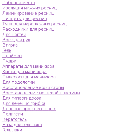
Рабочее место
Изоляция нижних ресниц
Ламинирование ресниц
Пинцеты для ресниц
Тушь для нарощенных ресниц
Расходники для ресниц
Для ногтей
Воск для рук
Втирка
Гель
Праймер
Пудра
Аппараты для маникюра
Кисти для маникюра
Пылесосы для маникюра
Для подологии
Восстановление кожи стопы
Восстановление ногтевой пластины
Для гипергидроза
Для лечения грибка
Лечение вросшего ногтя
Полигели
Кератогель
База для гель лака
Гель лаки