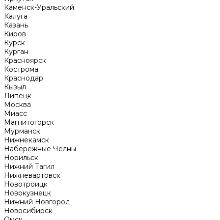
Каменск-Уральский
Калуга
Казань
Киров
Курск
Курган
Красноярск
Кострома
Краснодар
Кызыл
Липецк
Москва
Миасс
Магнитогорск
Мурманск
Нижнекамск
Набережные Челны
Норильск
Нижний Тагил
Нижневартовск
Новотроицк
Новокузнецк
Нижний Новгород
Новосибирск
Омск