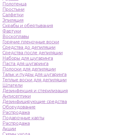
Полотенца
Простыни
Салфетки
Эпиляция
Скрабы и обертывания
Фартуки
Воскоплавы
Горячие пленочные воски
Средства до депиляции
Средства после депиляции
Наборы для шугаринга
Паста для шугаринга
Полоски для депиляции
Тальк и пудры для шугаринга
Теплые воски для депиляции
Шпатели
Дезинфекция и стерилизация
Антисептики
Дезинфицирующие средства
Оборудование
Распродажа
Подарочные карты
Распродажа
Акции
Схемы ухода