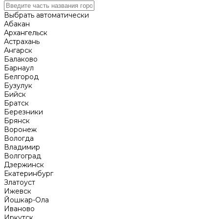
Выбрать автоматически
Абакан
Архангельск
Астрахань
Ангарск
Балаково
Барнаул
Белгород
Бузулук
Бийск
Братск
Березники
Брянск
Воронеж
Вологда
Владимир
Волгоград
Дзержинск
Екатеринбург
Златоуст
Ижевск
Йошкар-Ола
Иваново
Иркутск