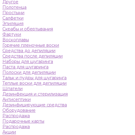
Другое
Полотенца
Простыни
Салфетки
Эпиляция
Скрабы и обертывания
Фартуки
Воскоплавы
Горячие пленочные воски
Средства до депиляции
Средства после депиляции
Наборы для шугаринга
Паста для шугаринга
Полоски для депиляции
Тальк и пудры для шугаринга
Теплые воски для депиляции
Шпатели
Дезинфекция и стерилизация
Антисептики
Дезинфицирующие средства
Оборудование
Распродажа
Подарочные карты
Распродажа
Акции