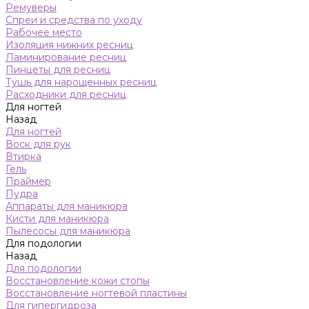
Ремуверы
Спреи и средства по уходу
Рабочее место
Изоляция нижних ресниц
Ламинирование ресниц
Пинцеты для ресниц
Тушь для нарощенных ресниц
Расходники для ресниц
Для ногтей
Назад
Для ногтей
Воск для рук
Втирка
Гель
Праймер
Пудра
Аппараты для маникюра
Кисти для маникюра
Пылесосы для маникюра
Для подологии
Назад
Для подологии
Восстановление кожи стопы
Восстановление ногтевой пластины
Для гипергидроза