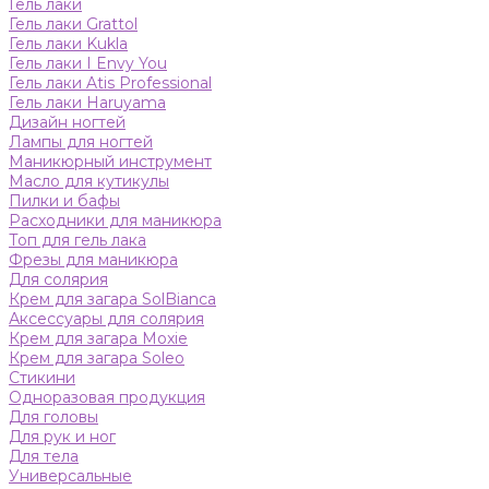
Гель лаки
Гель лаки Grattol
Гель лаки Kukla
Гель лаки I Envy You
Гель лаки Atis Professional
Гель лаки Haruyama
Дизайн ногтей
Лампы для ногтей
Маникюрный инструмент
Масло для кутикулы
Пилки и бафы
Расходники для маникюра
Топ для гель лака
Фрезы для маникюра
Для солярия
Крем для загара SolBianca
Аксессуары для солярия
Крем для загара Moxie
Крем для загара Soleo
Стикини
Одноразовая продукция
Для головы
Для рук и ног
Для тела
Универсальные