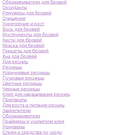
Обезжириватели для бровей
Оксиданты
Ремуверы для бровей
Очищение
Укрепление и рост
Воск для бровей
Инструменты для бровей
Кисти для бровей
Краска для бровей
Пинцеты для бровей
Хна для бровей
Для ресниц
Ресницы
Коричневые ресницы
Пучковые ресницы
Цветные ресницы
Черные ресницы
Клей для наращивания ресниц
Препараты
Для роста и питания ресниц
Закрепители
Обезжириватели
Праймеры и усилители клея
Ремуверы
Спреи и средства по уходу