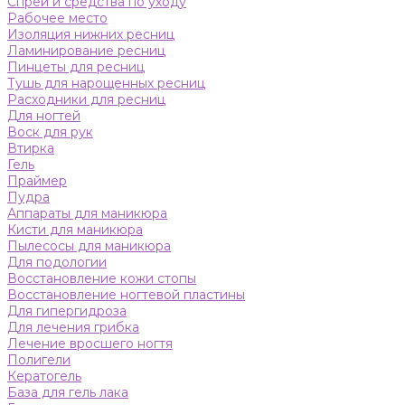
Спреи и средства по уходу
Рабочее место
Изоляция нижних ресниц
Ламинирование ресниц
Пинцеты для ресниц
Тушь для нарощенных ресниц
Расходники для ресниц
Для ногтей
Воск для рук
Втирка
Гель
Праймер
Пудра
Аппараты для маникюра
Кисти для маникюра
Пылесосы для маникюра
Для подологии
Восстановление кожи стопы
Восстановление ногтевой пластины
Для гипергидроза
Для лечения грибка
Лечение вросшего ногтя
Полигели
Кератогель
База для гель лака