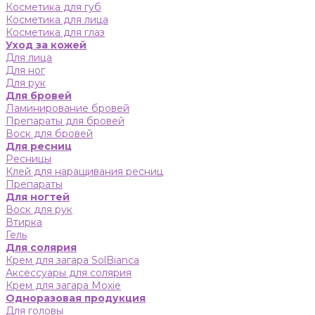
Косметика для губ
Косметика для лица
Косметика для глаз
Уход за кожей
Для лица
Для ног
Для рук
Для бровей
Ламинирование бровей
Препараты для бровей
Воск для бровей
Для ресниц
Ресницы
Клей для наращивания ресниц
Препараты
Для ногтей
Воск для рук
Втирка
Гель
Для солярия
Крем для загара SolBianca
Аксессуары для солярия
Крем для загара Moxie
Одноразовая продукция
Для головы