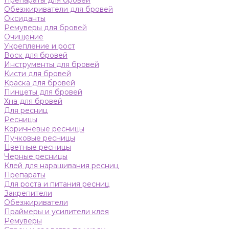
Препараты для бровей
Обезжириватели для бровей
Оксиданты
Ремуверы для бровей
Очищение
Укрепление и рост
Воск для бровей
Инструменты для бровей
Кисти для бровей
Краска для бровей
Пинцеты для бровей
Хна для бровей
Для ресниц
Ресницы
Коричневые ресницы
Пучковые ресницы
Цветные ресницы
Черные ресницы
Клей для наращивания ресниц
Препараты
Для роста и питания ресниц
Закрепители
Обезжириватели
Праймеры и усилители клея
Ремуверы