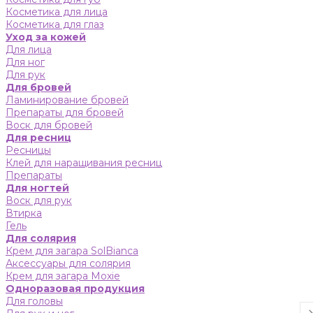
Косметика для лица
Косметика для глаз
Уход за кожей
Для лица
Для ног
Для рук
Для бровей
Ламинирование бровей
Препараты для бровей
Воск для бровей
Для ресниц
Ресницы
Клей для наращивания ресниц
Препараты
Для ногтей
Воск для рук
Втирка
Гель
Для солярия
Крем для загара SolBianca
Аксессуары для солярия
Крем для загара Moxie
Одноразовая продукция
Для головы