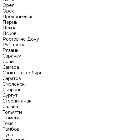
Орёл
Орск
Прокопьевск
Пермь
Пенза
Псков
Ростов-на-Дону
Рубцовск
Рязань
Саранск
Сочи
Самара
Санкт-Петербург
Саратов
Смоленск
Сызрань
Сургут
Стерлитамак
Салават
Тольятти
Тюмень
Томск
Тамбов
Тула