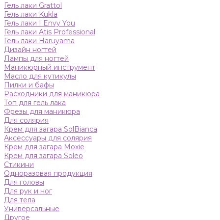
Гель лаки Grattol
Гель лаки Kukla
Гель лаки I Envy You
Гель лаки Atis Professional
Гель лаки Haruyama
Дизайн ногтей
Лампы для ногтей
Маникюрный инструмент
Масло для кутикулы
Пилки и бафы
Расходники для маникюра
Топ для гель лака
Фрезы для маникюра
Для солярия
Крем для загара SolBianca
Аксессуары для солярия
Крем для загара Moxie
Крем для загара Soleo
Стикини
Одноразовая продукция
Для головы
Для рук и ног
Для тела
Универсальные
Другое