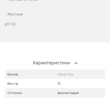
- Жесткие
рН 5.5
Характеристики
Бренд
I Envy You
Вес гр
13
Оттенок
фиолетовый