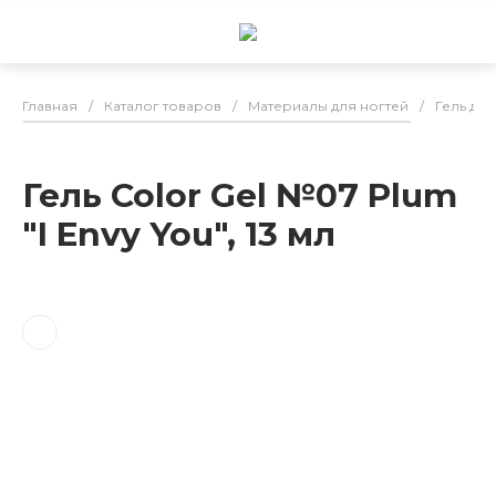
Главная
/
Каталог товаров
/
Материалы для ногтей
/
Гель для
Гель Color Gel №07 Plum
"I Envy You", 13 мл