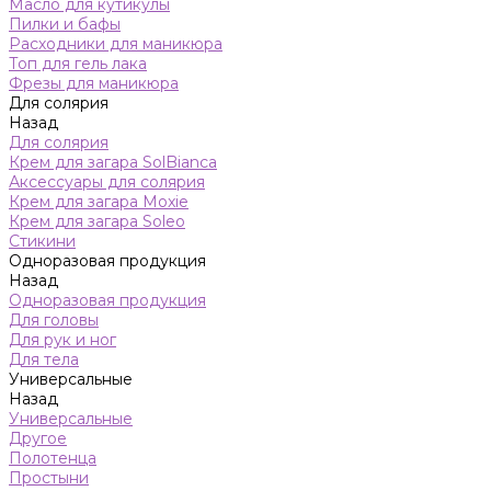
Масло для кутикулы
Пилки и бафы
Расходники для маникюра
Топ для гель лака
Фрезы для маникюра
Для солярия
Назад
Для солярия
Крем для загара SolBianca
Аксессуары для солярия
Крем для загара Moxie
Крем для загара Soleo
Стикини
Одноразовая продукция
Назад
Одноразовая продукция
Для головы
Для рук и ног
Для тела
Универсальные
Назад
Универсальные
Другое
Полотенца
Простыни