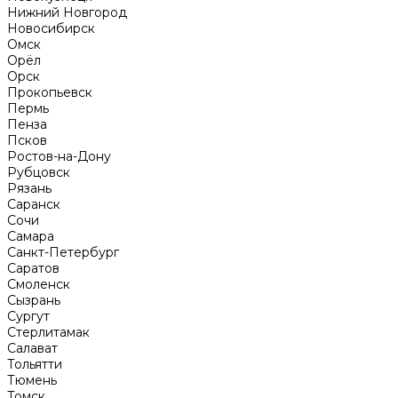
Нижний Новгород
Новосибирск
Омск
Орёл
Орск
Прокопьевск
Пермь
Пенза
Псков
Ростов-на-Дону
Рубцовск
Рязань
Саранск
Сочи
Самара
Санкт-Петербург
Саратов
Смоленск
Сызрань
Сургут
Стерлитамак
Салават
Тольятти
Тюмень
Томск