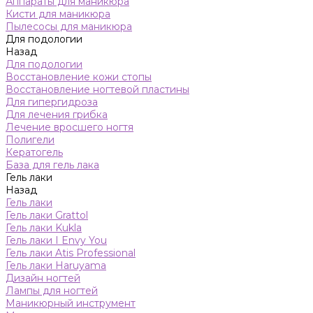
Аппараты для маникюра
Кисти для маникюра
Пылесосы для маникюра
Для подологии
Назад
Для подологии
Восстановление кожи стопы
Восстановление ногтевой пластины
Для гипергидроза
Для лечения грибка
Лечение вросшего ногтя
Полигели
Кератогель
База для гель лака
Гель лаки
Назад
Гель лаки
Гель лаки Grattol
Гель лаки Kukla
Гель лаки I Envy You
Гель лаки Atis Professional
Гель лаки Haruyama
Дизайн ногтей
Лампы для ногтей
Маникюрный инструмент