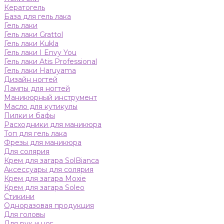
Кератогель
База для гель лака
Гель лаки
Гель лаки Grattol
Гель лаки Kukla
Гель лаки I Envy You
Гель лаки Atis Professional
Гель лаки Haruyama
Дизайн ногтей
Лампы для ногтей
Маникюрный инструмент
Масло для кутикулы
Пилки и бафы
Расходники для маникюра
Топ для гель лака
Фрезы для маникюра
Для солярия
Крем для загара SolBianca
Аксессуары для солярия
Крем для загара Moxie
Крем для загара Soleo
Стикини
Одноразовая продукция
Для головы
Для рук и ног