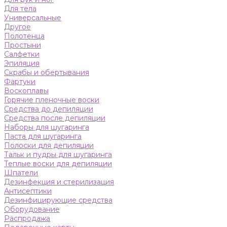
Для тела
Универсальные
Другое
Полотенца
Простыни
Салфетки
Эпиляция
Скрабы и обертывания
Фартуки
Воскоплавы
Горячие пленочные воски
Средства до депиляции
Средства после депиляции
Наборы для шугаринга
Паста для шугаринга
Полоски для депиляции
Тальк и пудры для шугаринга
Теплые воски для депиляции
Шпатели
Дезинфекция и стерилизация
Антисептики
Дезинфицирующие средства
Оборудование
Распродажа