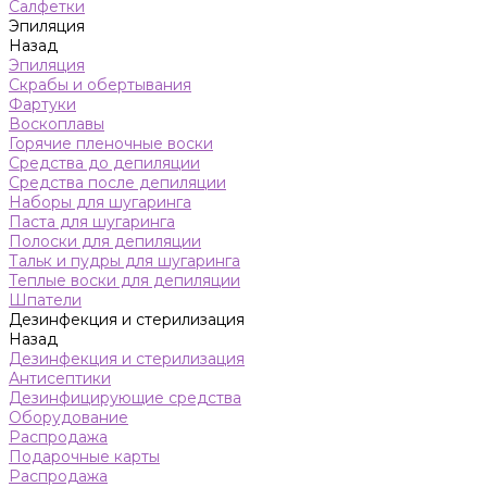
Салфетки
Эпиляция
Назад
Эпиляция
Скрабы и обертывания
Фартуки
Воскоплавы
Горячие пленочные воски
Средства до депиляции
Средства после депиляции
Наборы для шугаринга
Паста для шугаринга
Полоски для депиляции
Тальк и пудры для шугаринга
Теплые воски для депиляции
Шпатели
Дезинфекция и стерилизация
Назад
Дезинфекция и стерилизация
Антисептики
Дезинфицирующие средства
Оборудование
Распродажа
Подарочные карты
Распродажа