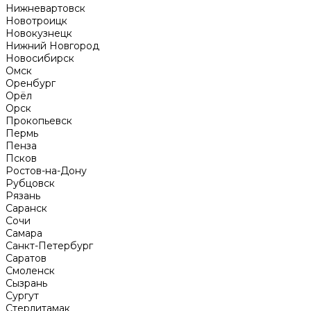
Нижневартовск
Новотроицк
Новокузнецк
Нижний Новгород
Новосибирск
Омск
Оренбург
Орёл
Орск
Прокопьевск
Пермь
Пенза
Псков
Ростов-на-Дону
Рубцовск
Рязань
Саранск
Сочи
Самара
Санкт-Петербург
Саратов
Смоленск
Сызрань
Сургут
Стерлитамак