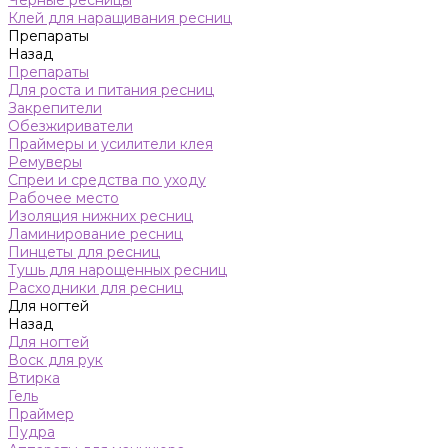
Черные ресницы
Клей для наращивания ресниц
Препараты
Назад
Препараты
Для роста и питания ресниц
Закрепители
Обезжириватели
Праймеры и усилители клея
Ремуверы
Спреи и средства по уходу
Рабочее место
Изоляция нижних ресниц
Ламинирование ресниц
Пинцеты для ресниц
Тушь для нарощенных ресниц
Расходники для ресниц
Для ногтей
Назад
Для ногтей
Воск для рук
Втирка
Гель
Праймер
Пудра