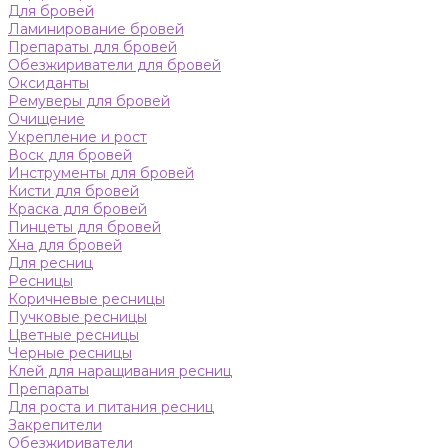
Для бровей
Ламинирование бровей
Препараты для бровей
Обезжириватели для бровей
Оксиданты
Ремуверы для бровей
Очищение
Укрепление и рост
Воск для бровей
Инструменты для бровей
Кисти для бровей
Краска для бровей
Пинцеты для бровей
Хна для бровей
Для ресниц
Ресницы
Коричневые ресницы
Пучковые ресницы
Цветные ресницы
Черные ресницы
Клей для наращивания ресниц
Препараты
Для роста и питания ресниц
Закрепители
Обезжириватели