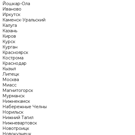
Йошкар-Ола
Иваново
Иркутск
Каменск-Уральский
Калуга
Казань
Киров
Курск
Курган
Красноярск
Кострома
Краснодар
Кызыл
Липецк
Москва
Миасс
Магнитогорск
Мурманск
Нижнекамск
Набережные Челны
Норильск
Нижний Тагил
Нижневартовск
Новотроицк
Новокузнецк