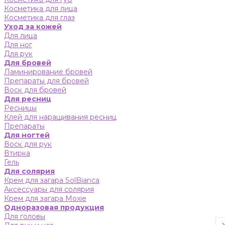
Косметика для лица
Косметика для глаз
Уход за кожей
Для лица
Для ног
Для рук
Для бровей
Ламинирование бровей
Препараты для бровей
Воск для бровей
Для ресниц
Ресницы
Клей для наращивания ресниц
Препараты
Для ногтей
Воск для рук
Втирка
Гель
Для солярия
Крем для загара SolBianca
Аксессуары для солярия
Крем для загара Moxie
Одноразовая продукция
Для головы