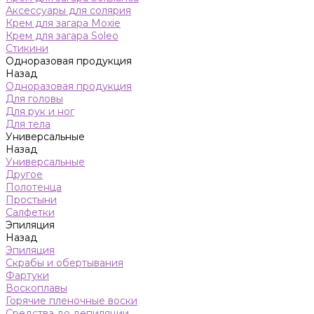
Аксессуары для солярия
Крем для загара Moxie
Крем для загара Soleo
Стикини
Одноразовая продукция
Назад
Одноразовая продукция
Для головы
Для рук и ног
Для тела
Универсальные
Назад
Универсальные
Другое
Полотенца
Простыни
Салфетки
Эпиляция
Назад
Эпиляция
Скрабы и обертывания
Фартуки
Воскоплавы
Горячие пленочные воски
Средства до депиляции