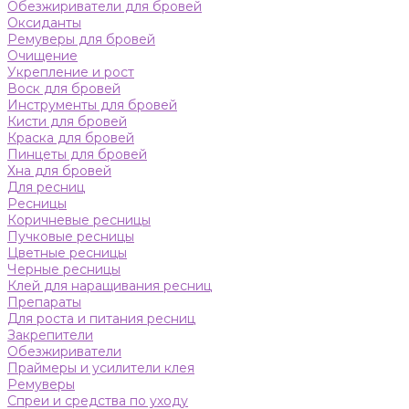
Обезжириватели для бровей
Оксиданты
Ремуверы для бровей
Очищение
Укрепление и рост
Воск для бровей
Инструменты для бровей
Кисти для бровей
Краска для бровей
Пинцеты для бровей
Хна для бровей
Для ресниц
Ресницы
Коричневые ресницы
Пучковые ресницы
Цветные ресницы
Черные ресницы
Клей для наращивания ресниц
Препараты
Для роста и питания ресниц
Закрепители
Обезжириватели
Праймеры и усилители клея
Ремуверы
Спреи и средства по уходу