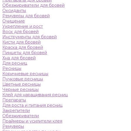
Препараты для бровей
Обезжириватели для бровей
Оксиданты
Ремуверы для бровей
Очищение
Укрепление и рост
Воск для бровей
Инструменты для бровей
Кисти для бровей
Краска для бровей
Пинцеты для бровей
Хна для бровей
Для ресниц
Ресницы
Коричневые ресницы
Пучковые ресницы
Цветные ресницы
Черные ресницы
Клей для наращивания ресниц
Препараты
Для роста и питания ресниц
Закрепители
Обезжириватели
Праймеры и усилители клея
Ремуверы