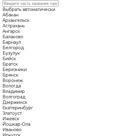
Выбрать автоматически
Абакан
Архангельск
Астрахань
Ангарск
Балаково
Барнаул
Белгород
Бузулук
Бийск
Братск
Березники
Брянск
Воронеж
Вологда
Владимир
Волгоград
Дзержинск
Екатеринбург
Златоуст
Ижевск
Йошкар-Ола
Иваново
Иркутск