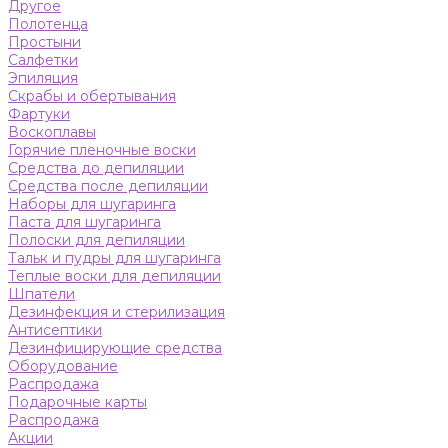
Другое
Полотенца
Простыни
Салфетки
Эпиляция
Скрабы и обертывания
Фартуки
Воскоплавы
Горячие пленочные воски
Средства до депиляции
Средства после депиляции
Наборы для шугаринга
Паста для шугаринга
Полоски для депиляции
Тальк и пудры для шугаринга
Теплые воски для депиляции
Шпатели
Дезинфекция и стерилизация
Антисептики
Дезинфицирующие средства
Оборудование
Распродажа
Подарочные карты
Распродажа
Акции