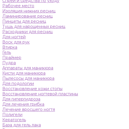
Спреи и средства по уходу
Рабочее место
Изоляция нижних ресниц
Ламинирование ресниц
Пинцеты для ресниц
Тушь для нарощенных ресниц
Расходники для ресниц
Для ногтей
Воск для рук
Втирка
Гель
Праймер
Пудра
Аппараты для маникюра
Кисти для маникюра
Пылесосы для маникюра
Для подологии
Восстановление кожи стопы
Восстановление ногтевой пластины
Для гипергидроза
Для лечения грибка
Лечение вросшего ногтя
Полигели
Кератогель
База для гель лака