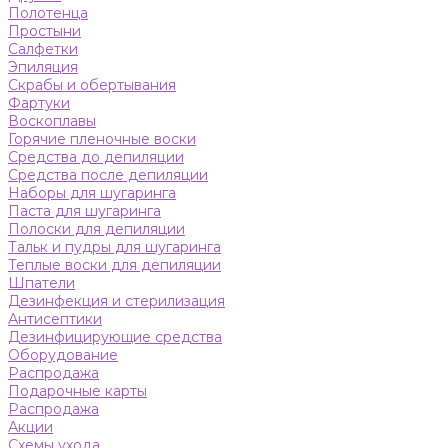
Полотенца
Простыни
Салфетки
Эпиляция
Скрабы и обертывания
Фартуки
Воскоплавы
Горячие пленочные воски
Средства до депиляции
Средства после депиляции
Наборы для шугаринга
Паста для шугаринга
Полоски для депиляции
Тальк и пудры для шугаринга
Теплые воски для депиляции
Шпатели
Дезинфекция и стерилизация
Антисептики
Дезинфицирующие средства
Оборудование
Распродажа
Подарочные карты
Распродажа
Акции
Схемы ухода