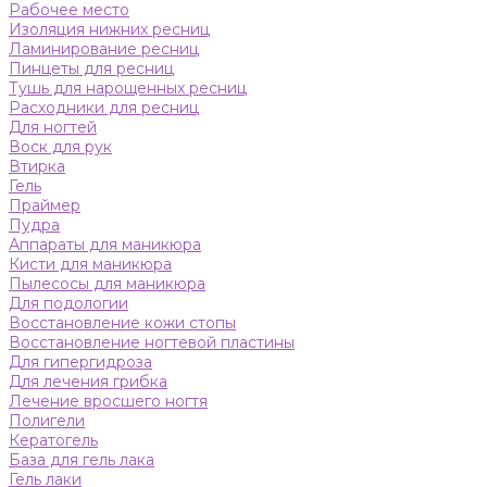
Рабочее место
Изоляция нижних ресниц
Ламинирование ресниц
Пинцеты для ресниц
Тушь для нарощенных ресниц
Расходники для ресниц
Для ногтей
Воск для рук
Втирка
Гель
Праймер
Пудра
Аппараты для маникюра
Кисти для маникюра
Пылесосы для маникюра
Для подологии
Восстановление кожи стопы
Восстановление ногтевой пластины
Для гипергидроза
Для лечения грибка
Лечение вросшего ногтя
Полигели
Кератогель
База для гель лака
Гель лаки