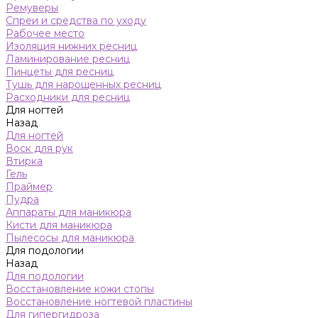
Ремуверы
Спреи и средства по уходу
Рабочее место
Изоляция нижних ресниц
Ламинирование ресниц
Пинцеты для ресниц
Тушь для нарощенных ресниц
Расходники для ресниц
Для ногтей
Назад
Для ногтей
Воск для рук
Втирка
Гель
Праймер
Пудра
Аппараты для маникюра
Кисти для маникюра
Пылесосы для маникюра
Для подологии
Назад
Для подологии
Восстановление кожи стопы
Восстановление ногтевой пластины
Для гипергидроза