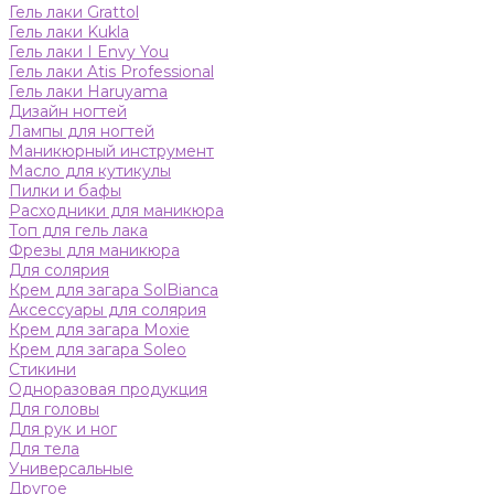
Гель лаки Grattol
Гель лаки Kukla
Гель лаки I Envy You
Гель лаки Atis Professional
Гель лаки Haruyama
Дизайн ногтей
Лампы для ногтей
Маникюрный инструмент
Масло для кутикулы
Пилки и бафы
Расходники для маникюра
Топ для гель лака
Фрезы для маникюра
Для солярия
Крем для загара SolBianca
Аксессуары для солярия
Крем для загара Moxie
Крем для загара Soleo
Стикини
Одноразовая продукция
Для головы
Для рук и ног
Для тела
Универсальные
Другое