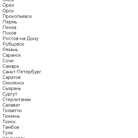
Орёл
Орск
Прокопьевск
Пермь
Пенза
Псков
Ростов-на-Дону
Рубцовск
Рязань
Саранск
Сочи
Самара
Санкт-Петербург
Саратов
Смоленск
Сызрань
Сургут
Стерлитамак
Салават
Тольятти
Тюмень
Томск
Тамбов
Тула