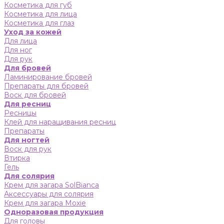
Косметика для губ
Косметика для лица
Косметика для глаз
Уход за кожей
Для лица
Для ног
Для рук
Для бровей
Ламинирование бровей
Препараты для бровей
Воск для бровей
Для ресниц
Ресницы
Клей для наращивания ресниц
Препараты
Для ногтей
Воск для рук
Втирка
Гель
Для солярия
Крем для загара SolBianca
Аксессуары для солярия
Крем для загара Moxie
Одноразовая продукция
Для головы