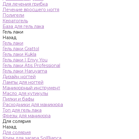
Для лечения грибка
Лечение вросшего ногтя
Полигели
Кератогель
База для гель лака
Гель лаки
Назад
Гель лаки
Гель лаки Grattol
Гель лаки Kukla
Гель лаки I Envy You
Гель лаки Atis Professional
Гель лаки Haruyama
Дизайн ногтей
Лампы для ногтей
Маникюрный инструмент
Масло для кутикулы
Пилки и бафы
Расходники для маникюра
Топ для гель лака
Фрезы для маникюра
Для солярия
Назад
Для солярия
Крем для загара SolBianca