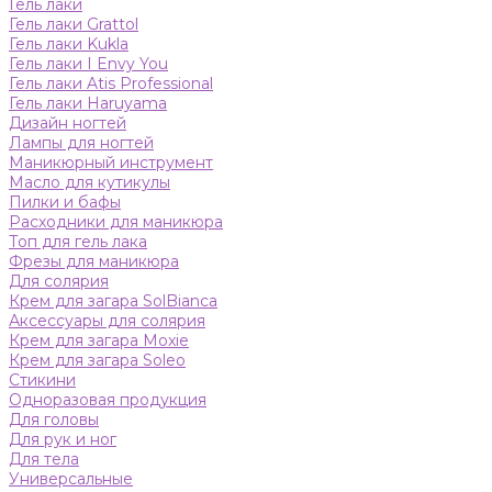
Гель лаки
Гель лаки Grattol
Гель лаки Kukla
Гель лаки I Envy You
Гель лаки Atis Professional
Гель лаки Haruyama
Дизайн ногтей
Лампы для ногтей
Маникюрный инструмент
Масло для кутикулы
Пилки и бафы
Расходники для маникюра
Топ для гель лака
Фрезы для маникюра
Для солярия
Крем для загара SolBianca
Аксессуары для солярия
Крем для загара Moxie
Крем для загара Soleo
Стикини
Одноразовая продукция
Для головы
Для рук и ног
Для тела
Универсальные