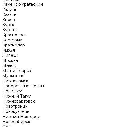
Каменск-Уральский
Калуга
Казань
Киров
Курск
Курган
Красноярск
Кострома
Краснодар
Кызыл
Липецк
Москва
Миасс
Магнитогорск
Мурманск
Нижнекамск
Набережные Челны
Норильск
Нижний Тагил
Нижневартовск
Новотроицк
Новокузнецк
Нижний Новгород
Новосибирск
Омск