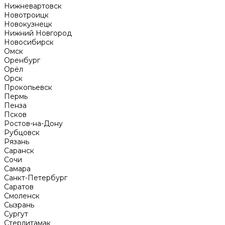
Нижневартовск
Новотроицк
Новокузнецк
Нижний Новгород
Новосибирск
Омск
Оренбург
Орёл
Орск
Прокопьевск
Пермь
Пенза
Псков
Ростов-на-Дону
Рубцовск
Рязань
Саранск
Сочи
Самара
Санкт-Петербург
Саратов
Смоленск
Сызрань
Сургут
Стерлитамак