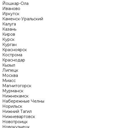
Йошкар-Ола
Иваново
Иркутск
Каменск-Уральский
Калуга
Казань
Киров
Курск
Курган
Красноярск
Кострома
Краснодар
Кызыл
Липецк
Москва
Миасс
Магнитогорск
Мурманск
Нижнекамск
Набережные Челны
Норильск
Нижний Тагил
Нижневартовск
Новотроицк
Новокузнецк