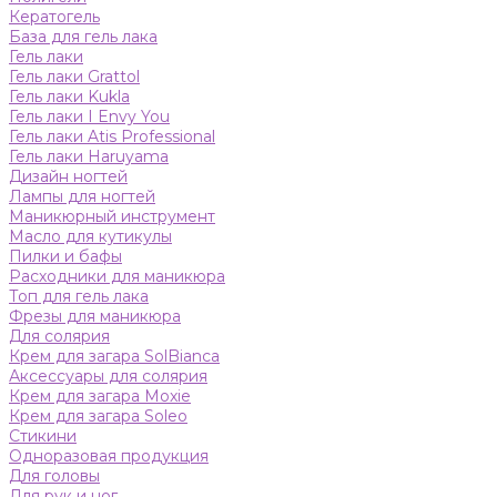
Кератогель
База для гель лака
Гель лаки
Гель лаки Grattol
Гель лаки Kukla
Гель лаки I Envy You
Гель лаки Atis Professional
Гель лаки Haruyama
Дизайн ногтей
Лампы для ногтей
Маникюрный инструмент
Масло для кутикулы
Пилки и бафы
Расходники для маникюра
Топ для гель лака
Фрезы для маникюра
Для солярия
Крем для загара SolBianca
Аксессуары для солярия
Крем для загара Moxie
Крем для загара Soleo
Стикини
Одноразовая продукция
Для головы
Для рук и ног