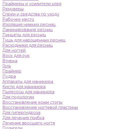
Праймеры и усилители клея
Ремуверы
Спреи и средства по уходу
Рабочее место
Изоляция нижних ресниц
Ламинирование ресниц
Пинцеты для ресниц
Тушь для нарощенных ресниц
Расходники для ресниц
Для ногтей
Воск для рук
Втирка
Гель
Праймер
Пудра
Аппараты для маникюра
Кисти для маникюра
Пылесосы для маникюра
Для подологии
Восстановление кожи стопы
Восстановление ногтевой пластины
Для гипергидроза
Для лечения грибка
Лечение вросшего ногтя
Полигели