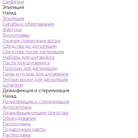
Салфетки
Эпиляция
Назад
Эпиляция
Скрабы и обертывания
Фартуки
Воскоплавы
Горячие пленочные воски
Средства до депиляции
Средства после депиляции
Наборы для шугаринга
Паста для шугаринга
Полоски для депиляции
Тальк и пудры для шугаринга
Теплые воски для депиляции
Шпатели
Дезинфекция и стерилизация
Назад
Дезинфекция и стерилизация
Антисептики
Дезинфицирующие средства
Оборудование
Распродажа
Подарочные карты
Распродажа