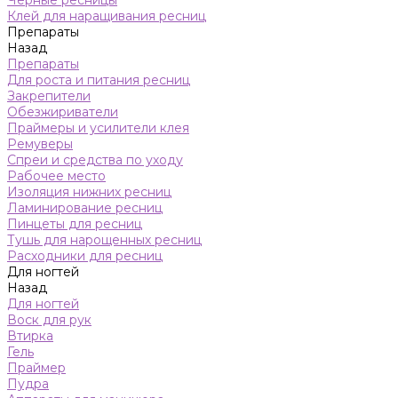
Черные ресницы
Клей для наращивания ресниц
Препараты
Назад
Препараты
Для роста и питания ресниц
Закрепители
Обезжириватели
Праймеры и усилители клея
Ремуверы
Спреи и средства по уходу
Рабочее место
Изоляция нижних ресниц
Ламинирование ресниц
Пинцеты для ресниц
Тушь для нарощенных ресниц
Расходники для ресниц
Для ногтей
Назад
Для ногтей
Воск для рук
Втирка
Гель
Праймер
Пудра