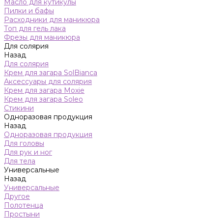
Масло для кутикулы
Пилки и бафы
Расходники для маникюра
Топ для гель лака
Фрезы для маникюра
Для солярия
Назад
Для солярия
Крем для загара SolBianca
Аксессуары для солярия
Крем для загара Moxie
Крем для загара Soleo
Стикини
Одноразовая продукция
Назад
Одноразовая продукция
Для головы
Для рук и ног
Для тела
Универсальные
Назад
Универсальные
Другое
Полотенца
Простыни