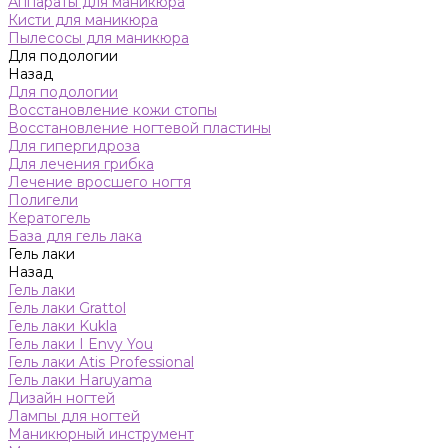
Аппараты для маникюра
Кисти для маникюра
Пылесосы для маникюра
Для подологии
Назад
Для подологии
Восстановление кожи стопы
Восстановление ногтевой пластины
Для гипергидроза
Для лечения грибка
Лечение вросшего ногтя
Полигели
Кератогель
База для гель лака
Гель лаки
Назад
Гель лаки
Гель лаки Grattol
Гель лаки Kukla
Гель лаки I Envy You
Гель лаки Atis Professional
Гель лаки Haruyama
Дизайн ногтей
Лампы для ногтей
Маникюрный инструмент