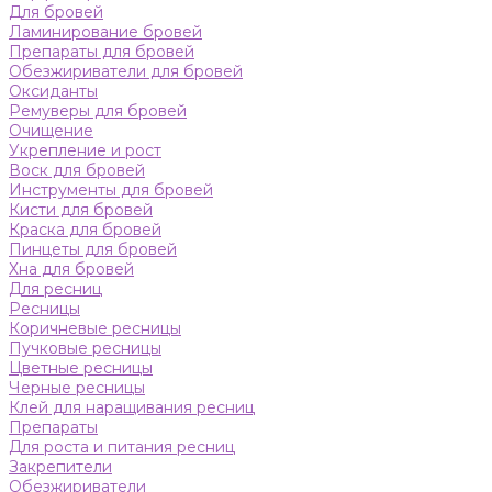
Для бровей
Ламинирование бровей
Препараты для бровей
Обезжириватели для бровей
Оксиданты
Ремуверы для бровей
Очищение
Укрепление и рост
Воск для бровей
Инструменты для бровей
Кисти для бровей
Краска для бровей
Пинцеты для бровей
Хна для бровей
Для ресниц
Ресницы
Коричневые ресницы
Пучковые ресницы
Цветные ресницы
Черные ресницы
Клей для наращивания ресниц
Препараты
Для роста и питания ресниц
Закрепители
Обезжириватели