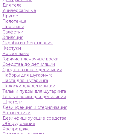
Для тела
Универсальные
Другое
Полотенца
Простыни
Салфетки
Эпиляция
Скрабы и обертывания
Фартуки
Воскоплавы
Горячие пленочные воски
Средства до депиляции
Средства после депиляции
Наборы для шугаринга
Паста для шугаринга
Полоски для депиляции
Тальк и пудры для шугаринга
Теплые воски для депиляции
Шпатели
Дезинфекция и стерилизация
Антисептики
Дезинфицирующие средства
Оборудование
Распродажа