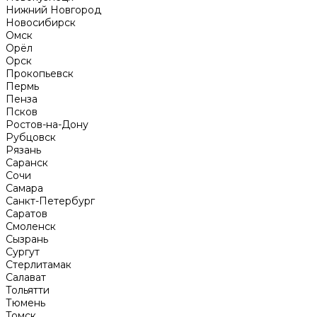
Нижний Новгород
Новосибирск
Омск
Орёл
Орск
Прокопьевск
Пермь
Пенза
Псков
Ростов-на-Дону
Рубцовск
Рязань
Саранск
Сочи
Самара
Санкт-Петербург
Саратов
Смоленск
Сызрань
Сургут
Стерлитамак
Салават
Тольятти
Тюмень
Томск