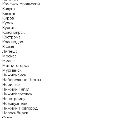
Каменск-Уральский
Калуга
Казань
Киров
Курск
Курган
Красноярск
Кострома
Краснодар
Кызыл
Липецк
Москва
Миасс
Магнитогорск
Мурманск
Нижнекамск
Набережные Челны
Норильск
Нижний Тагил
Нижневартовск
Новотроицк
Новокузнецк
Нижний Новгород
Новосибирск
Омск