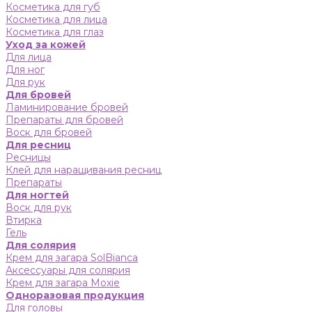
Косметика для губ
Косметика для лица
Косметика для глаз
Уход за кожей
Для лица
Для ног
Для рук
Для бровей
Ламинирование бровей
Препараты для бровей
Воск для бровей
Для ресниц
Ресницы
Клей для наращивания ресниц
Препараты
Для ногтей
Воск для рук
Втирка
Гель
Для солярия
Крем для загара SolBianca
Аксессуары для солярия
Крем для загара Moxie
Одноразовая продукция
Для головы