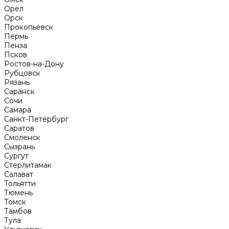
Орёл
Орск
Прокопьевск
Пермь
Пенза
Псков
Ростов-на-Дону
Рубцовск
Рязань
Саранск
Сочи
Самара
Санкт-Петербург
Саратов
Смоленск
Сызрань
Сургут
Стерлитамак
Салават
Тольятти
Тюмень
Томск
Тамбов
Тула