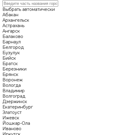
Выбрать автоматически
Абакан
Архангельск
Астрахань
Ангарск
Балаково
Барнаул
Белгород
Бузулук
Бийск
Братск
Березники
Брянск
Воронеж
Вологда
Владимир
Волгоград
Дзержинск
Екатеринбург
Златоуст
Ижевск
Йошкар-Ола
Иваново
Иркутск