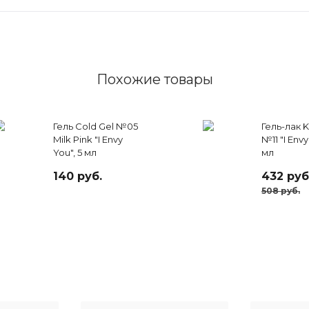
Похожие товары
Гель Cold Gel №05
Гель-лак Ki
Milk Pink "I Envy
№11 "I Envy
You", 5 мл
мл
140 руб.
432 руб
508 руб.