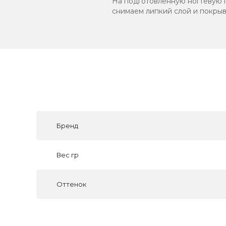
На подготовленную ногтевую п
снимаем липкий слой и покрыв
Бренд
Вес гр
Оттенок