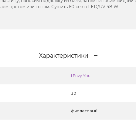
ластину, наносим подложку из базы, затем наносим жидкий
аем цветом или топом. Сушить 60 сек в LED/UV 48 W
Характеристики
I Envy You
30
фиолетовый