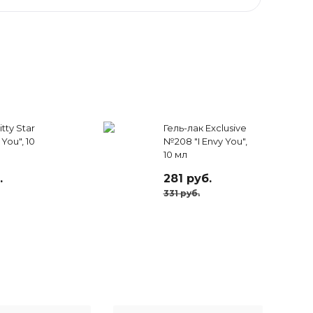
tty Star
Гель-лак Exclusive
 You", 10
№208 "I Envy You",
10 мл
.
281 руб.
331 руб.