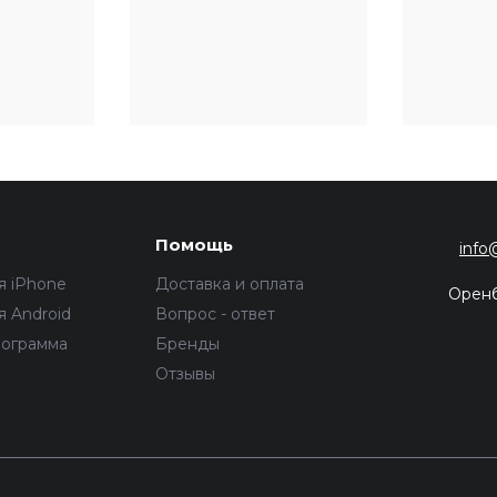
Помощь
info
я iPhone
Доставка и оплата
Орен
 Android
Вопрос - ответ
рограмма
Бренды
Отзывы