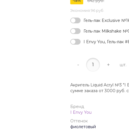
642 руб.
-15%
Экономия
96 руб.
Гель-лак Exclusive №16
Гель-лак Milkshake №03
I Envy You, Гель-лак #
-
+
шт.
Акригель Liquid Acryl №3 "I
сумме заказа от 3000 руб. 
Бренд
I Envy You
Оттенок
фиолетовый