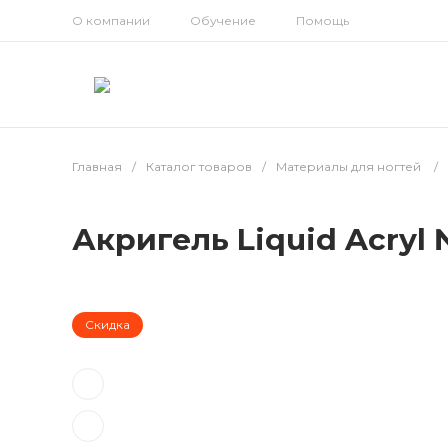
О компании
Обучение
Помощь
Главная
/
Каталог товаров
/
Материалы для ногтей
/
Акригель Liquid Acryl №
Скидка