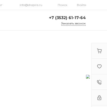
рг
info@shopiris.ru
Поиск
Войти
+7 (3532) 61-17-64
Заказать звонок
+7 (3532) 61-17-64
г. Оренбург, ул.
Кирова, д. 13, Гостиный
двор, 2 этаж
Ежедневно: с 10:00 до
21:00
info@shopiris.ru
+7 (3532) 61-17-61
Обучение в студии
красоты Iris
Ежедневно 10:00 - 21:00
info@iris56.ru
+7 (922) 841-83-98
info@shopiris.ru