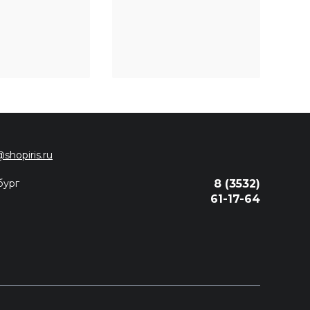
@shopiris.ru
бург
8 (3532)
61-17-64