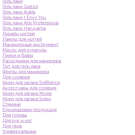
Гель лаки
Гель лаки Grattol
Гель лаки Kukla
Гель лаки I Envy You
Гель лаки Atis Professional
Гель лаки Haruyama
Дизайн ногтей
Лампы для ногтей
Маникюрный инструмент
Масло для кутикулы
Пилки и бафы
Расходники для маникюра
Топ для гель лака
Фрезы для маникюра
Для солярия
Крем для загара SolBianca
Аксессуары для солярия
Крем для загара Moxie
Крем для загара Soleo
Стикини
Одноразовая продукция
Для головы
Для рук и ног
Для тела
Универсальные