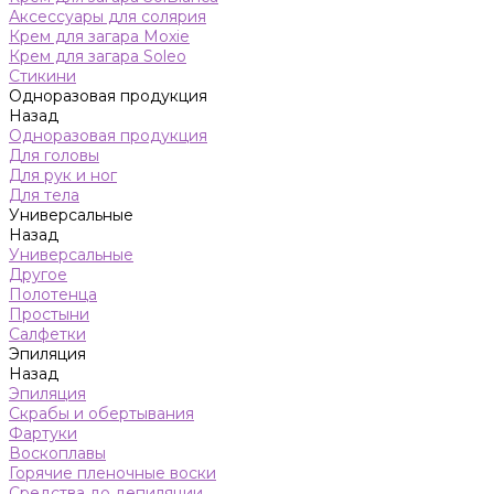
Аксессуары для солярия
Крем для загара Moxie
Крем для загара Soleo
Стикини
Одноразовая продукция
Назад
Одноразовая продукция
Для головы
Для рук и ног
Для тела
Универсальные
Назад
Универсальные
Другое
Полотенца
Простыни
Салфетки
Эпиляция
Назад
Эпиляция
Скрабы и обертывания
Фартуки
Воскоплавы
Горячие пленочные воски
Средства до депиляции