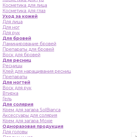
Косметика для лица
Косметика для глаз
Уход за кожей
Для лица
Для ног
Для рук
Для бровей
Ламинирование бровей
Препараты для бровей
Воск для бровей
Для ресниц
Ресницы
Клей для наращивания ресниц
Препараты
Для ногтей
Воск для рук
Втирка
Гель
Для солярия
Крем для загара SolBianca
Аксессуары для солярия
Крем для загара Moxie
Одноразовая продукция
Для головы