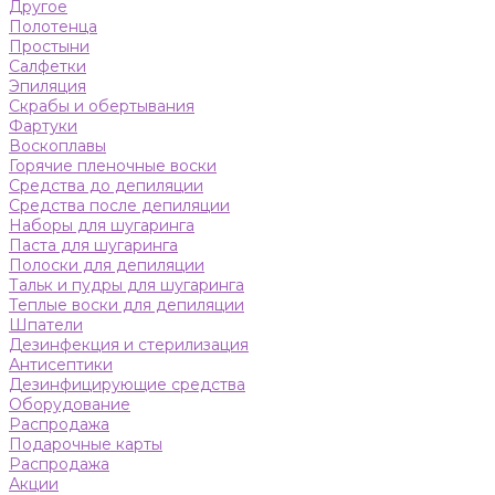
Другое
Полотенца
Простыни
Салфетки
Эпиляция
Скрабы и обертывания
Фартуки
Воскоплавы
Горячие пленочные воски
Средства до депиляции
Средства после депиляции
Наборы для шугаринга
Паста для шугаринга
Полоски для депиляции
Тальк и пудры для шугаринга
Теплые воски для депиляции
Шпатели
Дезинфекция и стерилизация
Антисептики
Дезинфицирующие средства
Оборудование
Распродажа
Подарочные карты
Распродажа
Акции