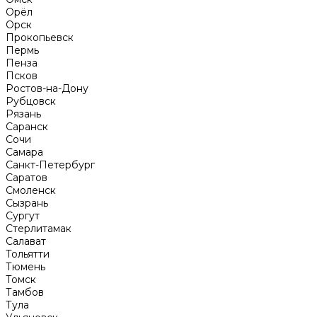
Орёл
Орск
Прокопьевск
Пермь
Пенза
Псков
Ростов-на-Дону
Рубцовск
Рязань
Саранск
Сочи
Самара
Санкт-Петербург
Саратов
Смоленск
Сызрань
Сургут
Стерлитамак
Салават
Тольятти
Тюмень
Томск
Тамбов
Тула