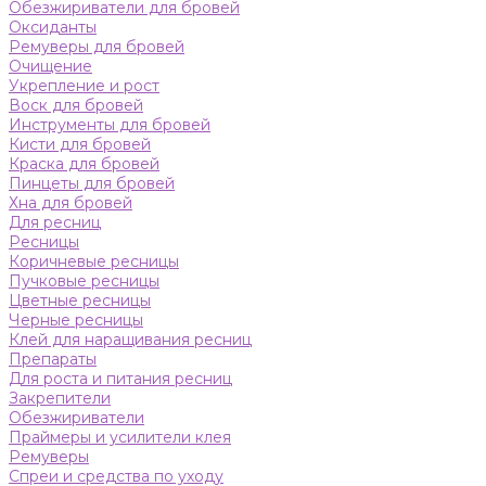
Обезжириватели для бровей
Оксиданты
Ремуверы для бровей
Очищение
Укрепление и рост
Воск для бровей
Инструменты для бровей
Кисти для бровей
Краска для бровей
Пинцеты для бровей
Хна для бровей
Для ресниц
Ресницы
Коричневые ресницы
Пучковые ресницы
Цветные ресницы
Черные ресницы
Клей для наращивания ресниц
Препараты
Для роста и питания ресниц
Закрепители
Обезжириватели
Праймеры и усилители клея
Ремуверы
Спреи и средства по уходу