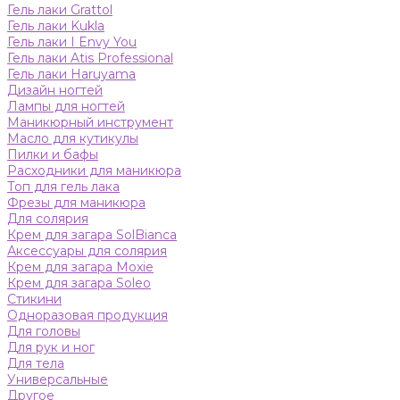
Гель лаки Grattol
Гель лаки Kukla
Гель лаки I Envy You
Гель лаки Atis Professional
Гель лаки Haruyama
Дизайн ногтей
Лампы для ногтей
Маникюрный инструмент
Масло для кутикулы
Пилки и бафы
Расходники для маникюра
Топ для гель лака
Фрезы для маникюра
Для солярия
Крем для загара SolBianca
Аксессуары для солярия
Крем для загара Moxie
Крем для загара Soleo
Стикини
Одноразовая продукция
Для головы
Для рук и ног
Для тела
Универсальные
Другое