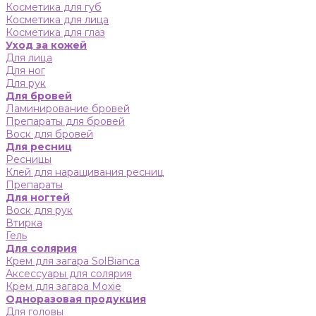
Косметика для губ
Косметика для лица
Косметика для глаз
Уход за кожей
Для лица
Для ног
Для рук
Для бровей
Ламинирование бровей
Препараты для бровей
Воск для бровей
Для ресниц
Ресницы
Клей для наращивания ресниц
Препараты
Для ногтей
Воск для рук
Втирка
Гель
Для солярия
Крем для загара SolBianca
Аксессуары для солярия
Крем для загара Moxie
Одноразовая продукция
Для головы