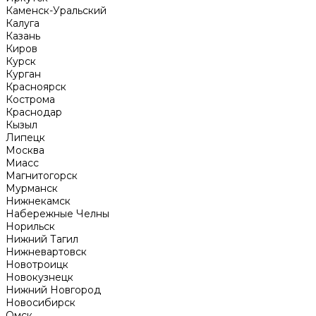
Каменск-Уральский
Калуга
Казань
Киров
Курск
Курган
Красноярск
Кострома
Краснодар
Кызыл
Липецк
Москва
Миасс
Магнитогорск
Мурманск
Нижнекамск
Набережные Челны
Норильск
Нижний Тагил
Нижневартовск
Новотроицк
Новокузнецк
Нижний Новгород
Новосибирск
Омск