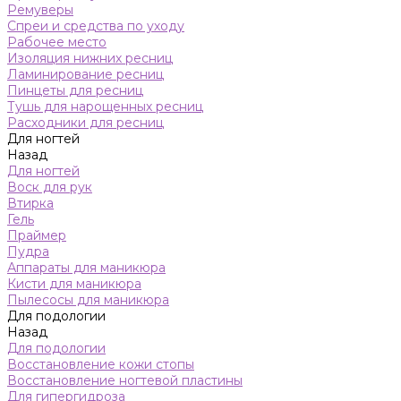
Ремуверы
Спреи и средства по уходу
Рабочее место
Изоляция нижних ресниц
Ламинирование ресниц
Пинцеты для ресниц
Тушь для нарощенных ресниц
Расходники для ресниц
Для ногтей
Назад
Для ногтей
Воск для рук
Втирка
Гель
Праймер
Пудра
Аппараты для маникюра
Кисти для маникюра
Пылесосы для маникюра
Для подологии
Назад
Для подологии
Восстановление кожи стопы
Восстановление ногтевой пластины
Для гипергидроза