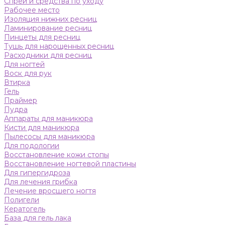
Спреи и средства по уходу
Рабочее место
Изоляция нижних ресниц
Ламинирование ресниц
Пинцеты для ресниц
Тушь для нарощенных ресниц
Расходники для ресниц
Для ногтей
Воск для рук
Втирка
Гель
Праймер
Пудра
Аппараты для маникюра
Кисти для маникюра
Пылесосы для маникюра
Для подологии
Восстановление кожи стопы
Восстановление ногтевой пластины
Для гипергидроза
Для лечения грибка
Лечение вросшего ногтя
Полигели
Кератогель
База для гель лака