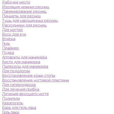
Рабочее место
Изоляция нижних ресниц
Ламинирование ресниц
Пинцеты для ресниц
Тушь для нарощенных ресниц
Расходники для ресниц
Для ногтей
Воск для рук
Втирка
Гель
Праймер
Пудра
Аппараты для маникюра
Кисти для маникюра
Пылесосы для маникюра
Для подологии
Восстановление кожи стопы
Восстановление ногтевой пластины
Для гипергидроза
Для лечения грибка
Лечение вросшего ногтя
Полигели
Кератогель
База для гель лака
Гель лаки