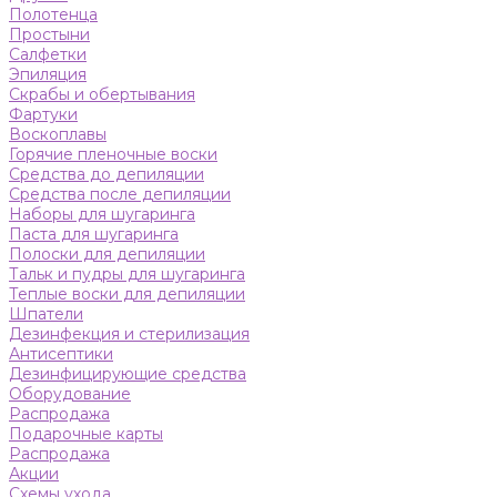
Полотенца
Простыни
Салфетки
Эпиляция
Скрабы и обертывания
Фартуки
Воскоплавы
Горячие пленочные воски
Средства до депиляции
Средства после депиляции
Наборы для шугаринга
Паста для шугаринга
Полоски для депиляции
Тальк и пудры для шугаринга
Теплые воски для депиляции
Шпатели
Дезинфекция и стерилизация
Антисептики
Дезинфицирующие средства
Оборудование
Распродажа
Подарочные карты
Распродажа
Акции
Схемы ухода