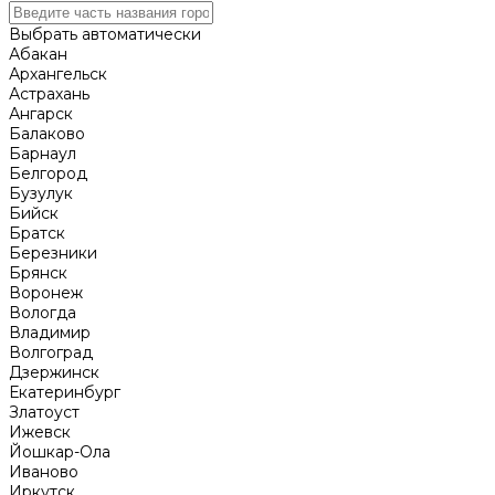
Выбрать автоматически
Абакан
Архангельск
Астрахань
Ангарск
Балаково
Барнаул
Белгород
Бузулук
Бийск
Братск
Березники
Брянск
Воронеж
Вологда
Владимир
Волгоград
Дзержинск
Екатеринбург
Златоуст
Ижевск
Йошкар-Ола
Иваново
Иркутск