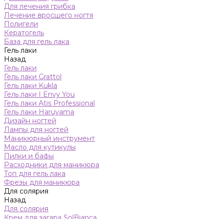
Для лечения грибка
Лечение вросшего ногтя
Полигели
Кератогель
База для гель лака
Гель лаки
Назад
Гель лаки
Гель лаки Grattol
Гель лаки Kukla
Гель лаки I Envy You
Гель лаки Atis Professional
Гель лаки Haruyama
Дизайн ногтей
Лампы для ногтей
Маникюрный инструмент
Масло для кутикулы
Пилки и бафы
Расходники для маникюра
Топ для гель лака
Фрезы для маникюра
Для солярия
Назад
Для солярия
Крем для загара SolBianca