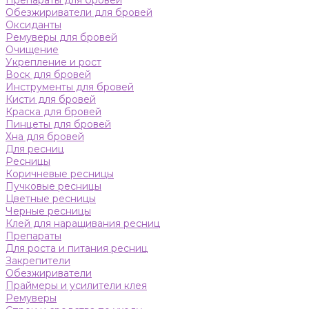
Препараты для бровей
Обезжириватели для бровей
Оксиданты
Ремуверы для бровей
Очищение
Укрепление и рост
Воск для бровей
Инструменты для бровей
Кисти для бровей
Краска для бровей
Пинцеты для бровей
Хна для бровей
Для ресниц
Ресницы
Коричневые ресницы
Пучковые ресницы
Цветные ресницы
Черные ресницы
Клей для наращивания ресниц
Препараты
Для роста и питания ресниц
Закрепители
Обезжириватели
Праймеры и усилители клея
Ремуверы