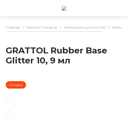
Главная
/
Каталог товаров
/
Материалы для ногтей
/
База для
GRATTOL Rubber Base
Glitter 10, 9 мл
Скидка