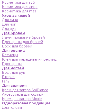
Косметика для губ
Косметика для лица
Косметика для глаз
Уход за кожей
Для лица
Для ног
Для рук
Для бровей
Ламинирование бровей
Препараты для бровей
Воск для бровей
Для ресниц
Ресницы
Клей для наращивания ресниц
Препараты
Для ногтей
Воск для рук
Втирка
Гель
Для солярия
Крем для загара SolBianca
Аксессуары для солярия
Крем для загара Moxie
Одноразовая продукция
Для головы