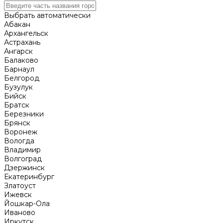
Выбрать автоматически
Абакан
Архангельск
Астрахань
Ангарск
Балаково
Барнаул
Белгород
Бузулук
Бийск
Братск
Березники
Брянск
Воронеж
Вологда
Владимир
Волгоград
Дзержинск
Екатеринбург
Златоуст
Ижевск
Йошкар-Ола
Иваново
Иркутск