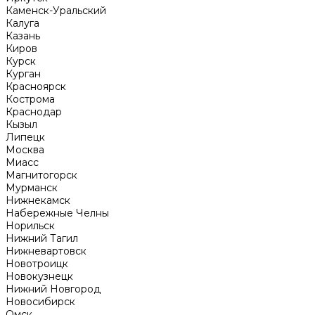
Каменск-Уральский
Калуга
Казань
Киров
Курск
Курган
Красноярск
Кострома
Краснодар
Кызыл
Липецк
Москва
Миасс
Магнитогорск
Мурманск
Нижнекамск
Набережные Челны
Норильск
Нижний Тагил
Нижневартовск
Новотроицк
Новокузнецк
Нижний Новгород
Новосибирск
Омск