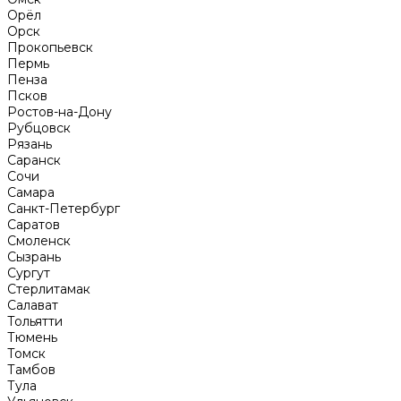
Орёл
Орск
Прокопьевск
Пермь
Пенза
Псков
Ростов-на-Дону
Рубцовск
Рязань
Саранск
Сочи
Самара
Санкт-Петербург
Саратов
Смоленск
Сызрань
Сургут
Стерлитамак
Салават
Тольятти
Тюмень
Томск
Тамбов
Тула