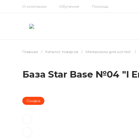
О компании
Обучение
Помощь
Главная
/
Каталог товаров
/
Материалы для ногтей
/
База Star Base №04 "I E
Скидка