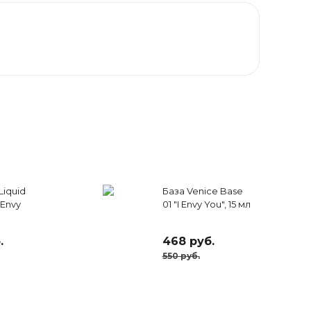
Liquid
База Venice Base
 Envy
01 "I Envy You", 15 мл
.
468 руб.
550 руб.