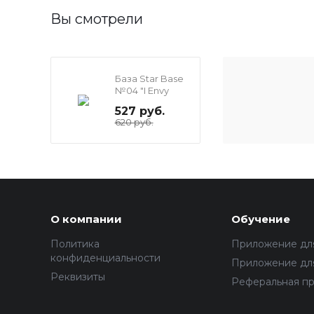
Вы смотрели
База Star Base
№04 "I Envy
You", 15 мл
527 руб.
620 руб.
О компании
Обучение
Политика
Приложение дл
конфиденциальности
Приложение для
Реквизиты
Реферальная п