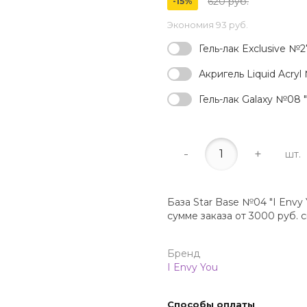
620 руб.
-15%
Экономия
93 руб.
Гель-лак Exclusive №27
Акригель Liquid Acryl 
Гель-лак Galaxy №08 "I
-
+
шт.
База Star Base №04 "I Envy 
сумме заказа от 3000 руб. 
Бренд
I Envy You
Способы оплаты