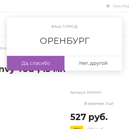
Оренбу
ВАШ ГОРОД
ОРЕНБУРГ
База для гель лака
Да, спасибо
Нет, другой
nvy You", 15 мл
Артикул:
ENVY40
В наличии: 5 шт
527 руб.