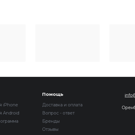
Помощь
info
я iPhone
Доставка и оплата
Орен
 Android
Вопрос - ответ
рограмма
Бренды
Отзывы