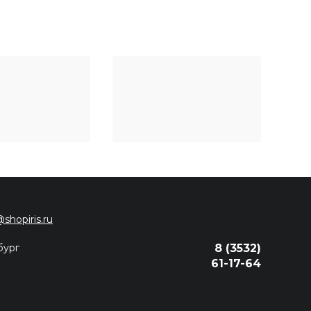
@shopiris.ru
бург
8 (3532)
61-17-64