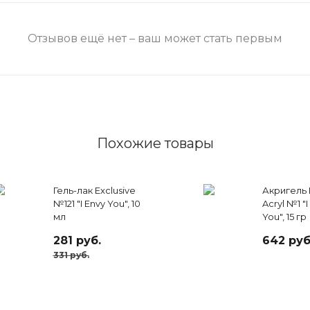
Отзывов ещё нет – ваш может стать первым
Похожие товары
Гель-лак Exclusive
Акригель 
№121 "I Envy You", 10
Acryl №1 "I
мл
You", 15 гр
281 руб.
642 руб
331 руб.