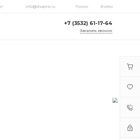
рг
info@shopiris.ru
Поиск
Войти
+7 (3532) 61-17-64
Заказать звонок
+7 (3532) 61-17-64
г. Оренбург, ул.
Кирова, д. 13, Гостиный
двор, 2 этаж
Ежедневно: с 10:00 до
21:00
info@shopiris.ru
+7 (3532) 61-17-61
Обучение в студии
красоты Iris
Ежедневно 10:00 - 21:00
info@iris56.ru
+7 (922) 841-83-98
info@shopiris.ru