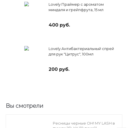
Lovely Праймер с ароматом
миндаля и грейпфрута, 15 мл
400 руб.
Lovely Антибактериальный спрей
для рук "Цитрус", 100мл
200 руб.
Вы смотрели
Ресницы черные OH! MY LASH в
пучках 2D-YY (12 линий)