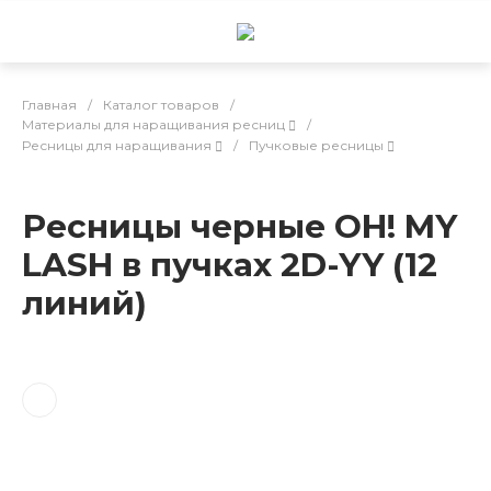
Главная
/
Каталог товаров
/
Материалы для наращивания ресниц
/
Ресницы для наращивания
/
Пучковые ресницы
Ресницы черные OH! MY
LASH в пучках 2D-YY (12
линий)