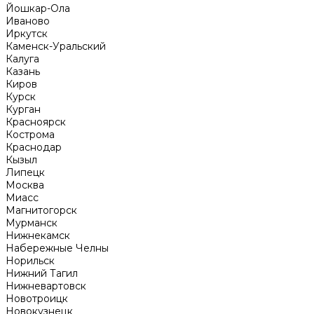
Йошкар-Ола
Иваново
Иркутск
Каменск-Уральский
Калуга
Казань
Киров
Курск
Курган
Красноярск
Кострома
Краснодар
Кызыл
Липецк
Москва
Миасс
Магнитогорск
Мурманск
Нижнекамск
Набережные Челны
Норильск
Нижний Тагил
Нижневартовск
Новотроицк
Новокузнецк