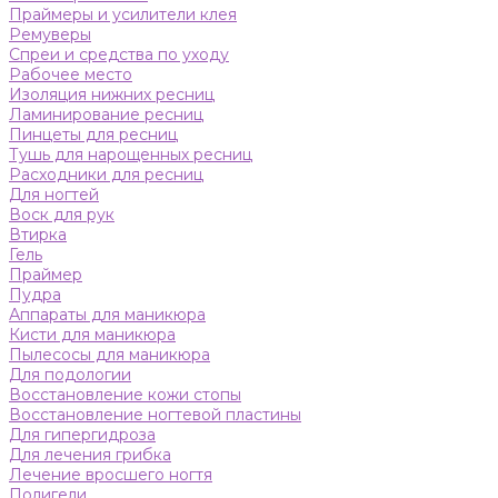
Праймеры и усилители клея
Ремуверы
Спреи и средства по уходу
Рабочее место
Изоляция нижних ресниц
Ламинирование ресниц
Пинцеты для ресниц
Тушь для нарощенных ресниц
Расходники для ресниц
Для ногтей
Воск для рук
Втирка
Гель
Праймер
Пудра
Аппараты для маникюра
Кисти для маникюра
Пылесосы для маникюра
Для подологии
Восстановление кожи стопы
Восстановление ногтевой пластины
Для гипергидроза
Для лечения грибка
Лечение вросшего ногтя
Полигели