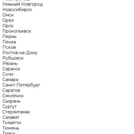
Нижний Новгород
Новосибирск
Омск
Орёл
Орск
Прокопьевск
Пермь
Пенза
Псков
Ростов-на-Дону
Рубцовск
Рязань
Саранск
Сочи
Самара
Санкт-Петербург
Саратов
Смоленск
Сызрань
Сургут
Стерлитамак
Салават
Тольятти
Тюмень
Томск