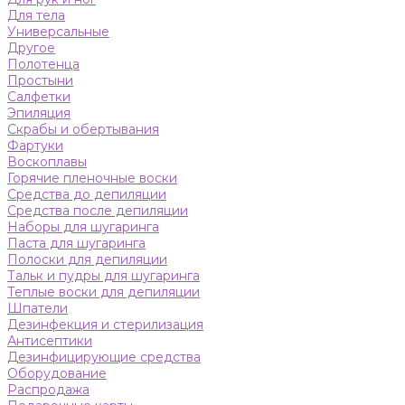
Для тела
Универсальные
Другое
Полотенца
Простыни
Салфетки
Эпиляция
Скрабы и обертывания
Фартуки
Воскоплавы
Горячие пленочные воски
Средства до депиляции
Средства после депиляции
Наборы для шугаринга
Паста для шугаринга
Полоски для депиляции
Тальк и пудры для шугаринга
Теплые воски для депиляции
Шпатели
Дезинфекция и стерилизация
Антисептики
Дезинфицирующие средства
Оборудование
Распродажа