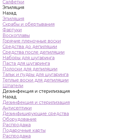
Салфетки
Эпиляция
Назад
Эпиляция
Скрабы и обертывания
Фартуки
Воскоплавы
Горячие пленочные воски
Средства до депиляции
Средства после депиляции
Наборы для шугаринга
Паста для шугаринга
Полоски для депиляции
Тальк и пудры для шугаринга
Теплые воски для депиляции
Шпатели
Дезинфекция и стерилизация
Назад
Дезинфекция и стерилизация
Антисептики
Дезинфицирующие средства
Оборудование
Распродажа
Подарочные карты
Распродажа