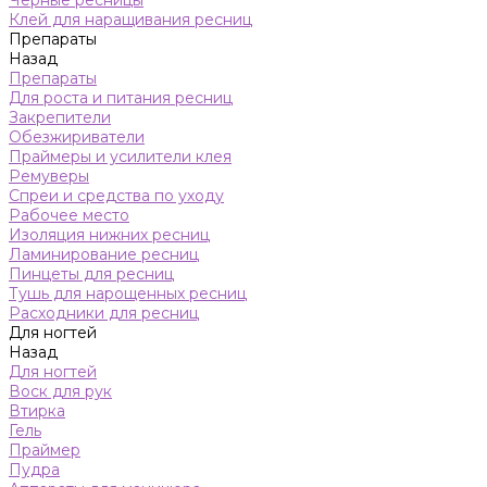
Черные ресницы
Клей для наращивания ресниц
Препараты
Назад
Препараты
Для роста и питания ресниц
Закрепители
Обезжириватели
Праймеры и усилители клея
Ремуверы
Спреи и средства по уходу
Рабочее место
Изоляция нижних ресниц
Ламинирование ресниц
Пинцеты для ресниц
Тушь для нарощенных ресниц
Расходники для ресниц
Для ногтей
Назад
Для ногтей
Воск для рук
Втирка
Гель
Праймер
Пудра