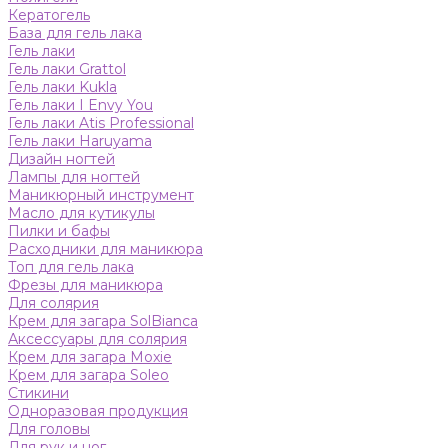
Кератогель
База для гель лака
Гель лаки
Гель лаки Grattol
Гель лаки Kukla
Гель лаки I Envy You
Гель лаки Atis Professional
Гель лаки Haruyama
Дизайн ногтей
Лампы для ногтей
Маникюрный инструмент
Масло для кутикулы
Пилки и бафы
Расходники для маникюра
Топ для гель лака
Фрезы для маникюра
Для солярия
Крем для загара SolBianca
Аксессуары для солярия
Крем для загара Moxie
Крем для загара Soleo
Стикини
Одноразовая продукция
Для головы
Для рук и ног