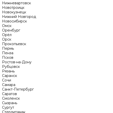
Нижневартовск
Новотроицк
Новокузнецк
Нижний Новгород
Новосибирск
Омск
Оренбург
Орёл
Орск
Прокопьевск
Пермь
Пенза
Псков
Ростов-на-Дону
Рубцовск
Рязань
Саранск
Сочи
Самара
Санкт-Петербург
Саратов
Смоленск
Сызрань
Сургут
Стерлитамак