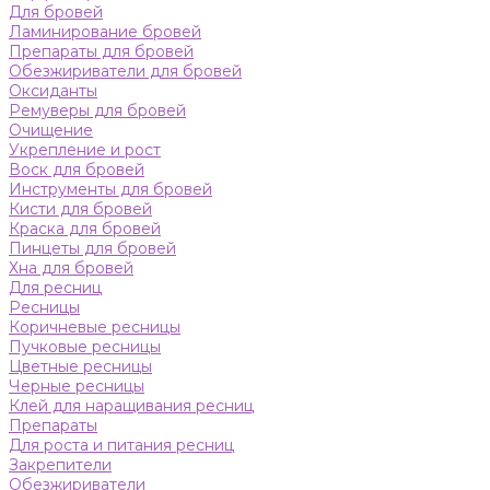
Для бровей
Ламинирование бровей
Препараты для бровей
Обезжириватели для бровей
Оксиданты
Ремуверы для бровей
Очищение
Укрепление и рост
Воск для бровей
Инструменты для бровей
Кисти для бровей
Краска для бровей
Пинцеты для бровей
Хна для бровей
Для ресниц
Ресницы
Коричневые ресницы
Пучковые ресницы
Цветные ресницы
Черные ресницы
Клей для наращивания ресниц
Препараты
Для роста и питания ресниц
Закрепители
Обезжириватели