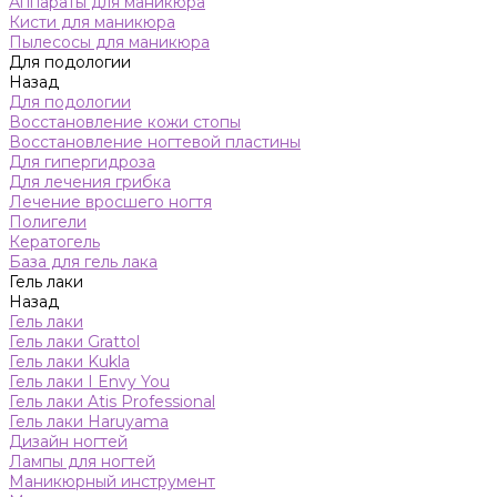
Аппараты для маникюра
Кисти для маникюра
Пылесосы для маникюра
Для подологии
Назад
Для подологии
Восстановление кожи стопы
Восстановление ногтевой пластины
Для гипергидроза
Для лечения грибка
Лечение вросшего ногтя
Полигели
Кератогель
База для гель лака
Гель лаки
Назад
Гель лаки
Гель лаки Grattol
Гель лаки Kukla
Гель лаки I Envy You
Гель лаки Atis Professional
Гель лаки Haruyama
Дизайн ногтей
Лампы для ногтей
Маникюрный инструмент