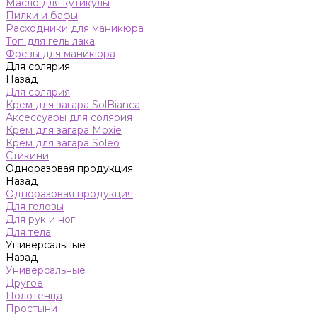
Масло для кутикулы
Пилки и бафы
Расходники для маникюра
Топ для гель лака
Фрезы для маникюра
Для солярия
Назад
Для солярия
Крем для загара SolBianca
Аксессуары для солярия
Крем для загара Moxie
Крем для загара Soleo
Стикини
Одноразовая продукция
Назад
Одноразовая продукция
Для головы
Для рук и ног
Для тела
Универсальные
Назад
Универсальные
Другое
Полотенца
Простыни