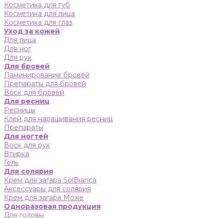
Косметика для губ
Косметика для лица
Косметика для глаз
Уход за кожей
Для лица
Для ног
Для рук
Для бровей
Ламинирование бровей
Препараты для бровей
Воск для бровей
Для ресниц
Ресницы
Клей для наращивания ресниц
Препараты
Для ногтей
Воск для рук
Втирка
Гель
Для солярия
Крем для загара SolBianca
Аксессуары для солярия
Крем для загара Moxie
Одноразовая продукция
Для головы