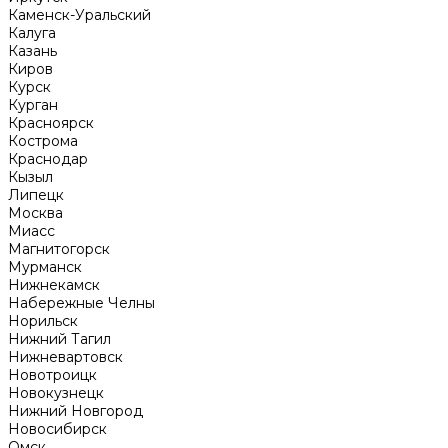
Каменск-Уральский
Калуга
Казань
Киров
Курск
Курган
Красноярск
Кострома
Краснодар
Кызыл
Липецк
Москва
Миасс
Магнитогорск
Мурманск
Нижнекамск
Набережные Челны
Норильск
Нижний Тагил
Нижневартовск
Новотроицк
Новокузнецк
Нижний Новгород
Новосибирск
Омск