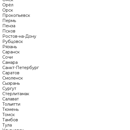
Орёл
Орск
Прокопьевск
Пермь
Пенза
Псков
Ростов-на-Дону
Рубцовск
Рязань
Саранск
Сочи
Самара
Санкт-Петербург
Саратов
Смоленск
Сызрань
Сургут
Стерлитамак
Салават
Тольятти
Тюмень
Томск
Тамбов
Тула