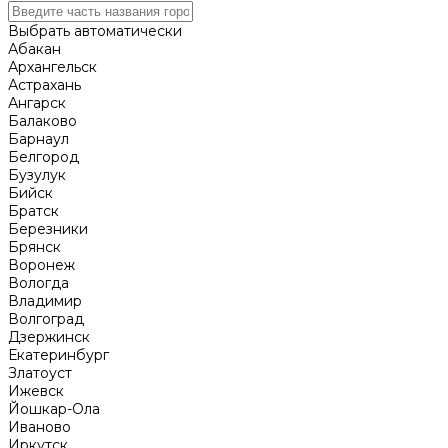
Выбрать автоматически
Абакан
Архангельск
Астрахань
Ангарск
Балаково
Барнаул
Белгород
Бузулук
Бийск
Братск
Березники
Брянск
Воронеж
Вологда
Владимир
Волгоград
Дзержинск
Екатеринбург
Златоуст
Ижевск
Йошкар-Ола
Иваново
Иркутск