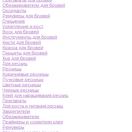
Препараты для бровей
Обезжириватели для бровей
Оксиданты
Ремуверы для бровей
Очищение
Укрепление и рост
Воск для бровей
Инструменты для бровей
Кисти для бровей
Краска для бровей
Пинцеты для бровей
Хна для бровей
Для ресниц
Ресницы
Коричневые ресницы
Пучковые ресницы
Цветные ресницы
Черные ресницы
Клей для наращивания ресниц
Препараты
Для роста и питания ресниц
Закрепители
Обезжириватели
Праймеры и усилители клея
Ремуверы