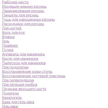
Рабочее место
Изоляция нижних ресниц
Ламинирование ресниц
Пинцеты для ресниц
Тушь для нарощенных ресниц
Расходники для ресниц
Для ногтей
Воск для рук
Втирка
Гель
Праймер
Пудра
Аппараты для маникюра
Кисти для маникюра
Пылесосы для маникюра
Для подологии
Восстановление кожи стопы
Восстановление ногтевой пластины
Для гипергидроза
Для лечения грибка
Лечение вросшего ногтя
Полигели
Кератогель
База для гель лака
Гель лаки