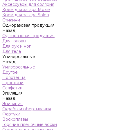
Аксессуары для солярия
Крем для загара Moxie
Крем для загара Soleo
Стикини
Одноразовая продукция
Назад
Одноразовая продукция
Для головы
Для рук и ног
Для тела
Универсальные
Назад
Универсальные
Другое
Полотенца
Простыни
Салфетки
Эпиляция
Назад
Эпиляция
Скрабы и обертывания
Фартуки
Воскоплавы
Горячие пленочные воски
Средства до депиляции