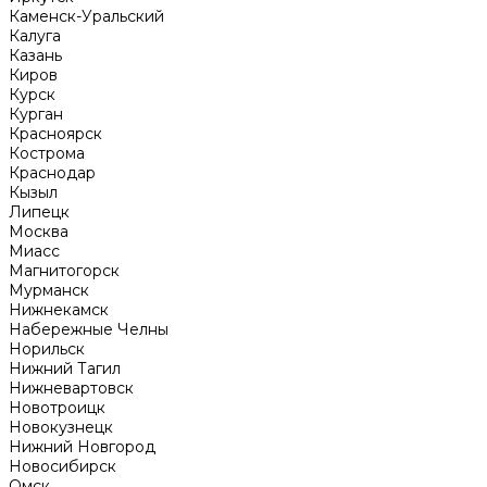
Каменск-Уральский
Калуга
Казань
Киров
Курск
Курган
Красноярск
Кострома
Краснодар
Кызыл
Липецк
Москва
Миасс
Магнитогорск
Мурманск
Нижнекамск
Набережные Челны
Норильск
Нижний Тагил
Нижневартовск
Новотроицк
Новокузнецк
Нижний Новгород
Новосибирск
Омск