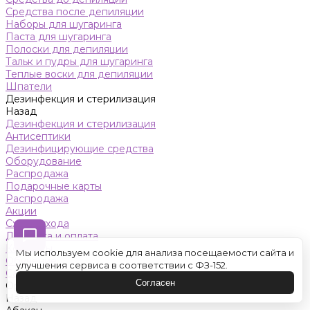
Средства после депиляции
Наборы для шугаринга
Паста для шугаринга
Полоски для депиляции
Тальк и пудры для шугаринга
Теплые воски для депиляции
Шпатели
Дезинфекция и стерилизация
Назад
Дезинфекция и стерилизация
Антисептики
Дезинфицирующие средства
Оборудование
Распродажа
Подарочные карты
Распродажа
Акции
Схемы ухода
Доставка и оплата
Контакты
Мы используем cookie для анализа посещаемости сайта и
Обучение
улучшения сервиса в соответствии с ФЗ-152.
Салон красоты
Согласен
Оренбург
Назад