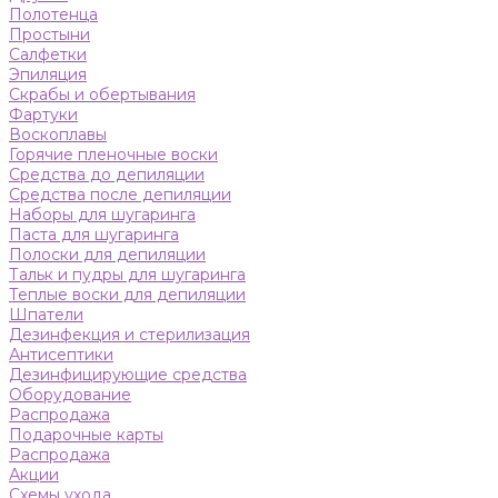
Полотенца
Простыни
Салфетки
Эпиляция
Скрабы и обертывания
Фартуки
Воскоплавы
Горячие пленочные воски
Средства до депиляции
Средства после депиляции
Наборы для шугаринга
Паста для шугаринга
Полоски для депиляции
Тальк и пудры для шугаринга
Теплые воски для депиляции
Шпатели
Дезинфекция и стерилизация
Антисептики
Дезинфицирующие средства
Оборудование
Распродажа
Подарочные карты
Распродажа
Акции
Схемы ухода