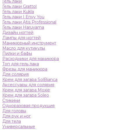
Гель лаки
Гель лаки Grattol
Гель лаки Kukla
Гель лаки I Envy You
Гель лаки Atis Professional
Гель лаки Haruyama
Дизайн ногтей
Лампы для ногтей
Маникюрный инструмент
Масло для кутикулы
Пилки и бафы
Расходники для маникюра
Топ для гель лака
Фрезы для маникюра
Для солярия
Крем для загара SolBianca
Аксессуары для солярия
Крем для загара Moxie
Крем для загара Soleo
Стикини
Одноразовая продукция
Для головы
Для рук и ног
Для тела
Универсальные