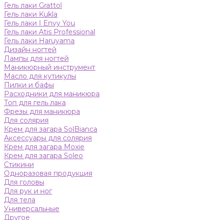
Гель лаки Grattol
Гель лаки Kukla
Гель лаки I Envy You
Гель лаки Atis Professional
Гель лаки Haruyama
Дизайн ногтей
Лампы для ногтей
Маникюрный инструмент
Масло для кутикулы
Пилки и бафы
Расходники для маникюра
Топ для гель лака
Фрезы для маникюра
Для солярия
Крем для загара SolBianca
Аксессуары для солярия
Крем для загара Moxie
Крем для загара Soleo
Стикини
Одноразовая продукция
Для головы
Для рук и ног
Для тела
Универсальные
Другое