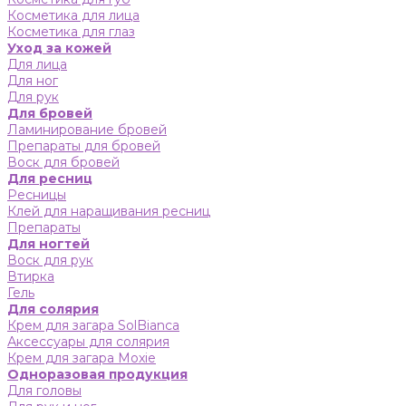
Косметика для лица
Косметика для глаз
Уход за кожей
Для лица
Для ног
Для рук
Для бровей
Ламинирование бровей
Препараты для бровей
Воск для бровей
Для ресниц
Ресницы
Клей для наращивания ресниц
Препараты
Для ногтей
Воск для рук
Втирка
Гель
Для солярия
Крем для загара SolBianca
Аксессуары для солярия
Крем для загара Moxie
Одноразовая продукция
Для головы