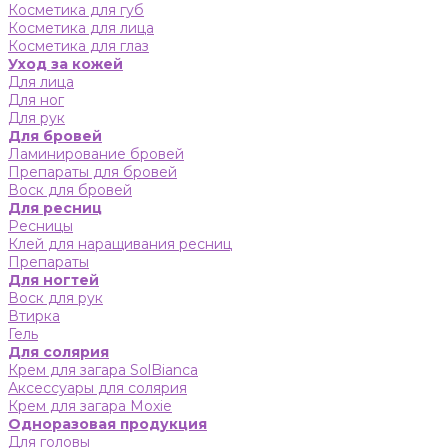
Косметика для губ
Косметика для лица
Косметика для глаз
Уход за кожей
Для лица
Для ног
Для рук
Для бровей
Ламинирование бровей
Препараты для бровей
Воск для бровей
Для ресниц
Ресницы
Клей для наращивания ресниц
Препараты
Для ногтей
Воск для рук
Втирка
Гель
Для солярия
Крем для загара SolBianca
Аксессуары для солярия
Крем для загара Moxie
Одноразовая продукция
Для головы