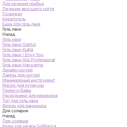
Для лечения грибка
Лечение вросшего ногтя
Полигели
Кератогель
База для гель лака
Гель лаки
Назад
Гель лаки
Гель лаки Grattol
Гель лаки Kukla
Гель лаки I Envy You
Гель лаки Atis Professional
Гель лаки Haruyama
Дизайн ногтей
Лампы для ногтей
Маникюрный инструмент
Масло для кутикулы
Пилки и бафы
Расходники для маникюра
Топ для гель лака
Фрезы для маникюра
Для солярия
Назад
Для солярия
Крем для загара SolBianca