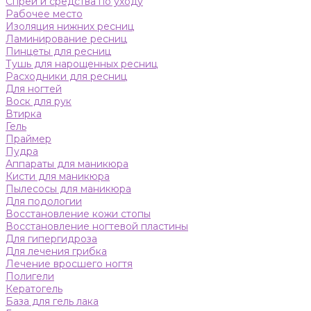
Спреи и средства по уходу
Рабочее место
Изоляция нижних ресниц
Ламинирование ресниц
Пинцеты для ресниц
Тушь для нарощенных ресниц
Расходники для ресниц
Для ногтей
Воск для рук
Втирка
Гель
Праймер
Пудра
Аппараты для маникюра
Кисти для маникюра
Пылесосы для маникюра
Для подологии
Восстановление кожи стопы
Восстановление ногтевой пластины
Для гипергидроза
Для лечения грибка
Лечение вросшего ногтя
Полигели
Кератогель
База для гель лака