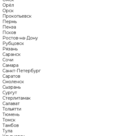
Орёл
Орск
Прокопьевск
Пермь
Пенза
Псков
Ростов-на-Дону
Рубцовск
Рязань
Саранск
Сочи
Самара
Санкт-Петербург
Саратов
Смоленск
Сызрань
Сургут
Стерлитамак
Салават
Тольятти
Тюмень
Томск
Тамбов
Тула