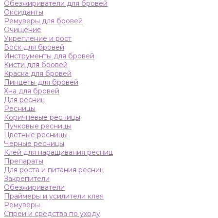
Обезжириватели для бровей
Оксиданты
Ремуверы для бровей
Очищение
Укрепление и рост
Воск для бровей
Инструменты для бровей
Кисти для бровей
Краска для бровей
Пинцеты для бровей
Хна для бровей
Для ресниц
Ресницы
Коричневые ресницы
Пучковые ресницы
Цветные ресницы
Черные ресницы
Клей для наращивания ресниц
Препараты
Для роста и питания ресниц
Закрепители
Обезжириватели
Праймеры и усилители клея
Ремуверы
Спреи и средства по уходу