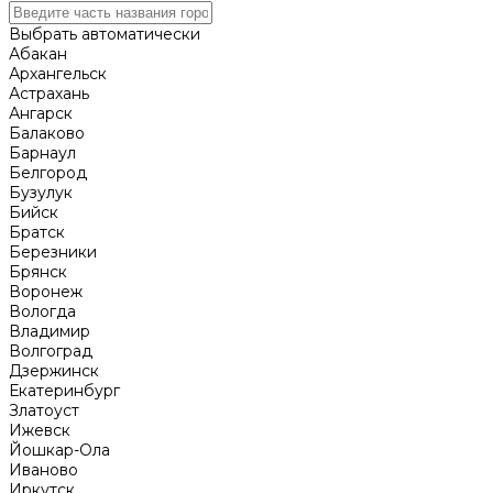
Выбрать автоматически
Абакан
Архангельск
Астрахань
Ангарск
Балаково
Барнаул
Белгород
Бузулук
Бийск
Братск
Березники
Брянск
Воронеж
Вологда
Владимир
Волгоград
Дзержинск
Екатеринбург
Златоуст
Ижевск
Йошкар-Ола
Иваново
Иркутск