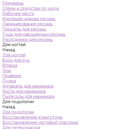
Ремуверы
Спреи и средства по уходу
Рабочее место
Изоляция нижних ресниц
Ламинирование ресниц
Пинцеты для ресниц
Тушь для нарощенных ресниц
Расходники для ресниц
Для ногтей
Назад
Для ногтей
Воск для рук
Втирка
Гель
Праймер
Пудра
Аппараты для маникюра
Кисти для маникюра
Пылесосы для маникюра
Для подологии
Назад
Для подологии
Восстановление кожи стопы
Восстановление ногтевой пластины
Для гипергидроза