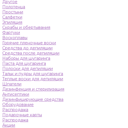
Другое
Полотенца
Простыни
Салфетки
Эпиляция
Скрабы и обертывания
Фартуки
Воскоплавы
Горячие пленочные воски
Средства до депиляции
Средства после депиляции
Наборы для шугаринга
Паста для шугаринга
Полоски для депиляции
Тальк и пудры для шугаринга
Теплые воски для депиляции
Шпатели
Дезинфекция и стерилизация
Антисептики
Дезинфицирующие средства
Оборудование
Распродажа
Подарочные карты
Распродажа
Акции