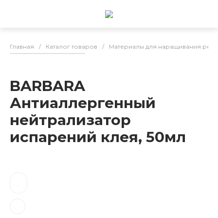
Главная
/
Каталог товаров
/
Материалы для наращивания рес
BARBARA
Антиаллергенный
нейтрализатор
испарений клея, 50мл