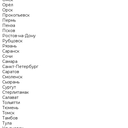
Орёл
Орск
Прокопьевск
Пермь
Пенза
Псков
Ростов-на-Дону
Рубцовск
Рязань
Саранск
Сочи
Самара
Санкт-Петербург
Саратов
Смоленск
Сызрань
Сургут
Стерлитамак
Салават
Тольятти
Тюмень
Томск
Тамбов
Тула