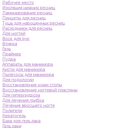
Рабочее место
Изоляция нижних ресниц
Ламинирование ресниц
Пинцеты для ресниц
Тушь для нарощенных ресниц
Расходники для ресниц
Для ногтей
Воск для рук
Втирка
Гель
Праймер
Пудра
Аппараты для маникюра
Кисти для маникюра
Пылесосы для маникюра
Для подологии
Восстановление кожи стопы
Восстановление ногтевой пластины
Для гипергидроза
Для лечения грибка
Лечение вросшего ногтя
Полигели
Кератогель
База для гель лака
Гель лаки