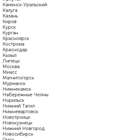
Каменск-Уральский
Калуга
Казань
Киров
Курск
Курган
Красноярск
Кострома
Краснодар
Кызыл
Липецк
Москва
Миасс
Магнитогорск
Мурманск
Нижнекамск
Набережные Челны
Норильск
Нижний Тагил
Нижневартовск
Новотроицк
Новокузнецк
Нижний Новгород
Новосибирск
Омск