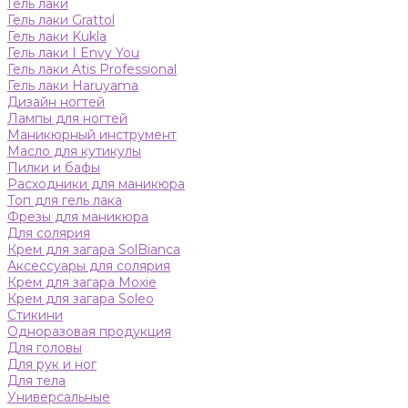
Гель лаки
Гель лаки Grattol
Гель лаки Kukla
Гель лаки I Envy You
Гель лаки Atis Professional
Гель лаки Haruyama
Дизайн ногтей
Лампы для ногтей
Маникюрный инструмент
Масло для кутикулы
Пилки и бафы
Расходники для маникюра
Топ для гель лака
Фрезы для маникюра
Для солярия
Крем для загара SolBianca
Аксессуары для солярия
Крем для загара Moxie
Крем для загара Soleo
Стикини
Одноразовая продукция
Для головы
Для рук и ног
Для тела
Универсальные