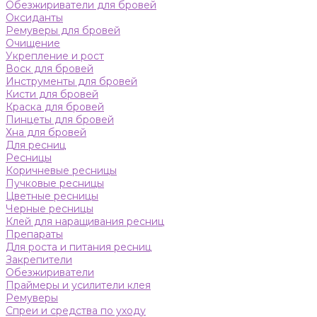
Обезжириватели для бровей
Оксиданты
Ремуверы для бровей
Очищение
Укрепление и рост
Воск для бровей
Инструменты для бровей
Кисти для бровей
Краска для бровей
Пинцеты для бровей
Хна для бровей
Для ресниц
Ресницы
Коричневые ресницы
Пучковые ресницы
Цветные ресницы
Черные ресницы
Клей для наращивания ресниц
Препараты
Для роста и питания ресниц
Закрепители
Обезжириватели
Праймеры и усилители клея
Ремуверы
Спреи и средства по уходу