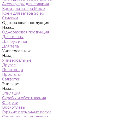
Аксессуары для солярия
Крем для загара Moxie
Крем для загара Soleo
Стикини
Одноразовая продукция
Назад
Одноразовая продукция
Для головы
Для рук и ног
Для тела
Универсальные
Назад
Универсальные
Другое
Полотенца
Простыни
Салфетки
Эпиляция
Назад
Эпиляция
Скрабы и обертывания
Фартуки
Воскоплавы
Горячие пленочные воски
Средства до депиляции