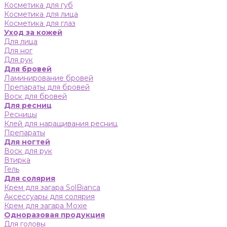
Косметика для губ
Косметика для лица
Косметика для глаз
Уход за кожей
Для лица
Для ног
Для рук
Для бровей
Ламинирование бровей
Препараты для бровей
Воск для бровей
Для ресниц
Ресницы
Клей для наращивания ресниц
Препараты
Для ногтей
Воск для рук
Втирка
Гель
Для солярия
Крем для загара SolBianca
Аксессуары для солярия
Крем для загара Moxie
Одноразовая продукция
Для головы