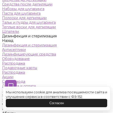
Средства после депиляции
Наборы для шугаринга
Паста для шугаринга
Полоски для депиляции
Тальк и пудры для шугаринга
Теплые воски для депиляции
Шпатели
Дезинфекция и стерилизация
Назад
Дезинфекция и стерилизация
Антисептики
Дезинфицирующие средства
Оборудование
Распродажа
Подарочные карты
Распродажа
Акции
Схемы ухода
Доставка и оплата
Контакты
Мы используем cookie для анализа посещаемости сайта и
Обучение
улучшения сервиса в соответствии с ФЗ-152.
Салон красоты
Согласен
Оренбург
Назад