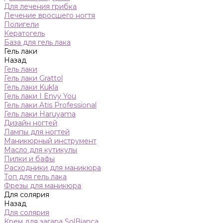
Для лечения грибка
Лечение вросшего ногтя
Полигели
Кератогель
База для гель лака
Гель лаки
Назад
Гель лаки
Гель лаки Grattol
Гель лаки Kukla
Гель лаки I Envy You
Гель лаки Atis Professional
Гель лаки Haruyama
Дизайн ногтей
Лампы для ногтей
Маникюрный инструмент
Масло для кутикулы
Пилки и бафы
Расходники для маникюра
Топ для гель лака
Фрезы для маникюра
Для солярия
Назад
Для солярия
Крем для загара SolBianca