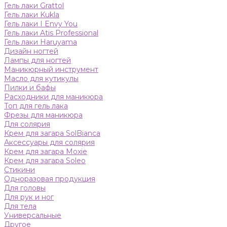
Гель лаки Grattol
Гель лаки Kukla
Гель лаки I Envy You
Гель лаки Atis Professional
Гель лаки Haruyama
Дизайн ногтей
Лампы для ногтей
Маникюрный инструмент
Масло для кутикулы
Пилки и бафы
Расходники для маникюра
Топ для гель лака
Фрезы для маникюра
Для солярия
Крем для загара SolBianca
Аксессуары для солярия
Крем для загара Moxie
Крем для загара Soleo
Стикини
Одноразовая продукция
Для головы
Для рук и ног
Для тела
Универсальные
Другое