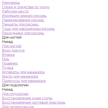
Ремуверы
Спреи и средства по уходу
Рабочее место
Изоляция нижних ресниц
Ламинирование ресниц
Пинцеты для ресниц
Тушь для нарощенных ресниц
Расходники для ресниц
Для ногтей
Назад
Для ногтей
Воск для рук
Втирка
Гель
Праймер
Пудра
Аппараты для маникюра
Кисти для маникюра
Пылесосы для маникюра
Для подологии
Назад
Для подологии
Восстановление кожи стопы
Восстановление ногтевой пластины
Для гипергидроза