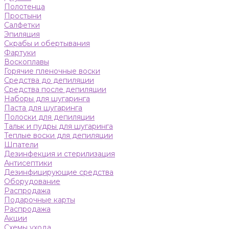
Полотенца
Простыни
Салфетки
Эпиляция
Скрабы и обертывания
Фартуки
Воскоплавы
Горячие пленочные воски
Средства до депиляции
Средства после депиляции
Наборы для шугаринга
Паста для шугаринга
Полоски для депиляции
Тальк и пудры для шугаринга
Теплые воски для депиляции
Шпатели
Дезинфекция и стерилизация
Антисептики
Дезинфицирующие средства
Оборудование
Распродажа
Подарочные карты
Распродажа
Акции
Схемы ухода