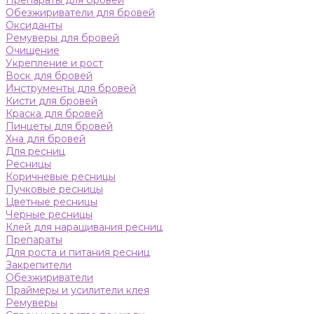
Препараты для бровей
Обезжириватели для бровей
Оксиданты
Ремуверы для бровей
Очищение
Укрепление и рост
Воск для бровей
Инструменты для бровей
Кисти для бровей
Краска для бровей
Пинцеты для бровей
Хна для бровей
Для ресниц
Ресницы
Коричневые ресницы
Пучковые ресницы
Цветные ресницы
Черные ресницы
Клей для наращивания ресниц
Препараты
Для роста и питания ресниц
Закрепители
Обезжириватели
Праймеры и усилители клея
Ремуверы