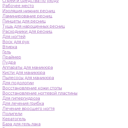
Спреи и средства по уходу
Рабочее место
Изоляция нижних ресниц
Ламинирование ресниц
Пинцеты для ресниц
Тушь для нарощенных ресниц
Расходники для ресниц
Для ногтей
Воск для рук
Втирка
Гель
Праймер
Пудра
Аппараты для маникюра
Кисти для маникюра
Пылесосы для маникюра
Для подологии
Восстановление кожи стопы
Восстановление ногтевой пластины
Для гипергидроза
Для лечения грибка
Лечение вросшего ногтя
Полигели
Кератогель
База для гель лака