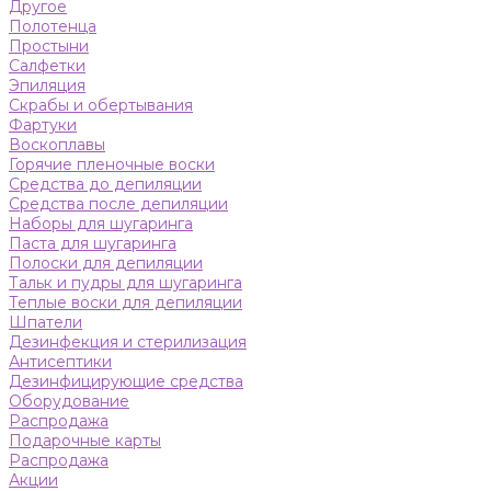
Другое
Полотенца
Простыни
Салфетки
Эпиляция
Скрабы и обертывания
Фартуки
Воскоплавы
Горячие пленочные воски
Средства до депиляции
Средства после депиляции
Наборы для шугаринга
Паста для шугаринга
Полоски для депиляции
Тальк и пудры для шугаринга
Теплые воски для депиляции
Шпатели
Дезинфекция и стерилизация
Антисептики
Дезинфицирующие средства
Оборудование
Распродажа
Подарочные карты
Распродажа
Акции