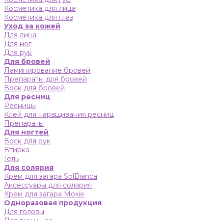
Косметика для лица
Косметика для глаз
Уход за кожей
Для лица
Для ног
Для рук
Для бровей
Ламинирование бровей
Препараты для бровей
Воск для бровей
Для ресниц
Ресницы
Клей для наращивания ресниц
Препараты
Для ногтей
Воск для рук
Втирка
Гель
Для солярия
Крем для загара SolBianca
Аксессуары для солярия
Крем для загара Moxie
Одноразовая продукция
Для головы