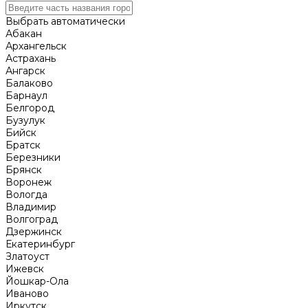
Выбрать автоматически
Абакан
Архангельск
Астрахань
Ангарск
Балаково
Барнаул
Белгород
Бузулук
Бийск
Братск
Березники
Брянск
Воронеж
Вологда
Владимир
Волгоград
Дзержинск
Екатеринбург
Златоуст
Ижевск
Йошкар-Ола
Иваново
Иркутск