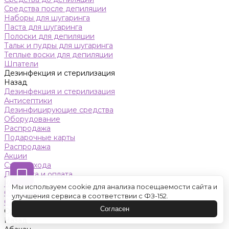
Средства после депиляции
Наборы для шугаринга
Паста для шугаринга
Полоски для депиляции
Тальк и пудры для шугаринга
Теплые воски для депиляции
Шпатели
Дезинфекция и стерилизация
Назад
Дезинфекция и стерилизация
Антисептики
Дезинфицирующие средства
Оборудование
Распродажа
Подарочные карты
Распродажа
Акции
Схемы ухода
Доставка и оплата
Контакты
Мы используем cookie для анализа посещаемости сайта и
Обучение
улучшения сервиса в соответствии с ФЗ-152.
Салон красоты
Согласен
Оренбург
Назад