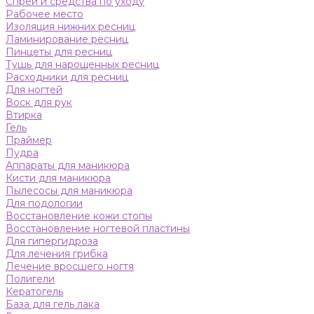
Спреи и средства по уходу
Рабочее место
Изоляция нижних ресниц
Ламинирование ресниц
Пинцеты для ресниц
Тушь для нарощенных ресниц
Расходники для ресниц
Для ногтей
Воск для рук
Втирка
Гель
Праймер
Пудра
Аппараты для маникюра
Кисти для маникюра
Пылесосы для маникюра
Для подологии
Восстановление кожи стопы
Восстановление ногтевой пластины
Для гипергидроза
Для лечения грибка
Лечение вросшего ногтя
Полигели
Кератогель
База для гель лака