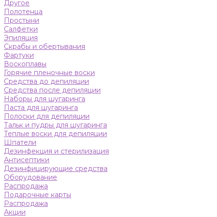
Другое
Полотенца
Простыни
Салфетки
Эпиляция
Скрабы и обертывания
Фартуки
Воскоплавы
Горячие пленочные воски
Средства до депиляции
Средства после депиляции
Наборы для шугаринга
Паста для шугаринга
Полоски для депиляции
Тальк и пудры для шугаринга
Теплые воски для депиляции
Шпатели
Дезинфекция и стерилизация
Антисептики
Дезинфицирующие средства
Оборудование
Распродажа
Подарочные карты
Распродажа
Акции