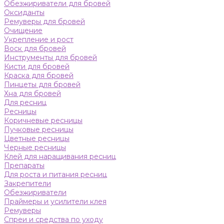
Обезжириватели для бровей
Оксиданты
Ремуверы для бровей
Очищение
Укрепление и рост
Воск для бровей
Инструменты для бровей
Кисти для бровей
Краска для бровей
Пинцеты для бровей
Хна для бровей
Для ресниц
Ресницы
Коричневые ресницы
Пучковые ресницы
Цветные ресницы
Черные ресницы
Клей для наращивания ресниц
Препараты
Для роста и питания ресниц
Закрепители
Обезжириватели
Праймеры и усилители клея
Ремуверы
Спреи и средства по уходу