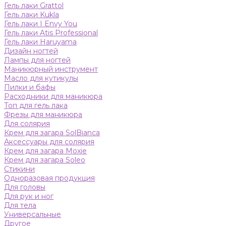
Гель лаки Grattol
Гель лаки Kukla
Гель лаки I Envy You
Гель лаки Atis Professional
Гель лаки Haruyama
Дизайн ногтей
Лампы для ногтей
Маникюрный инструмент
Масло для кутикулы
Пилки и бафы
Расходники для маникюра
Топ для гель лака
Фрезы для маникюра
Для солярия
Крем для загара SolBianca
Аксессуары для солярия
Крем для загара Moxie
Крем для загара Soleo
Стикини
Одноразовая продукция
Для головы
Для рук и ног
Для тела
Универсальные
Другое