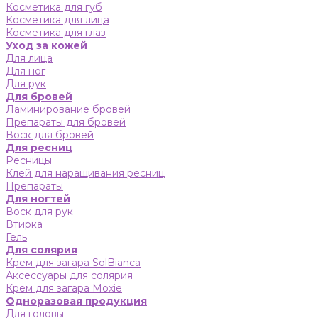
Косметика для губ
Косметика для лица
Косметика для глаз
Уход за кожей
Для лица
Для ног
Для рук
Для бровей
Ламинирование бровей
Препараты для бровей
Воск для бровей
Для ресниц
Ресницы
Клей для наращивания ресниц
Препараты
Для ногтей
Воск для рук
Втирка
Гель
Для солярия
Крем для загара SolBianca
Аксессуары для солярия
Крем для загара Moxie
Одноразовая продукция
Для головы