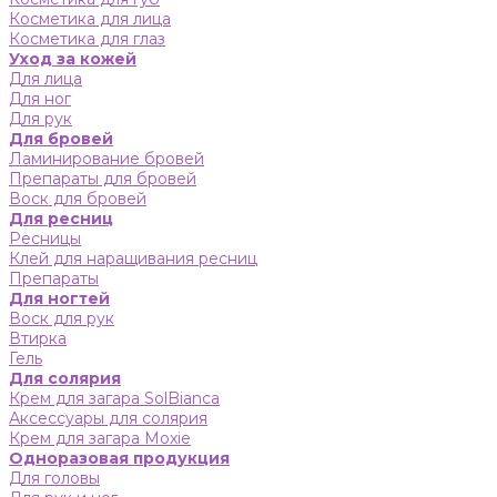
Косметика для лица
Косметика для глаз
Уход за кожей
Для лица
Для ног
Для рук
Для бровей
Ламинирование бровей
Препараты для бровей
Воск для бровей
Для ресниц
Ресницы
Клей для наращивания ресниц
Препараты
Для ногтей
Воск для рук
Втирка
Гель
Для солярия
Крем для загара SolBianca
Аксессуары для солярия
Крем для загара Moxie
Одноразовая продукция
Для головы