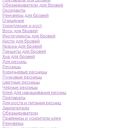
Препараты для бровей
Обезжириватели для бровей
Оксиданты
Ремуверы для бровей
Очищение
Укрепление и рост
Воск для бровей
Инструменты для бровей
Кисти для бровей
Краска для бровей
Пинцеты для бровей
Хна для бровей
Для ресниц
Ресницы
Коричневые ресницы
Пучковые ресницы
Цветные ресницы
Черные ресницы
Клей для наращивания ресниц
Препараты
Для роста и питания ресниц
Закрепители
Обезжириватели
Праймеры и усилители клея
Ремуверы