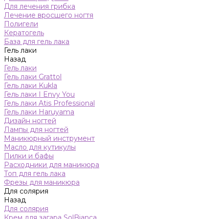
Для лечения грибка
Лечение вросшего ногтя
Полигели
Кератогель
База для гель лака
Гель лаки
Назад
Гель лаки
Гель лаки Grattol
Гель лаки Kukla
Гель лаки I Envy You
Гель лаки Atis Professional
Гель лаки Haruyama
Дизайн ногтей
Лампы для ногтей
Маникюрный инструмент
Масло для кутикулы
Пилки и бафы
Расходники для маникюра
Топ для гель лака
Фрезы для маникюра
Для солярия
Назад
Для солярия
Крем для загара SolBianca