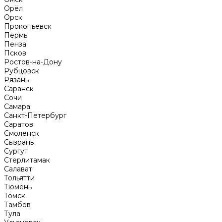
Орёл
Орск
Прокопьевск
Пермь
Пенза
Псков
Ростов-на-Дону
Рубцовск
Рязань
Саранск
Сочи
Самара
Санкт-Петербург
Саратов
Смоленск
Сызрань
Сургут
Стерлитамак
Салават
Тольятти
Тюмень
Томск
Тамбов
Тула