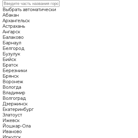
Выбрать автоматически
Абакан
Архангельск
Астрахань
Ангарск
Балаково
Барнаул
Белгород
Бузулук
Бийск
Братск
Березники
Брянск
Воронеж
Вологда
Владимир
Волгоград
Дзержинск
Екатеринбург
Златоуст
Ижевск
Йошкар-Ола
Иваново
Иркутск