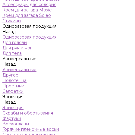
Аксессуары для солярия
Крем для загара Moxie
Крем для загара Soleo
Стикини
Одноразовая продукция
Назад
Одноразовая продукция
Для головы
Для рук и ног
Для тела
Универсальные
Назад
Универсальные
Другое
Полотенца
Простыни
Салфетки
Эпиляция
Назад
Эпиляция
Скрабы и обертывания
Фартуки
Воскоплавы
Горячие пленочные воски
Средства до депиляции