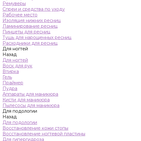
Ремуверы
Спреи и средства по уходу
Рабочее место
Изоляция нижних ресниц
Ламинирование ресниц
Пинцеты для ресниц
Тушь для нарощенных ресниц
Расходники для ресниц
Для ногтей
Назад
Для ногтей
Воск для рук
Втирка
Гель
Праймер
Пудра
Аппараты для маникюра
Кисти для маникюра
Пылесосы для маникюра
Для подологии
Назад
Для подологии
Восстановление кожи стопы
Восстановление ногтевой пластины
Для гипергидроза