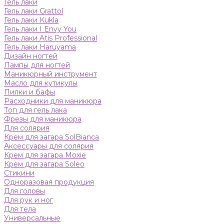
Гель лаки
Гель лаки Grattol
Гель лаки Kukla
Гель лаки I Envy You
Гель лаки Atis Professional
Гель лаки Haruyama
Дизайн ногтей
Лампы для ногтей
Маникюрный инструмент
Масло для кутикулы
Пилки и бафы
Расходники для маникюра
Топ для гель лака
Фрезы для маникюра
Для солярия
Крем для загара SolBianca
Аксессуары для солярия
Крем для загара Moxie
Крем для загара Soleo
Стикини
Одноразовая продукция
Для головы
Для рук и ног
Для тела
Универсальные