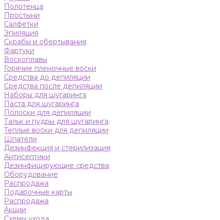
Полотенца
Простыни
Салфетки
Эпиляция
Скрабы и обертывания
Фартуки
Воскоплавы
Горячие пленочные воски
Средства до депиляции
Средства после депиляции
Наборы для шугаринга
Паста для шугаринга
Полоски для депиляции
Тальк и пудры для шугаринга
Теплые воски для депиляции
Шпатели
Дезинфекция и стерилизация
Антисептики
Дезинфицирующие средства
Оборудование
Распродажа
Подарочные карты
Распродажа
Акции
Схемы ухода