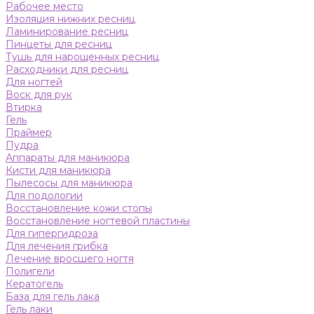
Рабочее место
Изоляция нижних ресниц
Ламинирование ресниц
Пинцеты для ресниц
Тушь для нарощенных ресниц
Расходники для ресниц
Для ногтей
Воск для рук
Втирка
Гель
Праймер
Пудра
Аппараты для маникюра
Кисти для маникюра
Пылесосы для маникюра
Для подологии
Восстановление кожи стопы
Восстановление ногтевой пластины
Для гипергидроза
Для лечения грибка
Лечение вросшего ногтя
Полигели
Кератогель
База для гель лака
Гель лаки