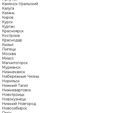
Каменск-Уральский
Калуга
Казань
Киров
Курск
Курган
Красноярск
Кострома
Краснодар
Кызыл
Липецк
Москва
Миасс
Магнитогорск
Мурманск
Нижнекамск
Набережные Челны
Норильск
Нижний Тагил
Нижневартовск
Новотроицк
Новокузнецк
Нижний Новгород
Новосибирск
Омск