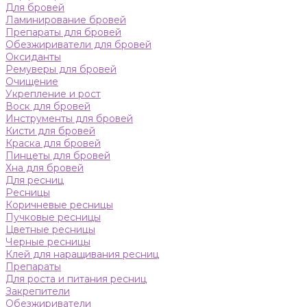
Для бровей
Ламинирование бровей
Препараты для бровей
Обезжириватели для бровей
Оксиданты
Ремуверы для бровей
Очищение
Укрепление и рост
Воск для бровей
Инструменты для бровей
Кисти для бровей
Краска для бровей
Пинцеты для бровей
Хна для бровей
Для ресниц
Ресницы
Коричневые ресницы
Пучковые ресницы
Цветные ресницы
Черные ресницы
Клей для наращивания ресниц
Препараты
Для роста и питания ресниц
Закрепители
Обезжириватели