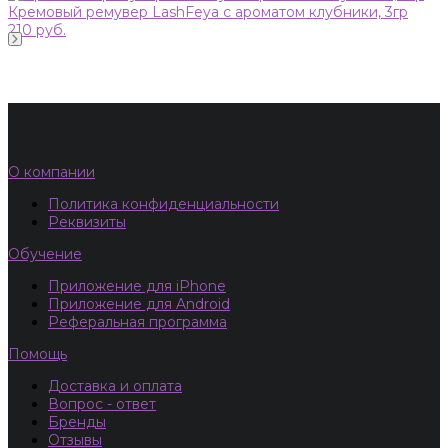
Кремовый ремувер LashFeya с ароматом клубники, 3гр
210 руб.
О компании
Политика конфиденциальности
Реквизиты
Обучение
Приложение для iPhone
Приложение для Android
Реферальная программа
Помощь
Доставка и оплата
Вопрос - ответ
Бренды
Отзывы