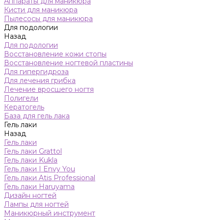
Аппараты для маникюра
Кисти для маникюра
Пылесосы для маникюра
Для подологии
Назад
Для подологии
Восстановление кожи стопы
Восстановление ногтевой пластины
Для гипергидроза
Для лечения грибка
Лечение вросшего ногтя
Полигели
Кератогель
База для гель лака
Гель лаки
Назад
Гель лаки
Гель лаки Grattol
Гель лаки Kukla
Гель лаки I Envy You
Гель лаки Atis Professional
Гель лаки Haruyama
Дизайн ногтей
Лампы для ногтей
Маникюрный инструмент