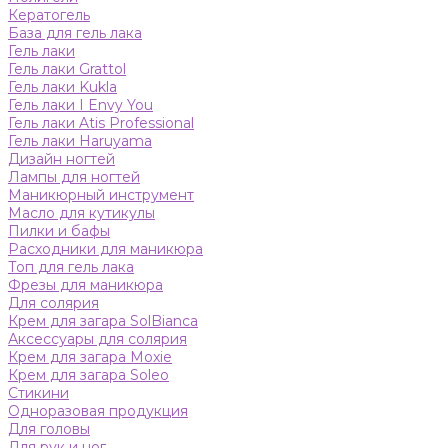
Кератогель
База для гель лака
Гель лаки
Гель лаки Grattol
Гель лаки Kukla
Гель лаки I Envy You
Гель лаки Atis Professional
Гель лаки Haruyama
Дизайн ногтей
Лампы для ногтей
Маникюрный инструмент
Масло для кутикулы
Пилки и бафы
Расходники для маникюра
Топ для гель лака
Фрезы для маникюра
Для солярия
Крем для загара SolBianca
Аксессуары для солярия
Крем для загара Moxie
Крем для загара Soleo
Стикини
Одноразовая продукция
Для головы
Для рук и ног