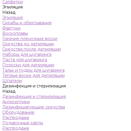
Салфетки
Эпиляция
Назад
Эпиляция
Скрабы и обертывания
Фартуки
Воскоплавы
Горячие пленочные воски
Средства до депиляции
Средства после депиляции
Наборы для шугаринга
Паста для шугаринга
Полоски для депиляции
Тальк и пудры для шугаринга
Теплые воски для депиляции
Шпатели
Дезинфекция и стерилизация
Назад
Дезинфекция и стерилизация
Антисептики
Дезинфицирующие средства
Оборудование
Распродажа
Подарочные карты
Распродажа