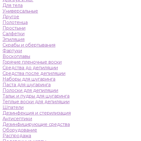
Для тела
Универсальные
Другое
Полотенца
Простыни
Салфетки
Эпиляция
Скрабы и обертывания
Фартуки
Воскоплавы
Горячие пленочные воски
Средства до депиляции
Средства после депиляции
Наборы для шугаринга
Паста для шугаринга
Полоски для депиляции
Тальк и пудры для шугаринга
Теплые воски для депиляции
Шпатели
Дезинфекция и стерилизация
Антисептики
Дезинфицирующие средства
Оборудование
Распродажа