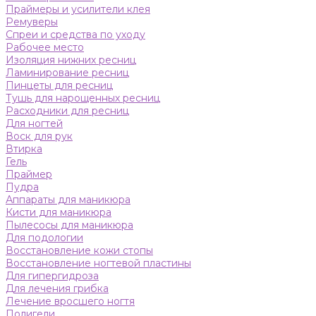
Праймеры и усилители клея
Ремуверы
Спреи и средства по уходу
Рабочее место
Изоляция нижних ресниц
Ламинирование ресниц
Пинцеты для ресниц
Тушь для нарощенных ресниц
Расходники для ресниц
Для ногтей
Воск для рук
Втирка
Гель
Праймер
Пудра
Аппараты для маникюра
Кисти для маникюра
Пылесосы для маникюра
Для подологии
Восстановление кожи стопы
Восстановление ногтевой пластины
Для гипергидроза
Для лечения грибка
Лечение вросшего ногтя
Полигели