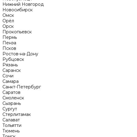
Нижний Новгород
Новосибирск
Омск
Орёл
Орск
Прокопьевск
Пермь
Пенза
Псков
Ростов-на-Дону
Рубцовск
Рязань
Саранск
Сочи
Самара
Санкт-Петербург
Саратов
Смоленск
Сызрань
Сургут
Стерлитамак
Салават
Тольятти
Тюмень
Томск