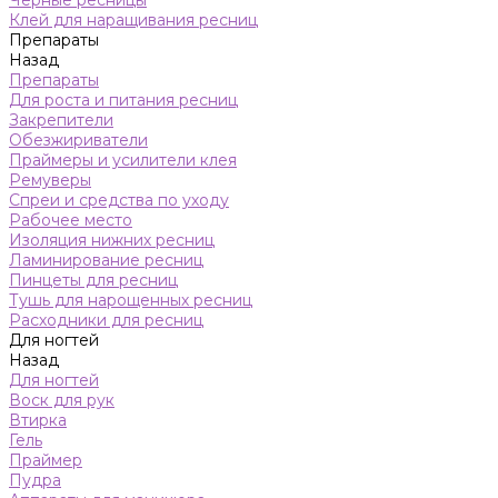
Черные ресницы
Клей для наращивания ресниц
Препараты
Назад
Препараты
Для роста и питания ресниц
Закрепители
Обезжириватели
Праймеры и усилители клея
Ремуверы
Спреи и средства по уходу
Рабочее место
Изоляция нижних ресниц
Ламинирование ресниц
Пинцеты для ресниц
Тушь для нарощенных ресниц
Расходники для ресниц
Для ногтей
Назад
Для ногтей
Воск для рук
Втирка
Гель
Праймер
Пудра