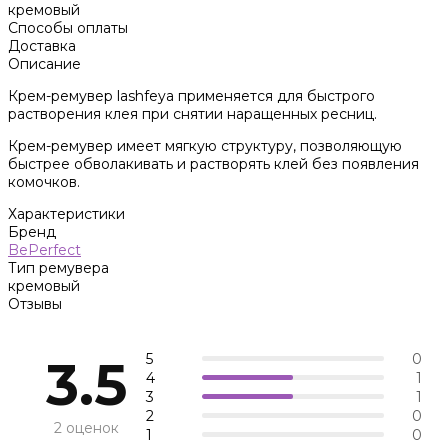
кремовый
Способы оплаты
Доставка
Описание
Крем-ремувер lashfeya применяется для быстрого
растворения клея при снятии наращенных ресниц.
Крем-ремувер имеет мягкую структуру, позволяющую
быстрее обволакивать и растворять клей без появления
комочков.
Характеристики
Бренд
BePerfect
Тип ремувера
кремовый
Отзывы
5
0
3.5
4
1
3
1
2
0
2 оценок
1
0