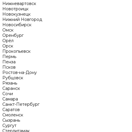
Нижневартовск
Новотроицк
Новокузнецк
Нижний Новгород
Новосибирск
Омск
Оренбург
Орёл
Орск
Прокопьевск
Пермь
Пенза
Псков
Ростов-на-Дону
Рубцовск
Рязань
Саранск
Сочи
Самара
Санкт-Петербург
Саратов
Смоленск
Сызрань
Сургут
Стерлитамак