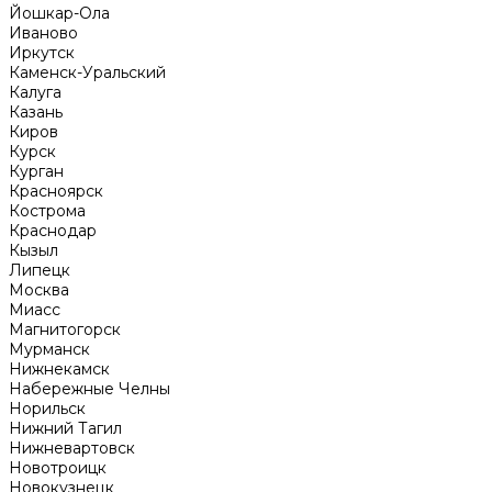
Йошкар-Ола
Иваново
Иркутск
Каменск-Уральский
Калуга
Казань
Киров
Курск
Курган
Красноярск
Кострома
Краснодар
Кызыл
Липецк
Москва
Миасс
Магнитогорск
Мурманск
Нижнекамск
Набережные Челны
Норильск
Нижний Тагил
Нижневартовск
Новотроицк
Новокузнецк