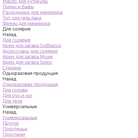
Масло для кутикулы
Пилки и бафы
Расходники для маникюра
Топ для гель лака
Фрезы для маникюра
Для солярия
Назад
Для солярия
Крем для загара SolBianca
Аксессуары для солярия
Крем для загара Moxie
Крем для загара Soleo
Стикини
Одноразовая продукция
Назад
Одноразовая продукция
Для головы
Для рук и ног
Для тела
Универсальные
Назад
Универсальные
Другое
Полотенца
Простыни