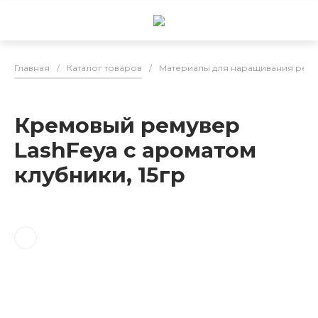
Главная
/
Каталог товаров
/
Материалы для наращивания рес
Кремовый ремувер
LashFeya с ароматом
клубники, 15гр