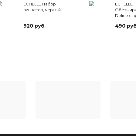
ECHELLE Набор
ECHELLE
пинцетов, черный
Обезжири
Delice с 
арбуза, 15
920 руб.
490 руб