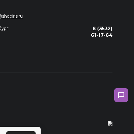
@shopiris.ru
бург
8 (3532)
61-17-64