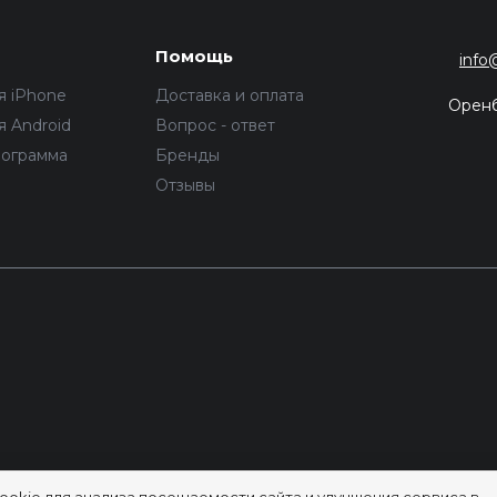
Помощь
info
я iPhone
Доставка и оплата
Орен
 Android
Вопрос - ответ
рограмма
Бренды
Отзывы