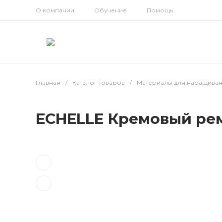
О компании
Обучение
Помощь
Главная
/
Каталог товаров
/
Материалы для наращива
ECHELLE Кремовый рему