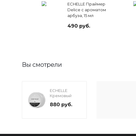
ECHELLE Праймер
Delice с ароматом
арбуза, 15 мл
490 руб.
Вы смотрели
ECHELLE
Кремовый
ремувер
880 руб.
Professional
без отдушки,
10 гр