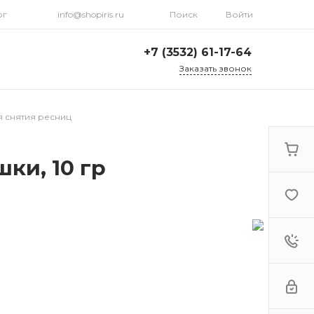
рг
info@shopiris.ru
Поиск
Войти
+7 (3532) 61-17-64
Заказать звонок
+7 (3532) 61-17-64
г. Оренбург, ул.
я снятия ресниц
Кирова, д. 13, Гостиный
двор, 2 этаж
Ежедневно: с 10:00 до
21:00
ки, 10 гр
info@shopiris.ru
+7 (3532) 61-17-61
Обучение в студии
красоты Iris
Ежедневно 10:00 - 21:00
info@iris56.ru
+7 (922) 841-83-98
info@shopiris.ru