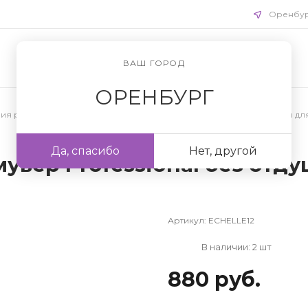
Оренбу
ВАШ ГОРОД
ОРЕНБУРГ
ния ресниц
/
Препараты для наращивания ресниц
/
Ремуверы дл
Да, спасибо
Нет, другой
вер Professional без отдуш
Артикул:
ECHELLE12
В наличии: 2 шт
880 руб.