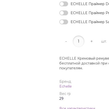
ECHELLE Праймер Deli
ECHELLE Праймер Prof
ECHELLE Праймер Sape
-
+
шт.
ECHELLE Кремовый ремувер P
бесплатной доставкой при 
покупателям.
Бренд
Echelle
Вес гр
29
Все характеристики