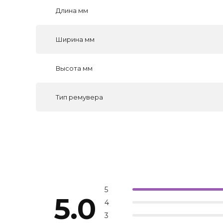
Длина мм
Ширина мм
Высота мм
Тип ремувера
5
5.0
4
3