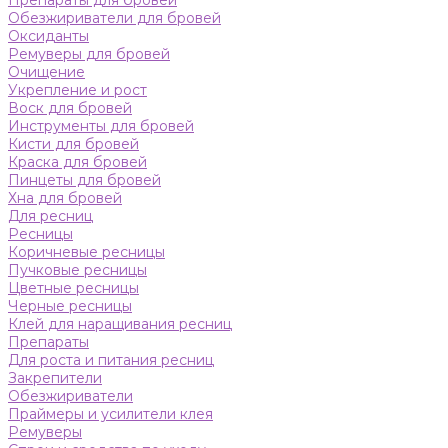
Препараты для бровей
Обезжириватели для бровей
Оксиданты
Ремуверы для бровей
Очищение
Укрепление и рост
Воск для бровей
Инструменты для бровей
Кисти для бровей
Краска для бровей
Пинцеты для бровей
Хна для бровей
Для ресниц
Ресницы
Коричневые ресницы
Пучковые ресницы
Цветные ресницы
Черные ресницы
Клей для наращивания ресниц
Препараты
Для роста и питания ресниц
Закрепители
Обезжириватели
Праймеры и усилители клея
Ремуверы