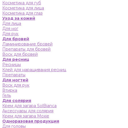
Косметика для губ
Косметика для лица
Косметика для глаз
Уход за кожей
Для лица
Для ног
Для рук
Для бровей
Ламинирование бровей
Препараты для бровей
Воск для бровей
Для ресниц
Ресницы
Клей для наращивания ресниц
Препараты
Для ногтей
Воск для рук
Втирка
Гель
Для солярия
Крем для загара SolBianca
Аксессуары для солярия
Крем для загара Moxie
Одноразовая продукция
Для головы