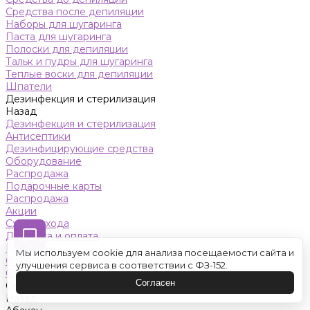
Средства после депиляции
Наборы для шугаринга
Паста для шугаринга
Полоски для депиляции
Тальк и пудры для шугаринга
Теплые воски для депиляции
Шпатели
Дезинфекция и стерилизация
Назад
Дезинфекция и стерилизация
Антисептики
Дезинфицирующие средства
Оборудование
Распродажа
Подарочные карты
Распродажа
Акции
Схемы ухода
Доставка и оплата
Контакты
Мы используем cookie для анализа посещаемости сайта и
Обучение
улучшения сервиса в соответствии с ФЗ-152.
Салон красоты
Согласен
Оренбург
Назад