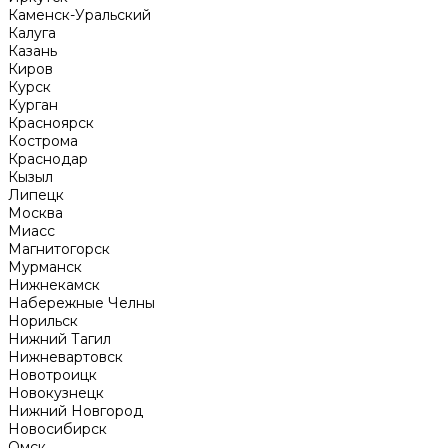
Каменск-Уральский
Калуга
Казань
Киров
Курск
Курган
Красноярск
Кострома
Краснодар
Кызыл
Липецк
Москва
Миасс
Магнитогорск
Мурманск
Нижнекамск
Набережные Челны
Норильск
Нижний Тагил
Нижневартовск
Новотроицк
Новокузнецк
Нижний Новгород
Новосибирск
Омск