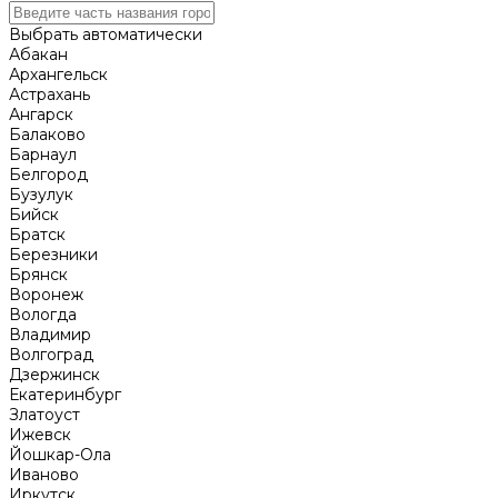
Выбрать автоматически
Абакан
Архангельск
Астрахань
Ангарск
Балаково
Барнаул
Белгород
Бузулук
Бийск
Братск
Березники
Брянск
Воронеж
Вологда
Владимир
Волгоград
Дзержинск
Екатеринбург
Златоуст
Ижевск
Йошкар-Ола
Иваново
Иркутск