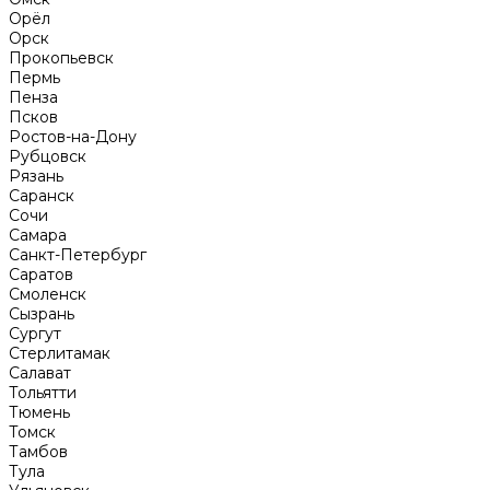
Орёл
Орск
Прокопьевск
Пермь
Пенза
Псков
Ростов-на-Дону
Рубцовск
Рязань
Саранск
Сочи
Самара
Санкт-Петербург
Саратов
Смоленск
Сызрань
Сургут
Стерлитамак
Салават
Тольятти
Тюмень
Томск
Тамбов
Тула