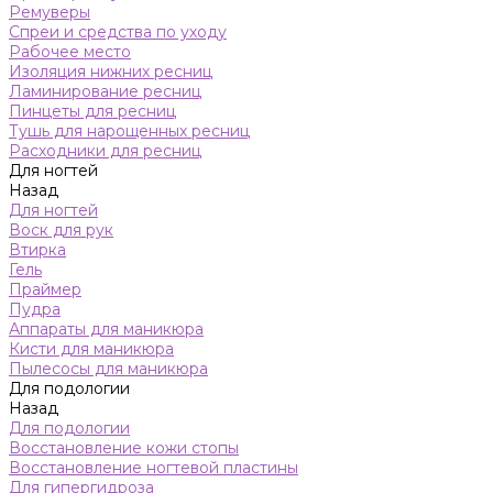
Ремуверы
Спреи и средства по уходу
Рабочее место
Изоляция нижних ресниц
Ламинирование ресниц
Пинцеты для ресниц
Тушь для нарощенных ресниц
Расходники для ресниц
Для ногтей
Назад
Для ногтей
Воск для рук
Втирка
Гель
Праймер
Пудра
Аппараты для маникюра
Кисти для маникюра
Пылесосы для маникюра
Для подологии
Назад
Для подологии
Восстановление кожи стопы
Восстановление ногтевой пластины
Для гипергидроза