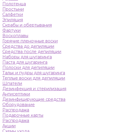
Полотенца
Простыни
Салфетки
Эпиляция
Скрабы и обертывания
Фартуки
Воскоплавы
Горячие пленочные воски
Средства до депиляции
Средства после депиляции
Наборы для шугаринга
Паста для шугаринга
Полоски для депиляции
Тальк и пудры для шугаринга
Теплые воски для депиляции
Шпатели
Дезинфекция и стерилизация
Антисептики
Дезинфицирующие средства
Оборудование
Распродажа
Подарочные карты
Распродажа
Акции
Схемы ухода