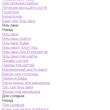
Для лечения грибка
Лечение вросшего ногтя
Полигели
Кератогель
База для гель лака
Гель лаки
Назад
Гель лаки
Гель лаки Grattol
Гель лаки Kukla
Гель лаки I Envy You
Гель лаки Atis Professional
Гель лаки Haruyama
Дизайн ногтей
Лампы для ногтей
Маникюрный инструмент
Масло для кутикулы
Пилки и бафы
Расходники для маникюра
Топ для гель лака
Фрезы для маникюра
Для солярия
Назад
Для солярия
Крем для загара SolBianca