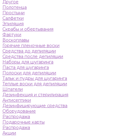
Другое
Полотенца
Простыни
Салфетки
Эпиляция
Скрабы и обертывания
Фартуки
Воскоплавы
Горячие пленочные воски
Средства до депиляции
Средства после депиляции
Наборы для шугаринга
Паста для шугаринга
Полоски для депиляции
Тальк и пудры для шугаринга
Теплые воски для депиляции
Шпатели
Дезинфекция и стерилизация
Антисептики
Дезинфицирующие средства
Оборудование
Распродажа
Подарочные карты
Распродажа
Акции