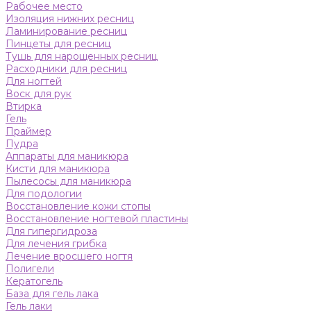
Рабочее место
Изоляция нижних ресниц
Ламинирование ресниц
Пинцеты для ресниц
Тушь для нарощенных ресниц
Расходники для ресниц
Для ногтей
Воск для рук
Втирка
Гель
Праймер
Пудра
Аппараты для маникюра
Кисти для маникюра
Пылесосы для маникюра
Для подологии
Восстановление кожи стопы
Восстановление ногтевой пластины
Для гипергидроза
Для лечения грибка
Лечение вросшего ногтя
Полигели
Кератогель
База для гель лака
Гель лаки