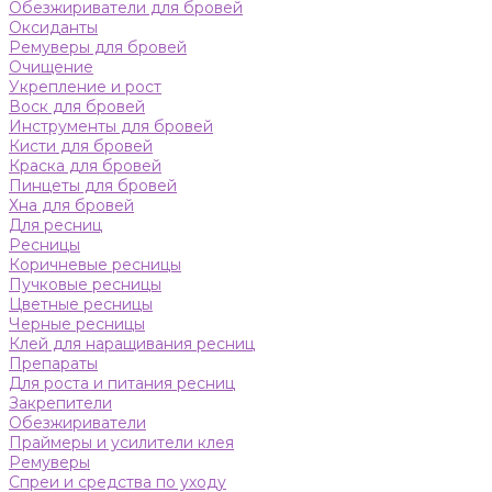
Обезжириватели для бровей
Оксиданты
Ремуверы для бровей
Очищение
Укрепление и рост
Воск для бровей
Инструменты для бровей
Кисти для бровей
Краска для бровей
Пинцеты для бровей
Хна для бровей
Для ресниц
Ресницы
Коричневые ресницы
Пучковые ресницы
Цветные ресницы
Черные ресницы
Клей для наращивания ресниц
Препараты
Для роста и питания ресниц
Закрепители
Обезжириватели
Праймеры и усилители клея
Ремуверы
Спреи и средства по уходу