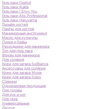
Гель лаки Grattol
Гель лаки Kukla
Гель лаки I Envy You
Гель лаки Atis Professional
Гель лаки Haruyama
Дизайн ногтей
Лампы для ногтей
Маникюрный инструмент
Масло для кутикулы
Пилки и бафы
Расходники для маникюра
Топ для гель лака
Фрезы для маникюра
Для солярия
Крем для загара SolBianca
Аксессуары для солярия
Крем для загара Moxie
Крем для загара Soleo
Стикини
Одноразовая продукция
Для головы
Для рук и ног
Для тела
Универсальные
Другое