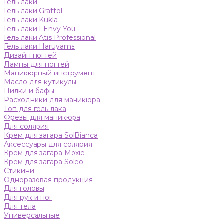
Гель лаки
Гель лаки Grattol
Гель лаки Kukla
Гель лаки I Envy You
Гель лаки Atis Professional
Гель лаки Haruyama
Дизайн ногтей
Лампы для ногтей
Маникюрный инструмент
Масло для кутикулы
Пилки и бафы
Расходники для маникюра
Топ для гель лака
Фрезы для маникюра
Для солярия
Крем для загара SolBianca
Аксессуары для солярия
Крем для загара Moxie
Крем для загара Soleo
Стикини
Одноразовая продукция
Для головы
Для рук и ног
Для тела
Универсальные