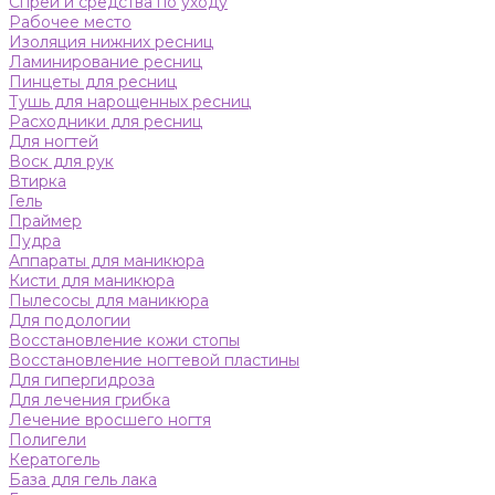
Спреи и средства по уходу
Рабочее место
Изоляция нижних ресниц
Ламинирование ресниц
Пинцеты для ресниц
Тушь для нарощенных ресниц
Расходники для ресниц
Для ногтей
Воск для рук
Втирка
Гель
Праймер
Пудра
Аппараты для маникюра
Кисти для маникюра
Пылесосы для маникюра
Для подологии
Восстановление кожи стопы
Восстановление ногтевой пластины
Для гипергидроза
Для лечения грибка
Лечение вросшего ногтя
Полигели
Кератогель
База для гель лака