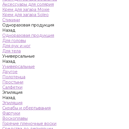
Аксессуары для солярия
Крем для загара Moxie
Крем для загара Soleo
Стикини
Одноразовая продукция
Назад
Одноразовая продукция
Для головы
Для рук и ног
Для тела
Универсальные
Назад
Универсальные
Другое
Полотенца
Простыни
Салфетки
Эпиляция
Назад
Эпиляция
Скрабы и обертывания
Фартуки
Воскоплавы
Горячие пленочные воски
Средства до депиляции