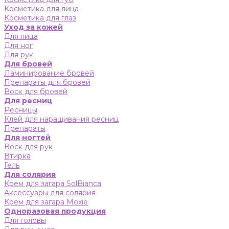
Косметика для лица
Косметика для глаз
Уход за кожей
Для лица
Для ног
Для рук
Для бровей
Ламинирование бровей
Препараты для бровей
Воск для бровей
Для ресниц
Ресницы
Клей для наращивания ресниц
Препараты
Для ногтей
Воск для рук
Втирка
Гель
Для солярия
Крем для загара SolBianca
Аксессуары для солярия
Крем для загара Moxie
Одноразовая продукция
Для головы