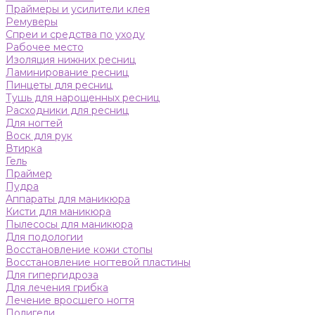
Праймеры и усилители клея
Ремуверы
Спреи и средства по уходу
Рабочее место
Изоляция нижних ресниц
Ламинирование ресниц
Пинцеты для ресниц
Тушь для нарощенных ресниц
Расходники для ресниц
Для ногтей
Воск для рук
Втирка
Гель
Праймер
Пудра
Аппараты для маникюра
Кисти для маникюра
Пылесосы для маникюра
Для подологии
Восстановление кожи стопы
Восстановление ногтевой пластины
Для гипергидроза
Для лечения грибка
Лечение вросшего ногтя
Полигели