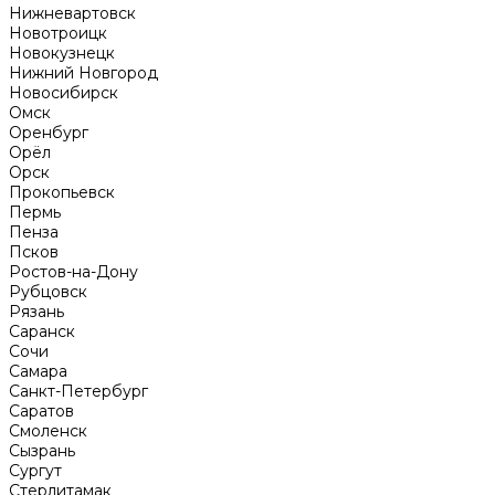
Нижневартовск
Новотроицк
Новокузнецк
Нижний Новгород
Новосибирск
Омск
Оренбург
Орёл
Орск
Прокопьевск
Пермь
Пенза
Псков
Ростов-на-Дону
Рубцовск
Рязань
Саранск
Сочи
Самара
Санкт-Петербург
Саратов
Смоленск
Сызрань
Сургут
Стерлитамак