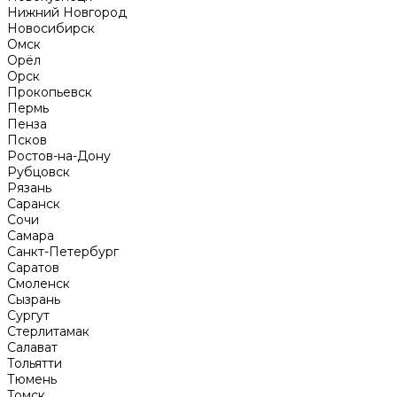
Нижний Новгород
Новосибирск
Омск
Орёл
Орск
Прокопьевск
Пермь
Пенза
Псков
Ростов-на-Дону
Рубцовск
Рязань
Саранск
Сочи
Самара
Санкт-Петербург
Саратов
Смоленск
Сызрань
Сургут
Стерлитамак
Салават
Тольятти
Тюмень
Томск