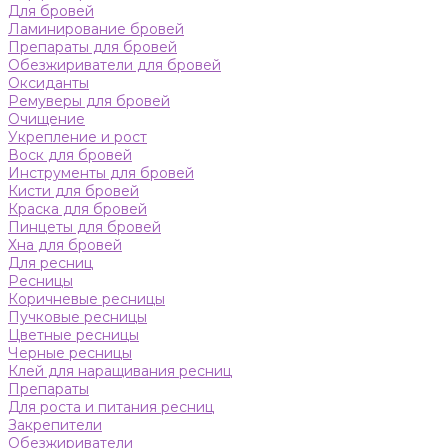
Для бровей
Ламинирование бровей
Препараты для бровей
Обезжириватели для бровей
Оксиданты
Ремуверы для бровей
Очищение
Укрепление и рост
Воск для бровей
Инструменты для бровей
Кисти для бровей
Краска для бровей
Пинцеты для бровей
Хна для бровей
Для ресниц
Ресницы
Коричневые ресницы
Пучковые ресницы
Цветные ресницы
Черные ресницы
Клей для наращивания ресниц
Препараты
Для роста и питания ресниц
Закрепители
Обезжириватели