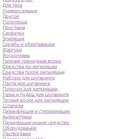
Для тела
Универсальные
Другое
Полотенца
Простыни
Салфетки
Эпиляция
Скрабы и обертывания
Фартуки
Воскоплавы
Горячие пленочные воски
Средства до депиляции
Средства после депиляции
Наборы для шугаринга
Паста для шугаринга
Полоски для депиляции
Тальк и пудры для шугаринга
Теплые воски для депиляции
Шпатели
Дезинфекция и стерилизация
Антисептики
Дезинфицирующие средства
Оборудование
Распродажа