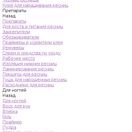
Черные ресницы
Клей для наращивания ресниц
Препараты
Назад
Препараты
Для роста и питания ресниц
Закрепители
Обезжириватели
Праймеры и усилители клея
Ремуверы
Спреи и средства по уходу
Рабочее место
Изоляция нижних ресниц
Ламинирование ресниц
Пинцеты для ресниц
Тушь для нарощенных ресниц
Расходники для ресниц
Для ногтей
Назад
Для ногтей
Воск для рук
Втирка
Гель
Праймер
Пудра