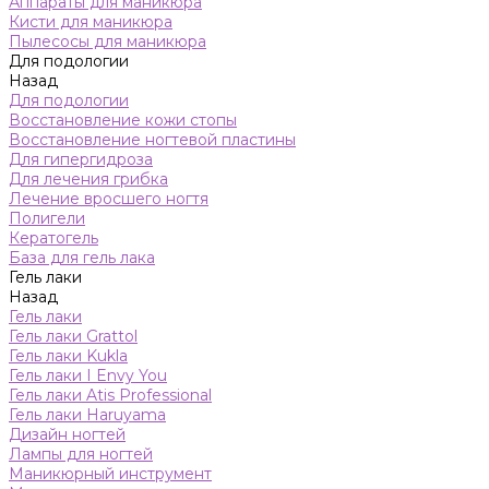
Аппараты для маникюра
Кисти для маникюра
Пылесосы для маникюра
Для подологии
Назад
Для подологии
Восстановление кожи стопы
Восстановление ногтевой пластины
Для гипергидроза
Для лечения грибка
Лечение вросшего ногтя
Полигели
Кератогель
База для гель лака
Гель лаки
Назад
Гель лаки
Гель лаки Grattol
Гель лаки Kukla
Гель лаки I Envy You
Гель лаки Atis Professional
Гель лаки Haruyama
Дизайн ногтей
Лампы для ногтей
Маникюрный инструмент