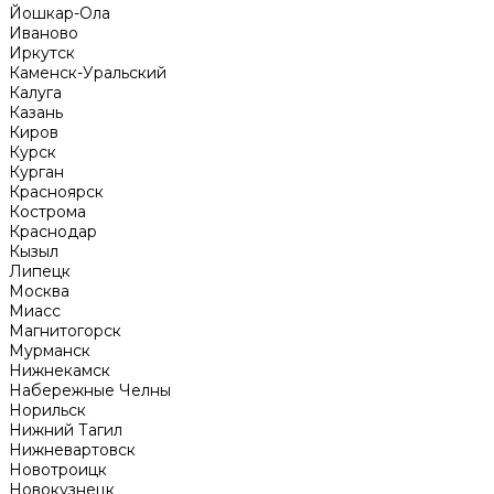
Йошкар-Ола
Иваново
Иркутск
Каменск-Уральский
Калуга
Казань
Киров
Курск
Курган
Красноярск
Кострома
Краснодар
Кызыл
Липецк
Москва
Миасс
Магнитогорск
Мурманск
Нижнекамск
Набережные Челны
Норильск
Нижний Тагил
Нижневартовск
Новотроицк
Новокузнецк