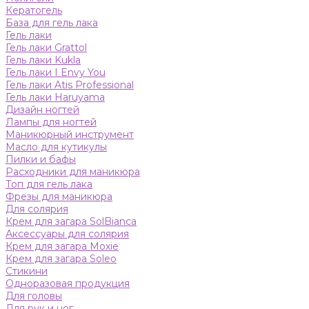
Кератогель
База для гель лака
Гель лаки
Гель лаки Grattol
Гель лаки Kukla
Гель лаки I Envy You
Гель лаки Atis Professional
Гель лаки Haruyama
Дизайн ногтей
Лампы для ногтей
Маникюрный инструмент
Масло для кутикулы
Пилки и бафы
Расходники для маникюра
Топ для гель лака
Фрезы для маникюра
Для солярия
Крем для загара SolBianca
Аксессуары для солярия
Крем для загара Moxie
Крем для загара Soleo
Стикини
Одноразовая продукция
Для головы
Для рук и ног