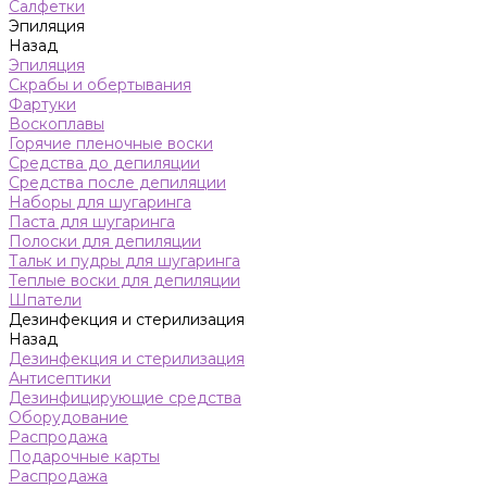
Салфетки
Эпиляция
Назад
Эпиляция
Скрабы и обертывания
Фартуки
Воскоплавы
Горячие пленочные воски
Средства до депиляции
Средства после депиляции
Наборы для шугаринга
Паста для шугаринга
Полоски для депиляции
Тальк и пудры для шугаринга
Теплые воски для депиляции
Шпатели
Дезинфекция и стерилизация
Назад
Дезинфекция и стерилизация
Антисептики
Дезинфицирующие средства
Оборудование
Распродажа
Подарочные карты
Распродажа