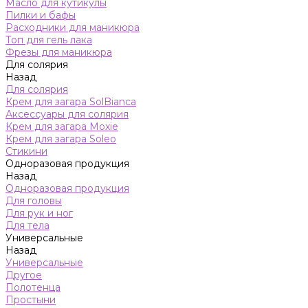
Масло для кутикулы
Пилки и бафы
Расходники для маникюра
Топ для гель лака
Фрезы для маникюра
Для солярия
Назад
Для солярия
Крем для загара SolBianca
Аксессуары для солярия
Крем для загара Moxie
Крем для загара Soleo
Стикини
Одноразовая продукция
Назад
Одноразовая продукция
Для головы
Для рук и ног
Для тела
Универсальные
Назад
Универсальные
Другое
Полотенца
Простыни