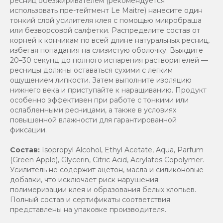
ресниц обезжиривателем (рекомендуется
использовать пре-тейтмент Le Maitre) нанесите один
тонкий слой усилителя клея с помощью микробраша
или безворсовой салфетки. Распределите состав от
корней к кончикам по всей длине натуральных ресниц,
избегая попадания на слизистую оболочку. Выждите
20–30 секунд до полного испарения растворителей —
ресницы должны оставаться сухими с легким
ощущением липкости. Затем выполните изоляцию
нижнего века и приступайте к наращиванию. Продукт
особенно эффективен при работе с тонкими или
ослабленными ресницами, а также в условиях
повышенной влажности для гарантированной
фиксации.
Состав:
Isopropyl Alcohol, Ethyl Acetate, Aqua, Parfum
(Green Apple), Glycerin, Citric Acid, Acrylates Copolymer.
Усилитель не содержит ацетон, масла и силиконовые
добавки, что исключает риск нарушения
полимеризации клея и образования белых хлопьев.
Полный состав и сертификаты соответствия
представлены на упаковке производителя.