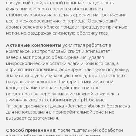
связующий слой, который повышает надежность
фиксации клеевого состава и обеспечивает
стабильную носку наращенных ресниц на протяжении
всего межкоррекционного периода. Освежающий
аромат зеленого яблока придает процедуре приятные
нотки, не раздражая слизистую оболочку глаз.
Активные компоненты
усилителя работают в
комплексе: изопропиловый спирт и этилацетат
завершают процесс обезжиривания, удаляя
микроскопические остатки влаги и кожного сала, а
акрилатный сополимер формирует «липкую» подложку,
значительно увеличивающую площадь контакта клея с
натуральным волоском. Глицерин в минимальной
концентрации смягчает действие спиртов,
предотвращая пересушивание нежной кожи век, а
лимонная кислота стабилизирует pH-баланс.
Гипоаллергенная отдушка «Зеленое яблоко» безопасна
для использования в периорбитальной зоне и не
вызывает слезотечения.
Способ применения:
после тщательной обработки