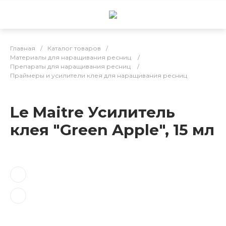
Главная
/
Каталог товаров
/
Материалы для наращивания ресниц
/
Препараты для наращивания ресниц
/
Праймеры и усилители клея для наращивания ресниц
Le Maitre Усилитель
клея "Green Apple", 15 мл