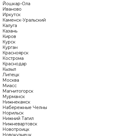
Йошкар-Ола
Иваново
Иркутск
Каменск-Уральский
Калуга
Казань
Киров
Курск
Курган
Красноярск
Кострома
Краснодар
Кызыл
Липецк
Москва
Миасс
Магнитогорск
Мурманск
Нижнекамск
Набережные Челны
Норильск
Нижний Тагил
Нижневартовск
Новотроицк
Новокузнецк