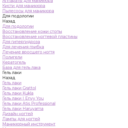
Аппараты для маникюра
Кисти для маникюра
Пылесосы для маникюра
Для подологии
Назад
Для подологии
Восстановление кожи стопы
Восстановление ногтевой пластины
Для гипергидроза
Для лечения грибка
Лечение вросшего ногтя
Полигели
Кератогель
База для гель лака
Гель лаки
Назад
Гель лаки
Гель лаки Grattol
Гель лаки Kukla
Гель лаки I Envy You
Гель лаки Atis Professional
Гель лаки Haruyama
Дизайн ногтей
Лампы для ногтей
Маникюрный инструмент