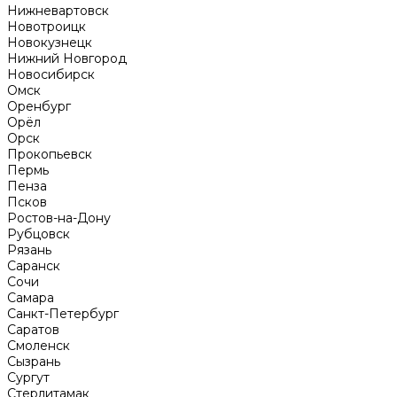
Нижневартовск
Новотроицк
Новокузнецк
Нижний Новгород
Новосибирск
Омск
Оренбург
Орёл
Орск
Прокопьевск
Пермь
Пенза
Псков
Ростов-на-Дону
Рубцовск
Рязань
Саранск
Сочи
Самара
Санкт-Петербург
Саратов
Смоленск
Сызрань
Сургут
Стерлитамак