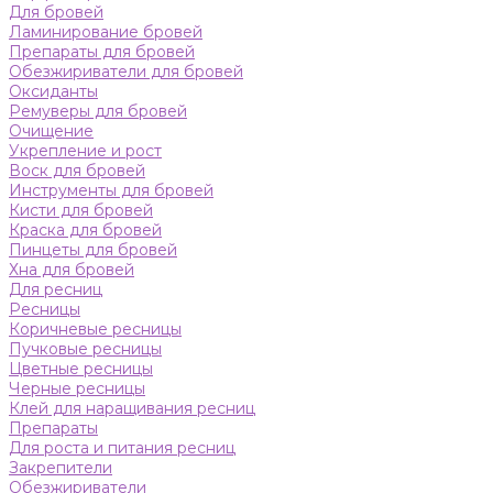
Для бровей
Ламинирование бровей
Препараты для бровей
Обезжириватели для бровей
Оксиданты
Ремуверы для бровей
Очищение
Укрепление и рост
Воск для бровей
Инструменты для бровей
Кисти для бровей
Краска для бровей
Пинцеты для бровей
Хна для бровей
Для ресниц
Ресницы
Коричневые ресницы
Пучковые ресницы
Цветные ресницы
Черные ресницы
Клей для наращивания ресниц
Препараты
Для роста и питания ресниц
Закрепители
Обезжириватели