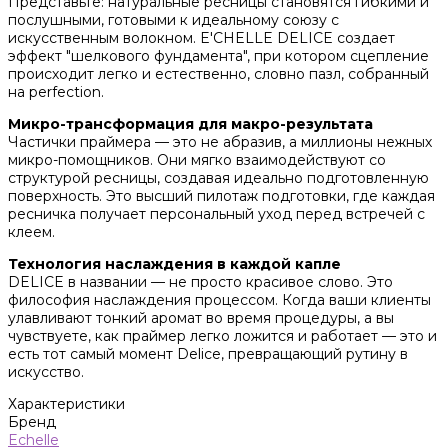
Представьте: натуральные ресницы становятся гибкими и
послушными, готовыми к идеальному союзу с
искусственным волокном. E'CHELLE DELICE создает
эффект "шелкового фундамента", при котором сцепление
происходит легко и естественно, словно пазл, собранный
на perfection.
Микро-трансформация для макро-результата
Частички праймера — это не абразив, а миллионы нежных
микро-помощников. Они мягко взаимодействуют со
структурой ресницы, создавая идеально подготовленную
поверхность. Это высший пилотаж подготовки, где каждая
ресничка получает персональный уход перед встречей с
клеем.
Технология наслаждения в каждой капле
DELICE в названии — не просто красивое слово. Это
философия наслаждения процессом. Когда ваши клиенты
улавливают тонкий аромат во время процедуры, а вы
чувствуете, как праймер легко ложится и работает — это и
есть тот самый момент Delice, превращающий рутину в
искусство.
Характеристики
Бренд
Echelle