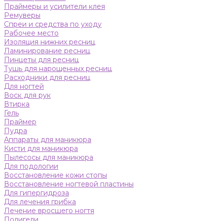
Праймеры и усилители клея
Ремуверы
Спреи и средства по уходу
Рабочее место
Изоляция нижних ресниц
Ламинирование ресниц
Пинцеты для ресниц
Тушь для нарощенных ресниц
Расходники для ресниц
Для ногтей
Воск для рук
Втирка
Гель
Праймер
Пудра
Аппараты для маникюра
Кисти для маникюра
Пылесосы для маникюра
Для подологии
Восстановление кожи стопы
Восстановление ногтевой пластины
Для гипергидроза
Для лечения грибка
Лечение вросшего ногтя
Полигели