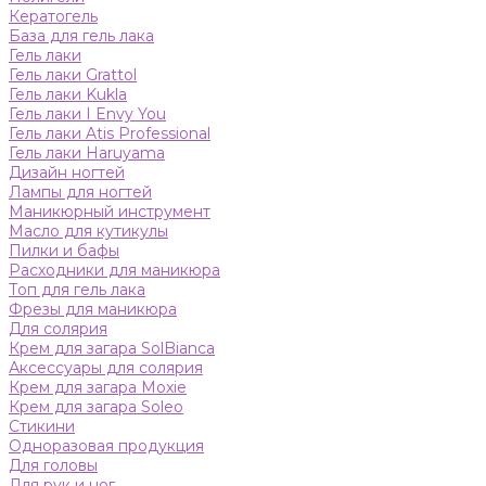
Кератогель
База для гель лака
Гель лаки
Гель лаки Grattol
Гель лаки Kukla
Гель лаки I Envy You
Гель лаки Atis Professional
Гель лаки Haruyama
Дизайн ногтей
Лампы для ногтей
Маникюрный инструмент
Масло для кутикулы
Пилки и бафы
Расходники для маникюра
Топ для гель лака
Фрезы для маникюра
Для солярия
Крем для загара SolBianca
Аксессуары для солярия
Крем для загара Moxie
Крем для загара Soleo
Стикини
Одноразовая продукция
Для головы
Для рук и ног