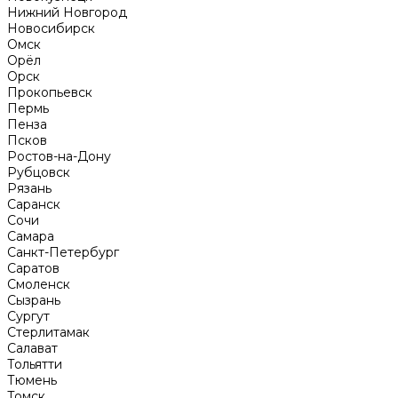
Нижний Новгород
Новосибирск
Омск
Орёл
Орск
Прокопьевск
Пермь
Пенза
Псков
Ростов-на-Дону
Рубцовск
Рязань
Саранск
Сочи
Самара
Санкт-Петербург
Саратов
Смоленск
Сызрань
Сургут
Стерлитамак
Салават
Тольятти
Тюмень
Томск