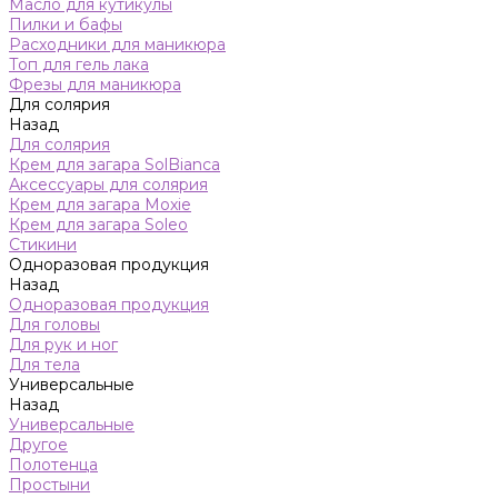
Масло для кутикулы
Пилки и бафы
Расходники для маникюра
Топ для гель лака
Фрезы для маникюра
Для солярия
Назад
Для солярия
Крем для загара SolBianca
Аксессуары для солярия
Крем для загара Moxie
Крем для загара Soleo
Стикини
Одноразовая продукция
Назад
Одноразовая продукция
Для головы
Для рук и ног
Для тела
Универсальные
Назад
Универсальные
Другое
Полотенца
Простыни