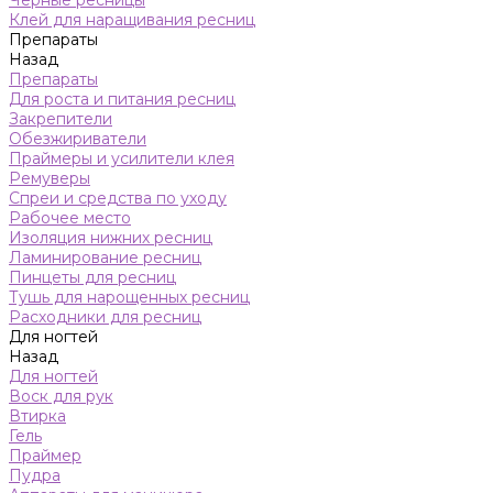
Черные ресницы
Клей для наращивания ресниц
Препараты
Назад
Препараты
Для роста и питания ресниц
Закрепители
Обезжириватели
Праймеры и усилители клея
Ремуверы
Спреи и средства по уходу
Рабочее место
Изоляция нижних ресниц
Ламинирование ресниц
Пинцеты для ресниц
Тушь для нарощенных ресниц
Расходники для ресниц
Для ногтей
Назад
Для ногтей
Воск для рук
Втирка
Гель
Праймер
Пудра