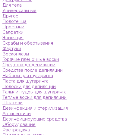
Для тела
Универсальные
Другое
Полотенца
Простыни
Салфетки
Эпиляция
Скрабы и обертывания
Фартуки
Воскоплавы
Горячие пленочные воски
Средства до депиляции
Средства после депиляции
Наборы для шугаринга
Паста для шугаринга
Полоски для депиляции
Тальк и пудры для шугаринга
Теплые воски для депиляции
Шпатели
Дезинфекция и стерилизация
Антисептики
Дезинфицирующие средства
Оборудование
Распродажа