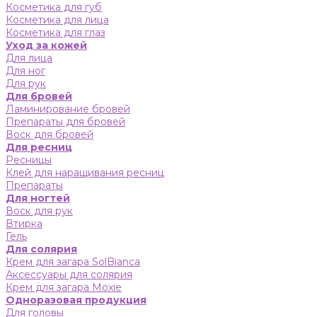
Косметика для губ
Косметика для лица
Косметика для глаз
Уход за кожей
Для лица
Для ног
Для рук
Для бровей
Ламинирование бровей
Препараты для бровей
Воск для бровей
Для ресниц
Ресницы
Клей для наращивания ресниц
Препараты
Для ногтей
Воск для рук
Втирка
Гель
Для солярия
Крем для загара SolBianca
Аксессуары для солярия
Крем для загара Moxie
Одноразовая продукция
Для головы