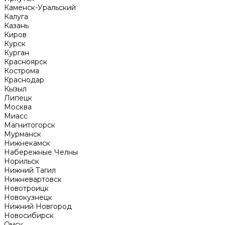
Каменск-Уральский
Калуга
Казань
Киров
Курск
Курган
Красноярск
Кострома
Краснодар
Кызыл
Липецк
Москва
Миасс
Магнитогорск
Мурманск
Нижнекамск
Набережные Челны
Норильск
Нижний Тагил
Нижневартовск
Новотроицк
Новокузнецк
Нижний Новгород
Новосибирск
Омск