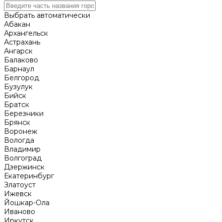
Выбрать автоматически
Абакан
Архангельск
Астрахань
Ангарск
Балаково
Барнаул
Белгород
Бузулук
Бийск
Братск
Березники
Брянск
Воронеж
Вологда
Владимир
Волгоград
Дзержинск
Екатеринбург
Златоуст
Ижевск
Йошкар-Ола
Иваново
Иркутск