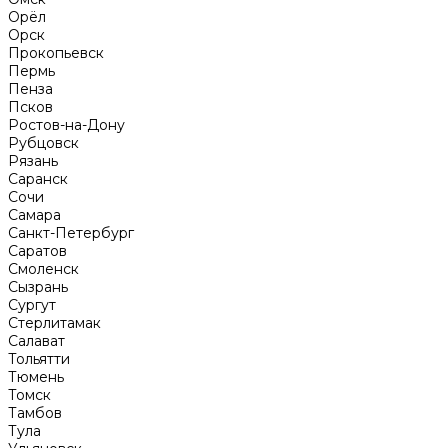
Орёл
Орск
Прокопьевск
Пермь
Пенза
Псков
Ростов-на-Дону
Рубцовск
Рязань
Саранск
Сочи
Самара
Санкт-Петербург
Саратов
Смоленск
Сызрань
Сургут
Стерлитамак
Салават
Тольятти
Тюмень
Томск
Тамбов
Тула